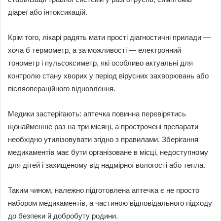
діареї або інтоксикацій.
Крім того, лікарі радять мати прості діагностичні прилади —
хоча б термометр, а за можливості — електронний
тонометр і пульсоксиметр, які особливо актуальні для
контролю стану хворих у період вірусних захворювань або
післяопераційного відновлення.
Медики застерігають: аптечка повинна перевірятись
щонайменше раз на три місяці, а прострочені препарати
необхідно утилізовувати згідно з правилами. Зберігання
медикаментів має бути організоване в місці, недоступному
для дітей і захищеному від надмірної вологості або тепла.
Таким чином, належно підготовлена аптечка є не просто
набором медикаментів, а частиною відповідального підходу
до безпеки й добробуту родини.