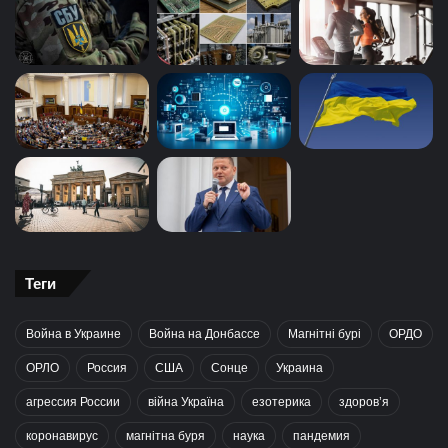
Теги
Война в Украине
Война на Донбассе
Магнітні бурі
ОРДО
ОРЛО
Россия
США
Сонце
Украина
агрессия России
війна Україна
езотерика
здоров’я
коронавирус
магнітна буря
наука
пандемия