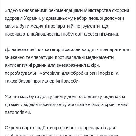
Згідно з оновленими рекомендаціями Міністерства охорони
здоров’я України, у домашньому наборі першої допомоги
мають бути медичні препарати й інструменти, що
покривають найпоширеніші побутові та сезонні ризики.
До найважливіших категорій засобів входять препарати для
зниження температури, протизапальні медикаменти,
антисептичні рідини для знезараження шкіри,
перев’язувальні матеріали для обробки ран і порізів, а
також базові протиалергічні засоби.
Усе це має бути доступним у домі, особливо у родинах із
дітьми, людьми похилого віку або пацієнтами з хронічними
патологіями.
Окремо варто подбати про наявність препаратів для
стабілізації травної системи у разі отруєнь, симптомів