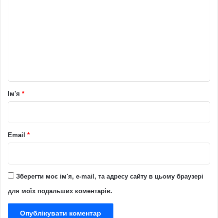
о
м
е
н
т
а
р
Ім'я
*
*
Email
*
Зберегти моє ім'я, e-mail, та адресу сайту в цьому браузері
для моїх подальших коментарів.