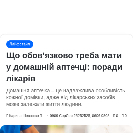
Лайфстайл
Що обов’язково треба мати
у домашній аптечці: поради
лікарів
Домашня аптечка – це надважлива особливість
кожної домівки, адже від лікарських засобів
може залежати життя людини.
Send
Карина Шевченко
0909.СерСер.25252525, 0606:0808
0
0
an
email