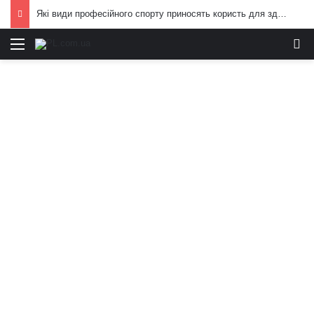
Які види професійного спорту приносять користь для здоров’я: поради експертів
Меню
И