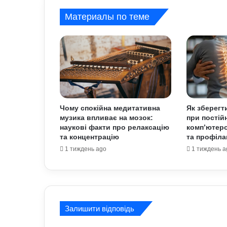
Материалы по теме
Чому спокійна медитативна
Як зберегт
музика впливає на мозок:
при постійн
наукові факти про релаксацію
комп’ютеро
та концентрацію
та профіла
1 тиждень ago
1 тиждень a
Залишити відповідь