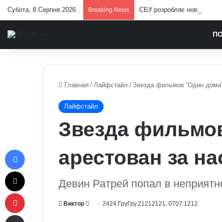
Субота, 8 Серпня 2026
СБУ розробляє нові операц
Breaking News
П
Главная
/
Лайфстайл
/
Звезда фильмов “Один дома”
Лайфстайл
Звезда фильмо
Facebook
арестован за н
X
Девин Ратрей попал в неприятн
Pinterest
Send
Виктор
2424.ГруГру.21212121, 0707:1212
Отправить e-mail
an