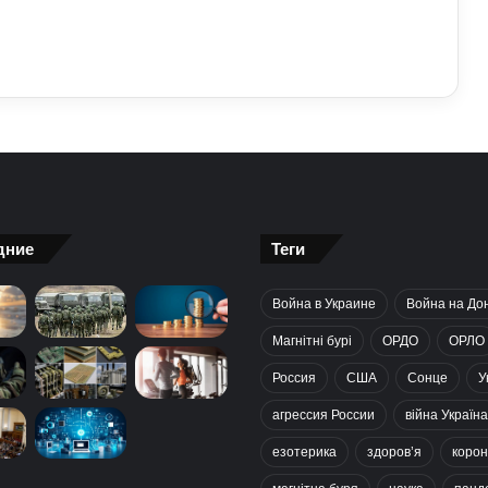
дние
Теги
Война в Украине
Война на До
Магнітні бурі
ОРДО
ОРЛО
Россия
США
Сонце
У
агрессия России
війна Україна
езотерика
здоров’я
корон