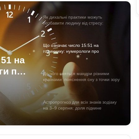
лікарів
Як дихальні практики можуть
позбавити людину від стресу:
пояснення експертів
Що означає число 15:51 на
годиннику: нумерологи про
«магічність» і символізм
51 на
ги про
До чого сняться мандри різними
країнами: пояснення сну з точки зору
ізм
психології
Астропрогноз для всіх знаків зодіаку
на 3–9 серпня: доля підкине
сюрпризи
Як надмірне споживання солоного
впливає на організм: приховані