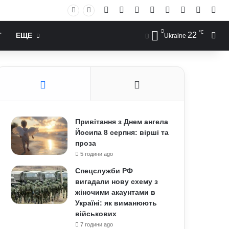
Facebook
X
YouTube
Instagram
RSS
Log In
Случай
Sid
℃
22
Иск
Т
ЕЩЕ
Ukraine
Привітання з Днем ангела
Йосипа 8 серпня: вірші та
проза
5 години ago
Спецслужби РФ
вигадали нову схему з
жіночими акаунтами в
Україні: як виманюють
військових
7 години ago