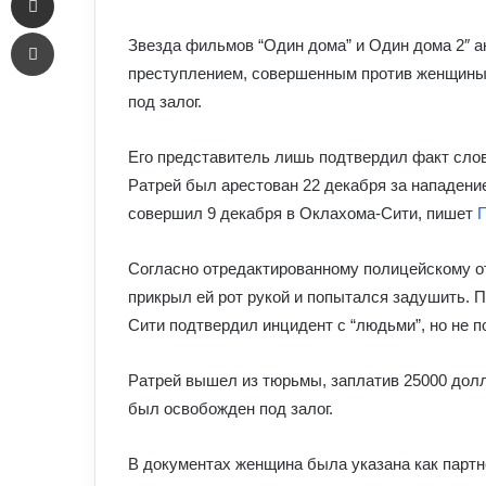
email
Печать
Звезда фильмов “Один дома” и Один дома 2″ а
преступлением, совершенным против женщины 
под залог.
Его представитель лишь подтвердил факт слов
Ратрей был арестован 22 декабря за нападение
совершил 9 декабря в Оклахома-Сити, пишет
П
Согласно отредактированному полицейскому от
прикрыл ей рот рукой и попытался задушить. 
Сити подтвердил инцидент с “людьми”, но не 
Ратрей вышел из тюрьмы, заплатив 25000 долл
был освобожден под залог.
В документах женщина была указана как партне