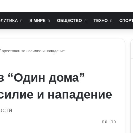
ії проти РФ: Зеленський зробив важливу заяву
ОЛИТИКА
В МИРЕ
ОБЩЕСТВО
ТЕХНО
СПОР
 арестован за насилие и нападение
в “Один дома”
асилие и нападение
ости
0
0