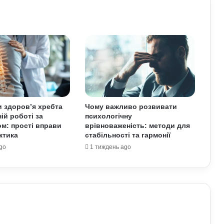
ризики для здоров’я
До чого сниться кохана людина:
пояснення сну з точки зору психології
Астропрогноз на вихідні, 1–2 серпня
2026 року: початок місяця принесе
нові можливості
и здоров’я хребта
Чому важливо розвивати
ій роботі за
психологічну
Лучшие боевики в 2026 году: 12
м: прості вправи
врівноваженість: методи для
фильмов, которые стоит посмотреть
ктика
стабільності та гармонії
go
1 тиждень ago
Як правильно доглядати за бородою:
лайфхаки б’юті-індустрії для чоловіків
Від яких продуктів страждає серцево-
судинна система: попередження