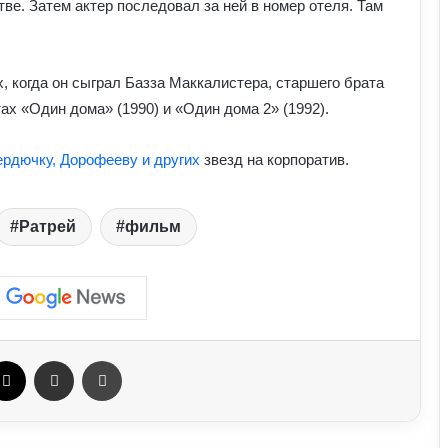
ве. Затем актер последовал за ней в номер отеля. Там
До чого сниться кохана людина:
пояснення сну з точки зору психології
, когда он сыграл Базза Маккалистера, старшего брата
х «Один дома» (1990) и «Один дома 2» (1992).
Астропрогноз на вихідні, 1–2 серпня
ердючку, Дорофееву и других
звезд на корпоратив.
2026 року: початок місяця принесе
нові можливості
Ратрей
фильм
Лучшие боевики в 2026 году: 12
фильмов, которые стоит посмотреть
Як правильно доглядати за бородою:
лайфхаки б’юті-індустрії для чоловіків
ebook
X
Отправить e-mail
Печать
Від яких продуктів страждає серцево-
судинна система: попередження