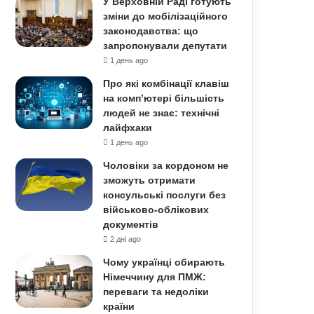
У Верховній Раді готують
зміни до мобілізаційного
законодавства: що
запропонували депутати
1 день ago
Про які комбінації клавіш
на комп’ютері більшість
людей не знає: технічні
лайфхаки
1 день ago
Чоловіки за кордоном не
зможуть отримати
консульські послуги без
військово-облікових
документів
2 дні ago
Чому українці обирають
Німеччину для ПМЖ:
переваги та недоліки
країни