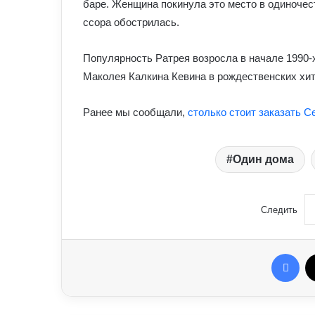
баре. Женщина покинула это место в одиночест
ссора обострилась.
Популярность Ратрея возросла в начале 1990-х
Маколея Калкина Кевина в рождественских хита
Ранее мы сообщали,
столько стоит заказать С
Один дома
Следить
Fac