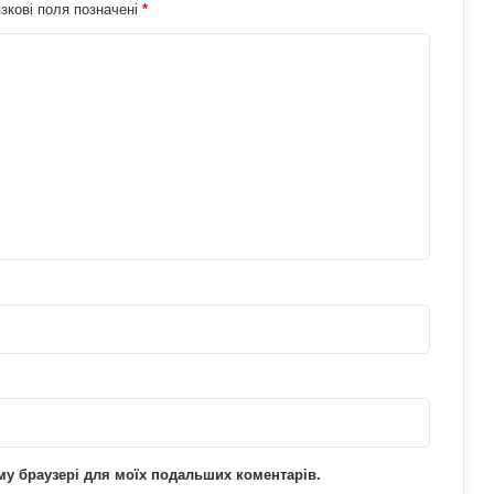
зкові поля позначені
*
лікарів
Як дихальні практики можуть
позбавити людину від стресу:
пояснення експертів
Що означає число 15:51 на
годиннику: нумерологи про
«магічність» і символізм
ьому браузері для моїх подальших коментарів.