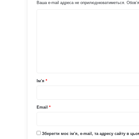
Ваша e-mail адреса не оприлюднюватиметься.
Обов’я
К
о
м
е
н
т
а
р
Ім'я
*
*
Email
*
Зберегти моє ім'я, e-mail, та адресу сайту в ц