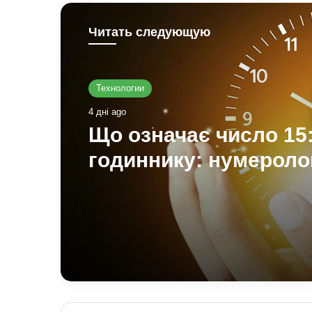
Читать следующую
Технологии
4 дні ago
Що означає число 15:
годиннику: нумероло
«магічність» і символ