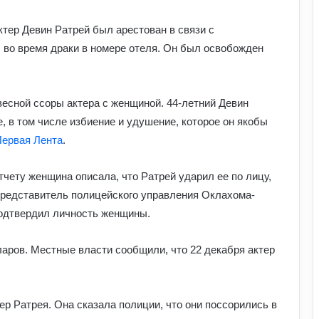
ктер Девин Ратрей был арестован в связи с
во время драки в номере отеля. Он был освобожден
есной ссоры актера с женщиной. 44-летний Девин
, в том числе избиение и удушение, которое он якобы
ервая Лента
.
До чого сняться мандри різними
країнами: пояснення сну з точки зору
чету женщина описала, что Ратрей ударил ее по лицу,
психології
Представитель полицейского управления Оклахома-
подтвердил личность женщины.
Астропрогноз для всіх знаків зодіаку
на 3–9 серпня: доля підкине
аров. Местные власти сообщили, что 22 декабря актер
сюрпризи
Як надмірне споживання солоного
впливає на організм: приховані
р Ратрея. Она сказала полиции, что они поссорились в
ризики для здоров’я