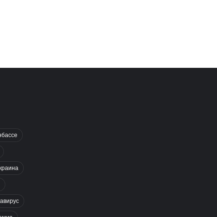
нбассе
краина
авирус