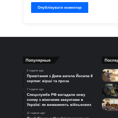
Популярные
После
5 години ago
Привітання з Днем ангела Йосипа 8
серпня: вірші та проза
7 години ago
Спецслужби РФ вигадали нову
схему з жіночими акаунтами в
Україні: як виманюють військових
11 години ago