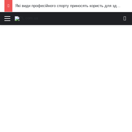
Які види професійного спорту приносять користь для здоров’я: поради експертів
Меню
И