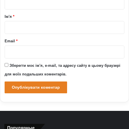
а
р
Ім'я
*
*
Email
*
Зберегти моє ім'я, e-mail, та адресу сайту в цьому браузері
для моїх подальших коментарів.
Популярные