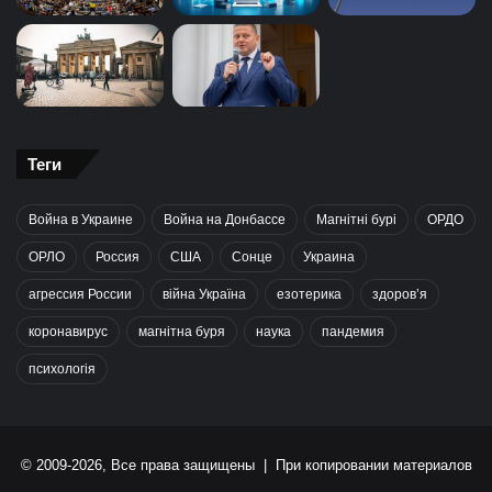
Теги
Война в Украине
Война на Донбассе
Магнітні бурі
ОРДО
ОРЛО
Россия
США
Сонце
Украина
агрессия России
війна Україна
езотерика
здоров’я
коронавирус
магнітна буря
наука
пандемия
психологія
© 2009-2026, Все права защищены | При копировании материалов