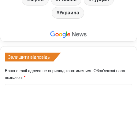
Украина
Залишити відповідь
Ваша e-mail адреса не оприлюднюватиметься.
Обов’язкові поля
позначені
*
К
о
м
е
н
т