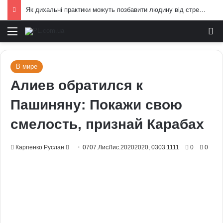
Як дихальні практики можуть позбавити людину від стресу: пояснення експертів
Меню
И
В мире
Алиев обратился к
Пашиняну: Покажи свою
смелость, признай Карабах
Send
Карпенко Руслан
0707.ЛисЛис.20202020, 0303:1111
0
0
an
email