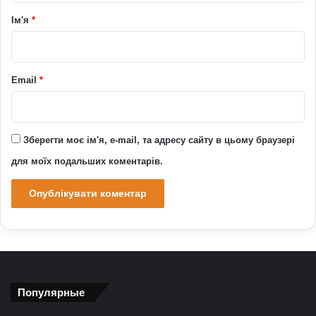
р
Ім'я
*
*
Email
*
Зберегти моє ім'я, e-mail, та адресу сайту в цьому браузері
для моїх подальших коментарів.
Популярные