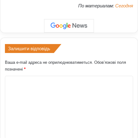
По материалам:
Сегодня
Залишити відповідь
Ваша e-mail адреса не оприлюднюватиметься.
Обов’язкові поля
позначені
*
К
о
м
е
н
т
а