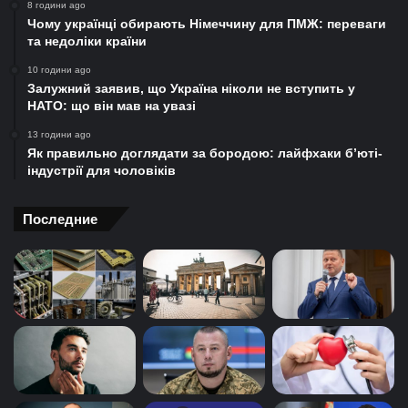
8 години ago
Чому українці обирають Німеччину для ПМЖ: переваги
та недоліки країни
10 години ago
Залужний заявив, що Україна ніколи не вступить у
НАТО: що він мав на увазі
13 години ago
Як правильно доглядати за бородою: лайфхаки б’юті-
індустрії для чоловіків
Последние