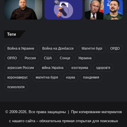
Теги
Война в Украине
Война на Донбассе
Магнітні бурі
ОРДО
ОРЛО
Россия
США
Сонце
Украина
агрессия России
війна Україна
езотерика
здоров’я
коронавирус
магнітна буря
наука
пандемия
психологія
© 2009-2026, Все права защищены | При копировании материалов
с нашего сайта – обязательна прямая открытая для поисковых