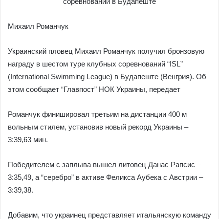
Михаил Романчук
Украинский пловец Михаил Романчук получил бронзовую
награду в шестом туре клубных соревнований “ISL”
(International Swimming League) в Будапеште (Венгрия). Об
этом сообщает “Главпост” НОК Украины, передает
Романчук финишировал третьим на дистанции 400 м
вольным стилем, установив новый рекорд Украины –
3:39,63 мин.
Победителем с заплыва вышел литовец Данас Рапсис –
3:35,49, а “серебро” в активе Феликса Аубека с Австрии –
3:39,38.
Добавим, что украинец представляет итальянскую команду