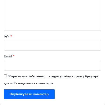
е
н
т
а
р
Ім'я
*
*
Email
*
Зберегти моє ім'я, e-mail, та адресу сайту в цьому браузері
для моїх подальших коментарів.