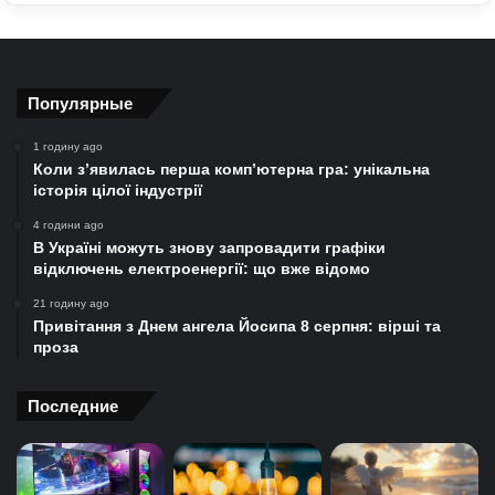
Популярные
1 годину ago
Коли з’явилась перша комп’ютерна гра: унікальна
історія цілої індустрії
4 години ago
В Україні можуть знову запровадити графіки
відключень електроенергії: що вже відомо
21 годину ago
Привітання з Днем ангела Йосипа 8 серпня: вірші та
проза
Последние