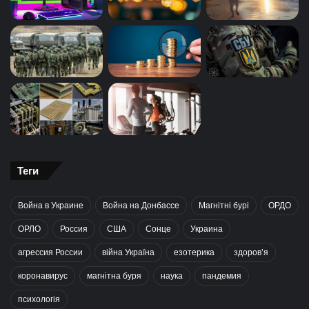
Теги
Война в Украине
Война на Донбассе
Магнітні бурі
ОРДО
ОРЛО
Россия
США
Сонце
Украина
агрессия России
війна Україна
езотерика
здоров’я
коронавирус
магнітна буря
наука
пандемия
психологія