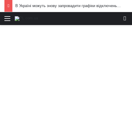
В Україні можуть знову запровадити графіки відключень електроенергії: що вже відомо
Меню
И