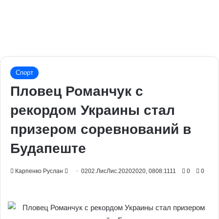
Спорт
Пловец Романчук с
рекордом Украины стал
призером соревнований в
Будапеште
Send
Карпенко Руслан
0202.ЛисЛис.20202020, 0808:1111
0
0
an
email