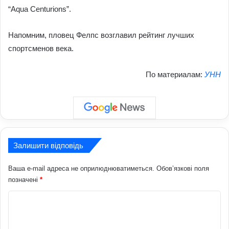
“Aqua Centurions”.
Напомним, пловец Фелпс возглавил рейтинг лучших
спортсменов века.
По материалам:
УНН
Залишити відповідь
Ваша e-mail адреса не оприлюднюватиметься.
Обов’язкові поля
позначені
*
К
о
м