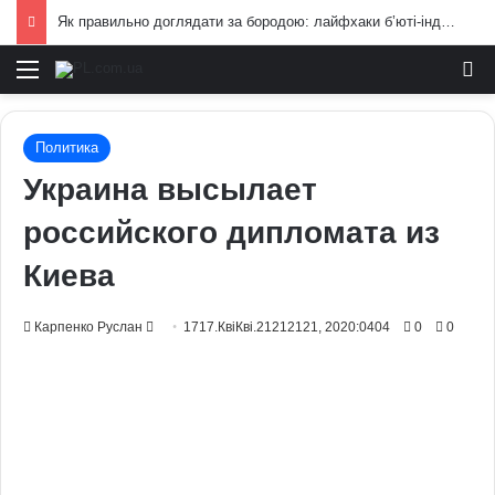
Як правильно доглядати за бородою: лайфхаки б’юті-індустрії для чоловіків
Меню
И
Политика
Украина высылает
российского дипломата из
Киева
Send
Карпенко Руслан
1717.КвіКві.21212121, 2020:0404
0
0
an
email