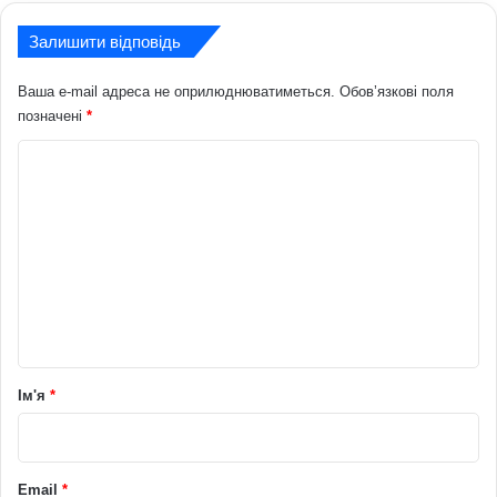
Залишити відповідь
Ваша e-mail адреса не оприлюднюватиметься.
Обов’язкові поля
позначені
*
К
о
м
е
н
т
а
р
Ім'я
*
*
Email
*