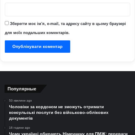
Зберегти моє ім'я, e-mail, та адресу сайту в цьому браузері
для моїх подальших коментарів.
Популярные
53 хвилини ago
Чоловіки за кордоном не зможуть отримати
консульські послуги без військово-облікових
документів
16 години ago
Чому українці обирають Німеччину для ПМЖ: переваги