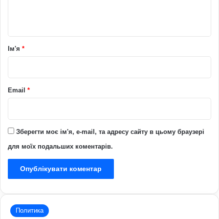
н
т
а
р
Ім'я
*
*
Email
*
Зберегти моє ім'я, e-mail, та адресу сайту в цьому браузері
для моїх подальших коментарів.
Политика