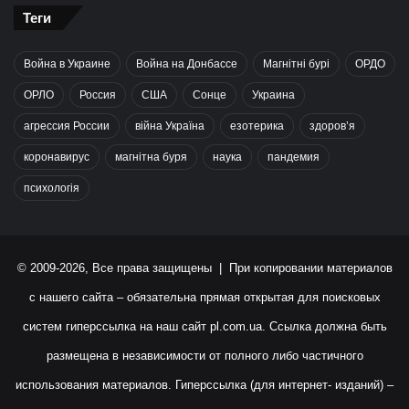
Теги
Война в Украине
Война на Донбассе
Магнітні бурі
ОРДО
ОРЛО
Россия
США
Сонце
Украина
агрессия России
війна Україна
езотерика
здоров’я
коронавирус
магнітна буря
наука
пандемия
психологія
© 2009-2026, Все права защищены | При копировании материалов
с нашего сайта – обязательна прямая открытая для поисковых
систем гиперссылка на наш сайт
pl.com.ua
. Ссылка должна быть
размещена в независимости от полного либо частичного
использования материалов. Гиперссылка (для интернет- изданий) –