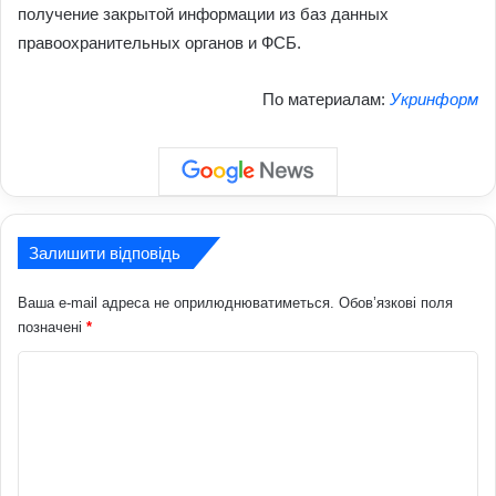
получение закрытой информации из баз данных
правоохранительных органов и ФСБ.
По материалам:
Укринформ
Залишити відповідь
Ваша e-mail адреса не оприлюднюватиметься.
Обов’язкові поля
позначені
*
К
о
м
е