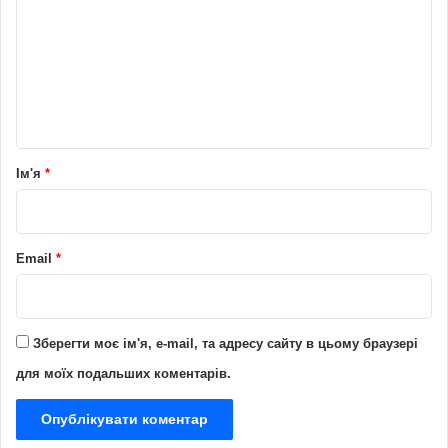
м
е
н
т
а
р
Ім'я
*
*
Email
*
Зберегти моє ім'я, e-mail, та адресу сайту в цьому браузері
для моїх подальших коментарів.