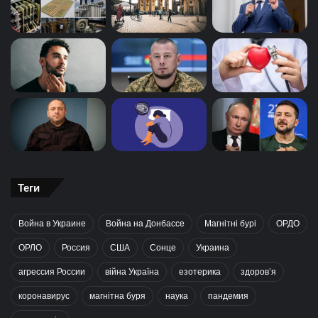
Теги
Война в Украине
Война на Донбассе
Магнітні бурі
ОРДО
ОРЛО
Россия
США
Сонце
Украина
агрессия России
війна Україна
езотерика
здоров’я
коронавирус
магнітна буря
наука
пандемия