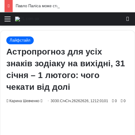
Павло Паліса може стати послом України у США: хто він та чим відомий
Меню
И
Лайфстайл
Астропрогноз для усіх
знаків зодіаку на вихідні, 31
січня – 1 лютого: чого
чекати від долі
Send
Карина Шевченко
3030.СічСіч.26262626, 1212:0101
0
0
an
email