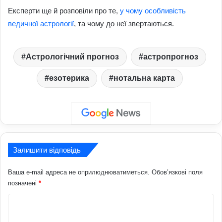
Експерти ще й розповіли про те,
у чому особливість
ведичної астрології
, та чому до неї звертаються.
Астрологічний прогноз
астропрогноз
езотерика
нотальна карта
Залишити відповідь
Ваша e-mail адреса не оприлюднюватиметься.
Обов’язкові поля
позначені
*
К
о