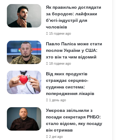
Як правильно доглядати
за бородою: лайфхаки
б’юті-індустрії для
чоловіків
15 години ago
Павло Паліса може стати
послом України у США:
хто він та чим відомий
18 години ago
Від яких продуктів
страждає серцево-
судинна система:
попередження лікарів
1 день ago
Умєрова звільнили з
посади секретаря РНБО:
стало відомо, яку посаду
він отримав
2 дні ago