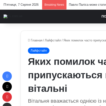
П’ятниця, 7 Серпня 2026
Павло Паліса може стати 
Breaking News
П
Главная
/
Лайфстайл
/
Яких помилок часто припуска
Лайфстайл
Яких помилок ч
Facebook
припускаються 
X
вітальні
Pinterest
Вітальня вважається однією із 
Отправить e-mail