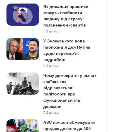
Як дихальні практики
можуть позбавити
людину від стресу:
пояснення експертів
2 дні ago
У Зеленського нова
пропозиція для Путіна
щодо перемир’я:
подробиці
2 дні ago
Чому демократія у різних
країнах так
відрізняється:
політологи про
функціональність
держави
2 дні ago
АЗС почали обмежувати
продаж дизелю до 100