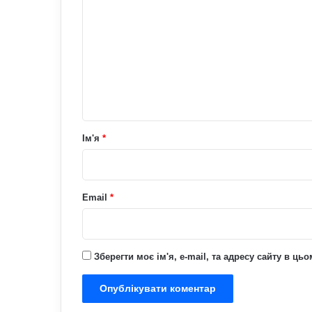
о
м
е
н
т
а
р
Ім'я
*
*
Email
*
Зберегти моє ім'я, e-mail, та адресу сайту в ц