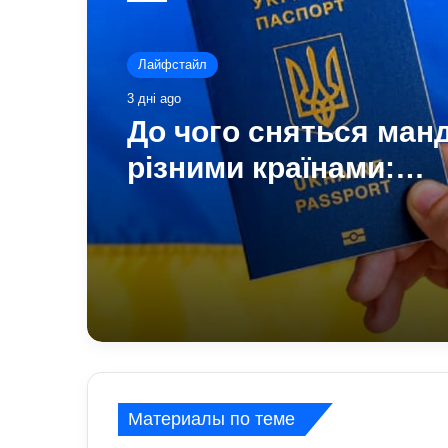
Лайфстайл
3 дні ago
До чого сняться ман
різними країнами:
пояснення сну з точк
психології
Материалы по теме