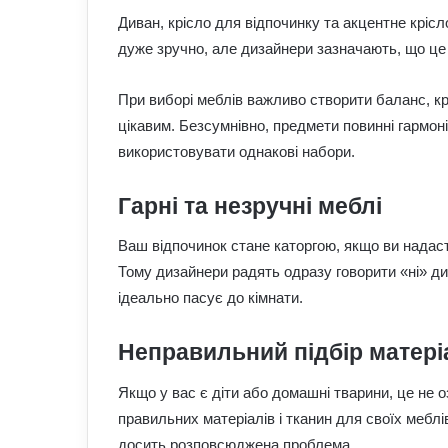
Диван, крісло для відпочинку та акцентне крісло
дуже зручно, але дизайнери зазначають, що це
При виборі меблів важливо створити баланс, крас
цікавим. Безсумнівно, предмети повинні гармон
використовувати однакові набори.
Гарні та незручні меблі
Ваш відпочинок стане каторгою, якщо ви надаст
Тому дизайнери радять одразу говорити «ні» д
ідеально пасує до кімнати.
Неправильний підбір матері
Якщо у вас є діти або домашні тварини, це не 
правильних матеріалів і тканин для своїх меблів
досить розповсюджена проблема.