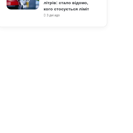
літрів: стало відомо,
кого стосується ліміт
3 дні ago