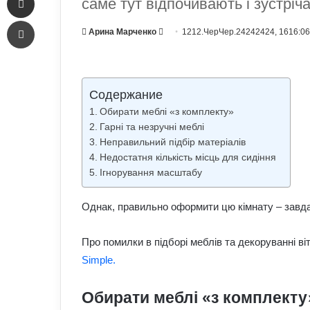
саме тут відпочивають і зустріч
Печать
Send
Арина Марченко
1212.ЧерЧер.24242424, 1616:0
an
email
Содержание
Обирати меблі «з комплекту»
Гарні та незручні меблі
Неправильний підбір матеріалів
Недостатня кількість місць для сидіння
Ігнорування масштабу
Однак, правильно оформити цю кімнату – завдан
Про помилки в підборі меблів та декоруванні ві
Simple.
Обирати меблі «з комплекту