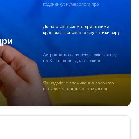
годиннику: нумерологи про
«магічність» і символізм
До чого сняться мандри різними
країнами: пояснення сну з точки зору
дри
психології
Астропрогноз для всіх знаків зодіаку
и зору
на 3–9 серпня: доля підкине
сюрпризи
Як надмірне споживання солоного
впливає на організм: приховані
ризики для здоров’я
До чого сниться кохана людина:
пояснення сну з точки зору психології