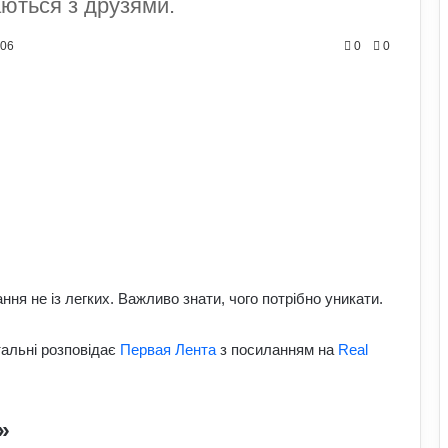
аються з друзями.
606
0
0
ня не із легких. Важливо знати, чого потрібно уникати.
тальні розповідає
Первая Лента
з посиланням на
Real
»