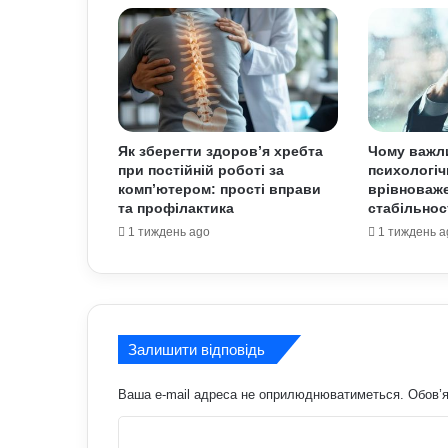
Як зберегти здоров’я хребта
Чому важл
при постійній роботі за
психологіч
комп’ютером: прості вправи
врівноваже
та профілактика
стабільност
1 тиждень ago
1 тиждень a
Залишити відповідь
Ваша e-mail адреса не оприлюднюватиметься.
Обов’я
К