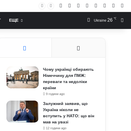
Facebook
X
YouTube
Instagram
RSS
Log In
Случай
Sid
℃
26
Иск
Т
ЕЩЕ
Ukraine
Чому українці обирають
Німеччину для ПМЖ:
переваги та недоліки
країни
9 години ago
Залужний заявив, що
Україна ніколи не
вступить у НАТО: що він
мав на увазі
12 години ago