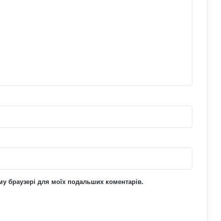
Що означає число 15:51 на
годиннику: нумерологи про
«магічність» і символізм
До чого сняться мандри різними
країнами: пояснення сну з точки зору
психології
ьому браузері для моїх подальших коментарів.