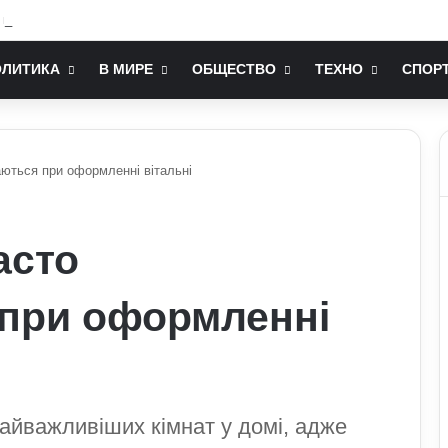
послом України у США: хто він та чим відомий
ОЛИТИКА
В МИРЕ
ОБЩЕСТВО
ТЕХНО
СПОР
ються при оформленні вітальні
асто
при оформленні
найважливіших кімнат у домі, адже