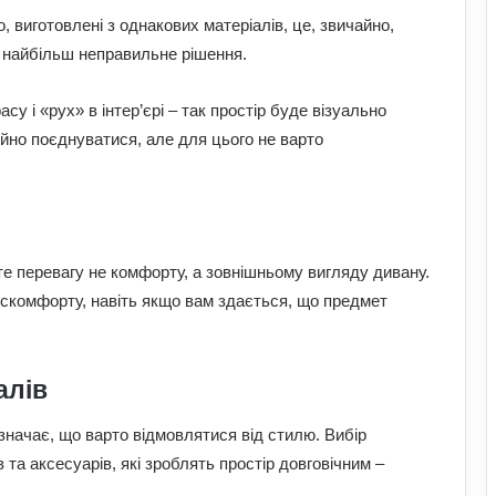
, виготовлені з однакових матеріалів, це, звичайно,
 найбільш неправильне рішення.
у і «рух» в інтер’єрі – так простір буде візуально
ійно поєднуватися, але для цього не варто
е перевагу не комфорту, а зовнішньому вигляду дивану.
искомфорту, навіть якщо вам здається, що предмет
алів
означає, що варто відмовлятися від стилю. Вибір
 та аксесуарів, які зроблять простір довговічним –