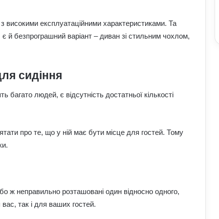
и з високими експлуатаційними характеристиками. Та
в, є й безпрограшний варіант – диван зі стильним чохлом,
для сидіння
Астропрогноз для всіх знаків зодіаку
на 3–9 серпня: доля підкине
ть багато людей, є відсутність достатньої кількості
сюрпризи
Як надмірне споживання солоного
ятати про те, що у ній має бути місце для гостей. Тому
впливає на організм: приховані
ризики для здоров’я
ки.
До чого сниться кохана людина:
пояснення сну з точки зору психології
або ж неправильно розташовані один відносно одного,
вас, так і для ваших гостей.
Астропрогноз на вихідні, 1–2 серпня