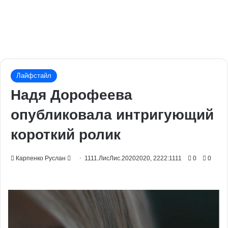
Лайфстайл
Надя Дорофеева
опубликовала интригующий
короткий ролик
Send
Карпенко Руслан
1111.ЛисЛис.20202020, 2222:1111
0
0
an
email