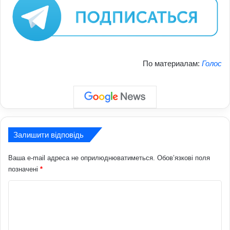
По материалам:
Голос
Залишити відповідь
Ваша e-mail адреса не оприлюднюватиметься.
Обов’язкові поля
позначені
*
К
о
м