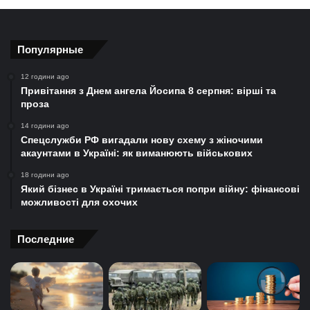
Популярные
12 години ago
Привітання з Днем ангела Йосипа 8 серпня: вірші та
проза
14 години ago
Спецслужби РФ вигадали нову схему з жіночими
акаунтами в Україні: як виманюють військових
18 години ago
Який бізнес в Україні тримається попри війну: фінансові
можливості для охочих
Последние