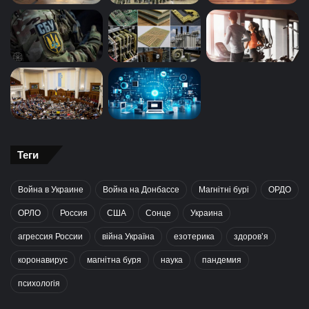
Теги
Война в Украине
Война на Донбассе
Магнітні бурі
ОРДО
ОРЛО
Россия
США
Сонце
Украина
агрессия России
війна Україна
езотерика
здоров’я
коронавирус
магнітна буря
наука
пандемия
психологія