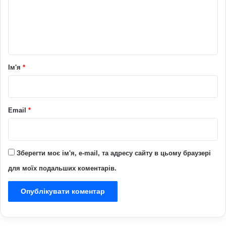
е
н
т
а
р
Ім'я
*
*
Email
*
Зберегти моє ім'я, e-mail, та адресу сайту в цьому браузері
для моїх подальших коментарів.