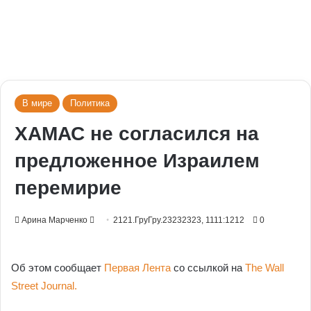
В мире
Политика
ХАМАС не согласился на
предложенное Израилем
перемирие
Send
Арина Марченко
2121.ГруГру.23232323, 1111:1212
0
an
email
Об этом сообщает
Первая Лента
со ссылкой на
The Wall
Street Journal.