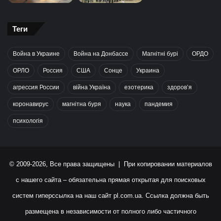
Теги
Война в Украине
Война на Донбассе
Магнітні бурі
ОРДО
ОРЛО
Россия
США
Сонце
Украина
агрессия России
війна Україна
езотерика
здоров’я
коронавирус
магнітна буря
наука
пандемия
психологія
© 2009-2026, Все права защищены | При копировании материалов
с нашего сайта – обязательна прямая открытая для поисковых
систем гиперссылка на наш сайт
pl.com.ua
. Ссылка должна быть
размещена в независимости от полного либо частичного