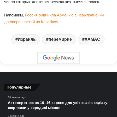
число которых достигает нескольких тысяч человек.
Напомним,
Россия обвинила Армению в невыполнении
договоренностей по Карабаху.
Израиль
перемирие
ХАМАС
Популярные
38 хвилин ago
Астропрогноз на 10–16 серпня для усіх знаків зодіаку:
сюрпризи у середині місяця
2 години ago