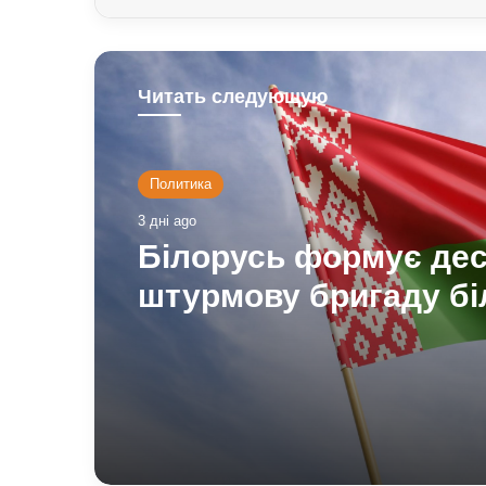
Читать следующую
Политика
3 дні ago
Білорусь формує дес
штурмову бригаду бі
кордону з Україною: 
доповів Ільюкевич