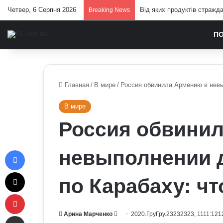
Четвер, 6 Серпня 2026
Від яких продуктів стражд
Breaking News
П
Главная
/
В мире
/
Россия обвинила Армению в невы
В мире
Россия обвини
Facebook
невыполнении 
X
по Карабаху: ч
Pinterest
Send
Арина Марченко
2020.ГруГру.23232323, 1111:121
Отправить e-mail