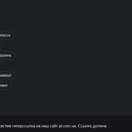
нбассе
краина
авирус
емия
систем гиперссылка на наш сайт
pl.com.ua
. Ссылка должна