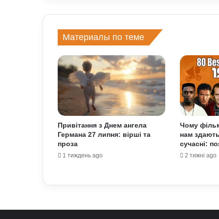
Материалы по теме
Привітання з Днем ангела
Чому фільм
Германа 27 липня: вірші та
нам здают
проза
сучасні: п
1 тиждень ago
2 тижні ago