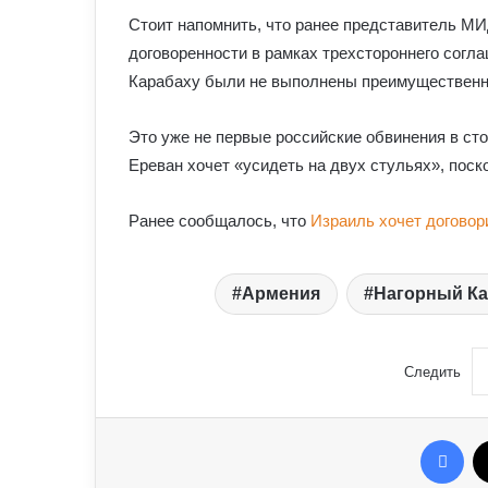
Стоит напомнить, что ранее представитель МИ
договоренности в рамках трехстороннего согл
Карабаху были не выполнены преимуществен
Это уже не первые российские обвинения в ст
Ереван хочет
«
усидеть на двух стульях
»
, пос
Ранее сообщалось, что
Израиль хочет догово
Армения
Нагорный Ка
Следить
Fac