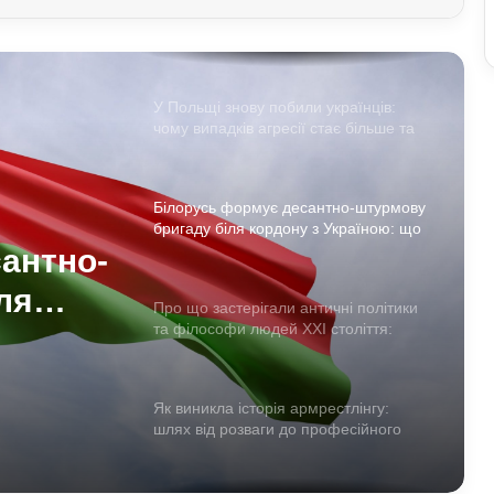
Чому демократія у різних країнах так
відрізняється: політологи про
функціональність держави
У Польщі знову побили українців:
чому випадків агресії стає більше та
що про це говорять експерти
Білорусь формує десантно-штурмову
бригаду біля кордону з Україною: що
доповів Ільюкевич
антно-
ля
Про що застерігали античні політики
та філософи людей XXI століття:
що
уроки для нашого покоління
Як виникла історія армрестлінгу:
шлях від розваги до професійного
спорту