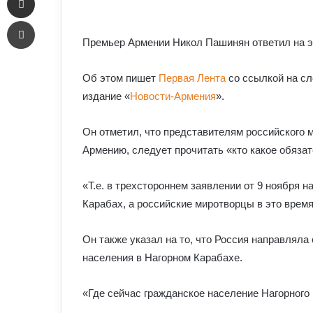
an
Печать
email
Премьер Армении Никол Пашинян ответил на э
Об
этом пишет
Первая Лента
со ссылкой на
сл
издание «
Новости-Армения
»
.
Он отметил, что представителям российского 
Армению, следует прочитать
«
кто какое обяза
«
Т.е. в трехстороннем заявлении от 9 ноября 
Карабах, а российские миротворцы в это врем
Он также указал на то, что Россия направляла
населения в Нагорном Карабахе.
«
Где сейчас гражданское население Нагорного