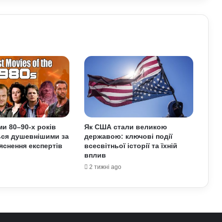
Прогноз магнітних бур на 1–2 серпня:
стало відомо, чи є загроза здоров’ю
У Польщі поставили Україні новий
ультиматум щодо вступу в ЄС та
Бандери: подробиці
Цікаві й маловідомі факти про
картоплю: користь, історія та
несподівані властивості
и 80–90-х років
Як США стали великою
ься душевнішими за
державою: ключові події
Як винайшли перший комп’ютер:
ояснення експертів
всесвітньої історії та їхній
історія технології та її вплив на світ
вплив
2 тижні ago
У Зеленського нова пропозиція для
Путіна щодо перемир’я: подробиці