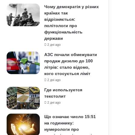
Чому демократія у різних
країнах так
відрізняється:
політологи про
функціональність
держави
2 дні ago
АЗС почали обмежувати
продаж дизелю до 100
літрів: стало відомо,
кого стосується ліміт
2 дні ago
Где используется
текстолит
2 дні ago
Що означає число 15:51
на годиннику:
нумерологи про