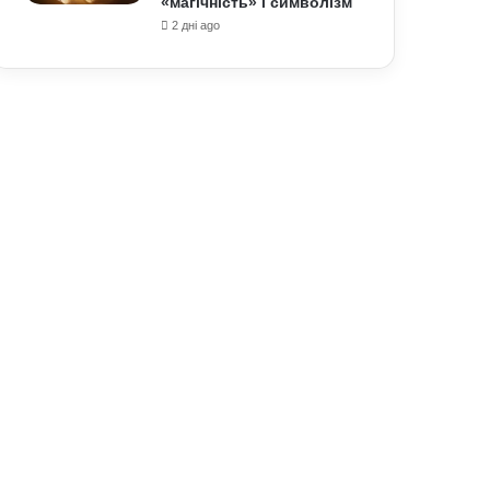
«магічність» і символізм
2 дні ago