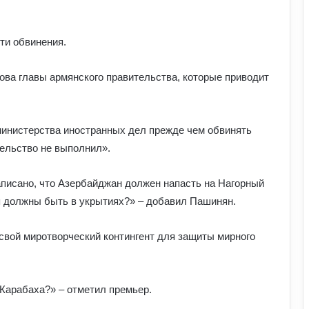
ти обвинения.
ова главы армянского правительства
, которые приводит
министерства иностранных дел прежде чем обвинять
тельство не выполнил
»
.
написано, что Азербайджан должен напасть на Нагорный
я должны быть в укрытиях?
»
– добавил Пашинян.
 свой миротворческий контингент для защиты мирного
Як виникла історія армрестлінгу:
шлях від розваги до професійного
спорту
 Карабаха?
»
– отметил премьер.