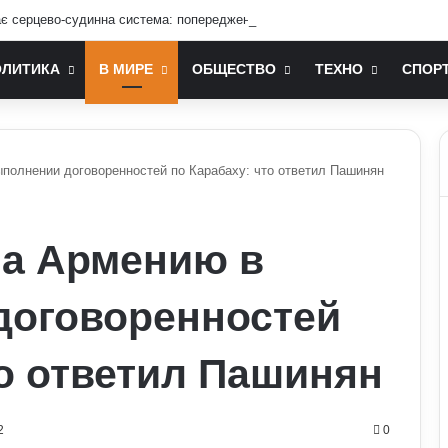
ає серцево-судинна система: попередження лікарів
ОЛИТИКА
В МИРЕ
ОБЩЕСТВО
ТЕХНО
СПОР
полнении договоренностей по Карабаху: что ответил Пашинян
ла Армению в
договоренностей
то ответил Пашинян
2
0