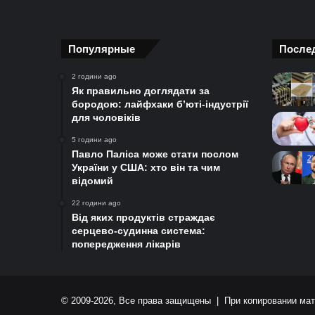
Популярные
После
2 години ago
Як правильно доглядати за
бородою: лайфхаки б’юті-індустрії
для чоловіків
5 години ago
Павло Паліса може стати послом
України у США: хто він та чим
відомий
22 години ago
Від яких продуктів страждає
серцево-судинна система:
попередження лікарів
© 2009-2026, Все права защищены | При копировании мат