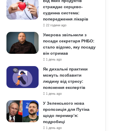
Від яких продуктів
страждає серцево-
судинна система:
попередження лікарів
22 години ago
Умєрова звільнили з
посади секретаря РНБО:
стало відомо, яку посаду
він отримав
1 день ago
Як дихальні практики
можуть позбавити
людину від стресу:
пояснення експертів
1 день ago
У Зеленського нова
пропозиція для Путіна
щодо перемир’я:
подробиці
1 день ago