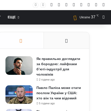
Facebook
X
YouTube
Instagram
RSS
Log In
Случай
Sid
℃
37
Иск
Т
ЕЩЕ
Ukraine
Як правильно доглядати
за бородою: лайфхаки
б’юті-індустрії для
чоловіків
2 години ago
Павло Паліса може стати
послом України у США:
хто він та чим відомий
5 години ago