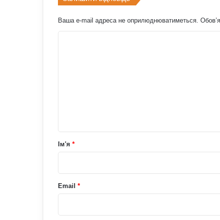
Ваша e-mail адреса не оприлюднюватиметься.
Обов’я
К
о
м
е
н
т
а
р
Ім'я
*
*
Email
*