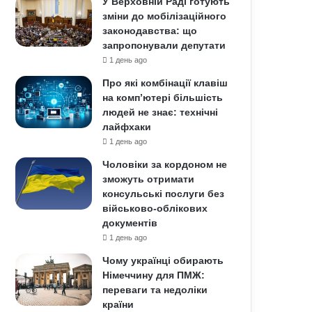
У Верховній Раді готують
зміни до мобілізаційного
законодавства: що
запропонували депутати
1 день ago
Про які комбінації клавіш
на комп’ютері більшість
людей не знає: технічні
лайфхаки
1 день ago
Чоловіки за кордоном не
зможуть отримати
консульські послуги без
військово-облікових
документів
1 день ago
Чому українці обирають
Німеччину для ПМЖ:
переваги та недоліки
країни