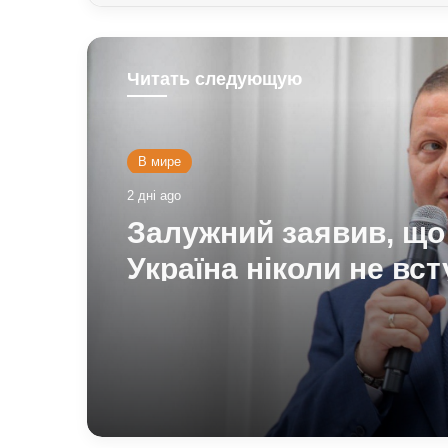
Читать следующую
В мире
2 дні ago
Залужний заявив, що
Україна ніколи не вс
у НАТО: що він мав на