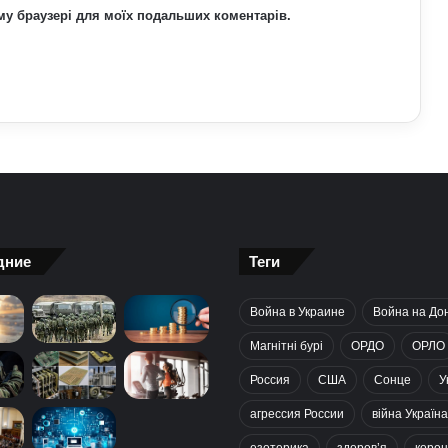
ьому браузері для моїх подальших коментарів.
дние
Теги
Война в Украине
Война на До
Магнітні бурі
ОРДО
ОРЛО
Россия
США
Сонце
У
агрессия России
війна Україна