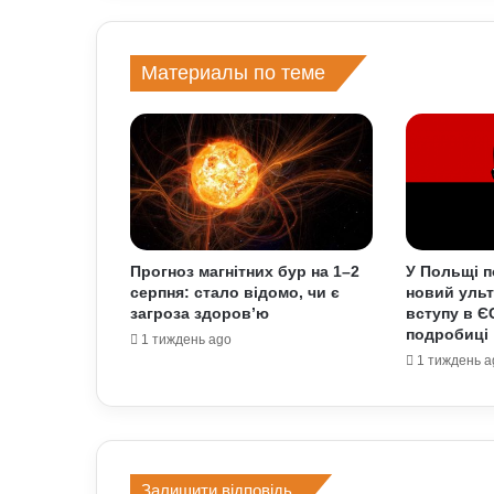
Материалы по теме
Прогноз магнітних бур на 1–2
У Польщі п
серпня: стало відомо, чи є
новий уль
загроза здоров’ю
вступу в Є
подробиці
1 тиждень ago
1 тиждень a
Залишити відповідь