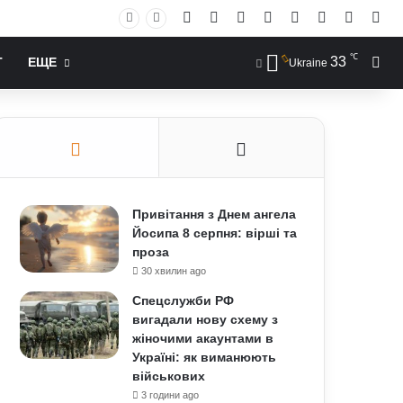
Facebook
X
YouTube
Instagram
RSS
Log In
Случай
Sid
℃
33
Иск
Т
ЕЩЕ
Ukraine
Привітання з Днем ангела
Йосипа 8 серпня: вірші та
проза
30 хвилин ago
Спецслужби РФ
вигадали нову схему з
жіночими акаунтами в
Україні: як виманюють
військових
3 години ago