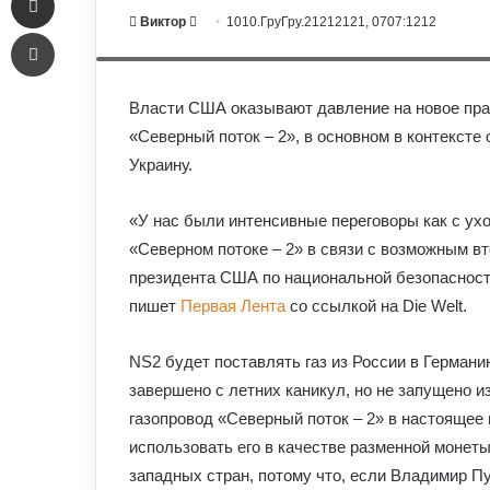
Send
poisoning of Kreml critic Alexei Navalny. Schwesig wants to save 
Виктор
1010.ГруГру.21212121, 0707:1212
Печать
EPA/CLEMENS BILAN Dostawca: PAP/EPA.
an
email
Власти США оказывают давление на новое прав
«Северный поток – 2», в основном в контексте
Украину.
«У нас были интенсивные переговоры как с ух
«Северном потоке – 2» в связи с возможным в
президента США по национальной безопасности
пишет
Первая Лента
со ссылкой на Die Welt.
NS2 будет поставлять газ из России в Германи
завершено с летних каникул, но не запущено и
газопровод «Северный поток – 2» в настоящее в
использовать его в качестве разменной монеты
западных стран, потому что, если Владимир Пут