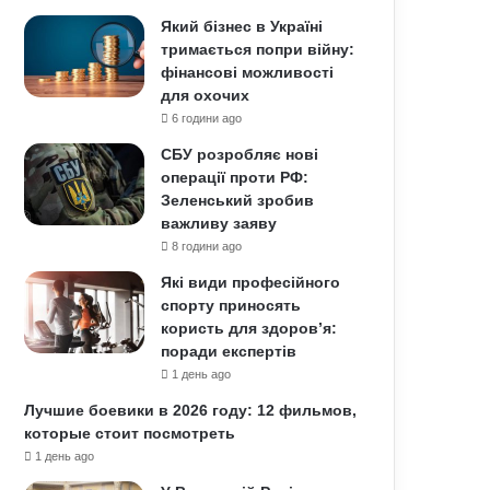
Який бізнес в Україні
тримається попри війну:
фінансові можливості
для охочих
6 години ago
СБУ розробляє нові
операції проти РФ:
Зеленський зробив
важливу заяву
8 години ago
Які види професійного
спорту приносять
користь для здоров’я:
поради експертів
1 день ago
Лучшие боевики в 2026 году: 12 фильмов,
которые стоит посмотреть
1 день ago