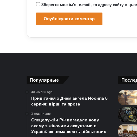
Зберегти моє ім'я, e-mail, та адресу сайту в ц
Популярные
После
30 хвилин ago
Привітання з Днем ангела Йосипа 8
серпня: вірші та проза
3 години ago
Спецслужби РФ вигадали нову
схему з жіночими акаунтами в
Україні: як виманюють військових