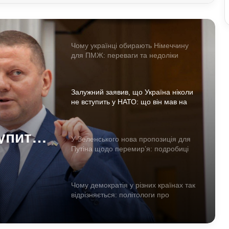
отримати консульські послуги без
військово-облікових документів
Чому українці обирають Німеччину
для ПМЖ: переваги та недоліки
країни
Залужний заявив, що Україна ніколи
не вступить у НАТО: що він мав на
увазі
тупить
У Зеленського нова пропозиція для
 увазі
Путіна щодо перемир’я: подробиці
Чому демократія у різних країнах так
відрізняється: політологи про
функціональність держави