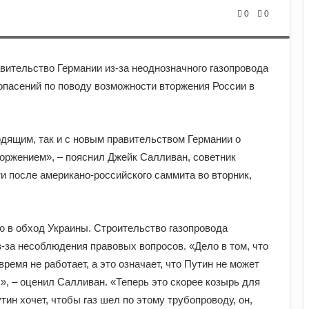
the gas pipeline that she regards an important infrastructure project.
0
0
ительство Германии из-за неоднозначного газопровода
 опасений по поводу возможности вторжения России в
одящим, так и с новым правительством Германии о
торжением», – пояснил Джейк Салливан, советник
 после американо-российского саммита во вторник,
ю в обход Украины. Строительство газопровода
Чому демократія у різних країнах так
з-за несоблюдения правовых вопросов. «Дело в том, что
відрізняється: політологи про
ремя не работает, а это означает, что Путин не может
функціональність держави
», – оценил Салливан. «Теперь это скорее козырь для
ин хочет, чтобы газ шел по этому трубопроводу, он,
У Польщі знову побили українців: