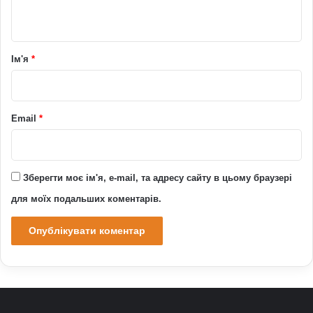
т
а
р
Ім'я
*
*
Email
*
Зберегти моє ім'я, e-mail, та адресу сайту в цьому браузері
для моїх подальших коментарів.