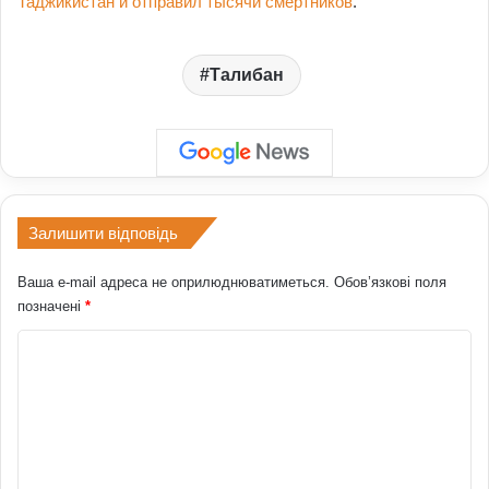
Таджикистан и отправил тысячи смертников
.
Талибан
Залишити відповідь
Ваша e-mail адреса не оприлюднюватиметься.
Обов’язкові поля
позначені
*
К
о
м
е
н