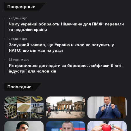
Популярные
7 години ago
Чому українці обирають Німеччину для ПМЖ: переваги
та недоліки країни
9 години ago
Залужний заявив, що Україна ніколи не вступить у
НАТО: що він мав на увазі
12 години ago
Як правильно доглядати за бородою: лайфхаки б’юті-
індустрії для чоловіків
Последние