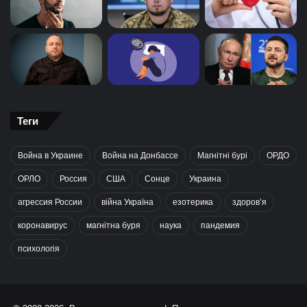
Теги
Война в Украине
Война на Донбассе
Магнітні бурі
ОРДО
ОРЛО
Россия
США
Сонце
Украина
агрессия России
війна Україна
езотерика
здоров’я
коронавирус
магнітна буря
наука
пандемия
психологія