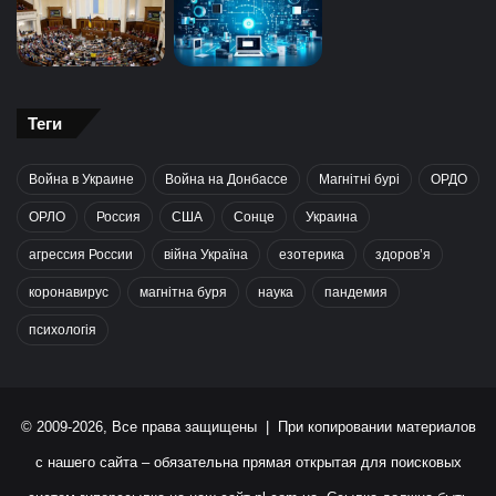
Теги
Война в Украине
Война на Донбассе
Магнітні бурі
ОРДО
ОРЛО
Россия
США
Сонце
Украина
агрессия России
війна Україна
езотерика
здоров’я
коронавирус
магнітна буря
наука
пандемия
психологія
© 2009-2026, Все права защищены | При копировании материалов
с нашего сайта – обязательна прямая открытая для поисковых