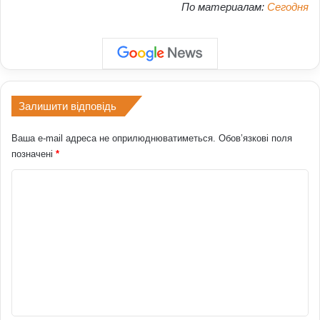
По материалам:
Сегодня
Залишити відповідь
Ваша e-mail адреса не оприлюднюватиметься.
Обов’язкові поля
позначені
*
К
о
м
е
н
т
а