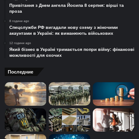
Привітання з Днем ангела Йосипа 8 серпня: вірші та
проза
8 години ago
Спецслужби РФ вигадали нову схему з жіночими
акаунтами в Україні: як виманюють військових
12 години ago
Який бізнес в Україні тримається попри війну: фінансові
можливості для охочих
Последние