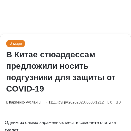
В мире
В Китае стюардессам
предложили носить
подгузники для защиты от
COVID-19
Send
Карпенко Руслан
1111.ГруГру.20202020, 0606:1212
0
0
an
email
Одним из самых зараженных мест в самолете считают
туалет