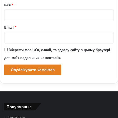
р
Ім'я
*
*
Email
*
Зберегти моє ім'я, e-mail, та адресу сайту в цьому браузері
для моїх подальших коментарів.
Популярные
6 години ago