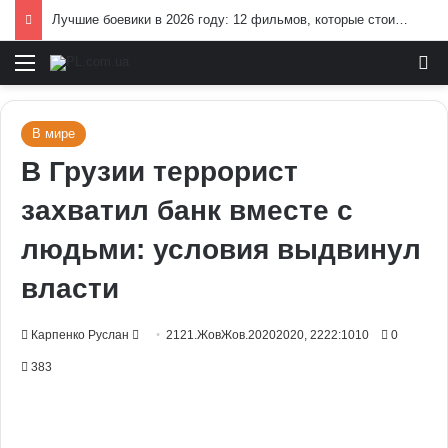
Лучшие боевики в 2026 году: 12 фильмов, которые стоит посмотреть
Меню
И
В мире
В Грузии террорист
захватил банк вместе с
людьми: условия выдвинул
власти
Send
Карпенко Руслан
2121.ЖовЖов.20202020, 2222:1010
0
an
383
email