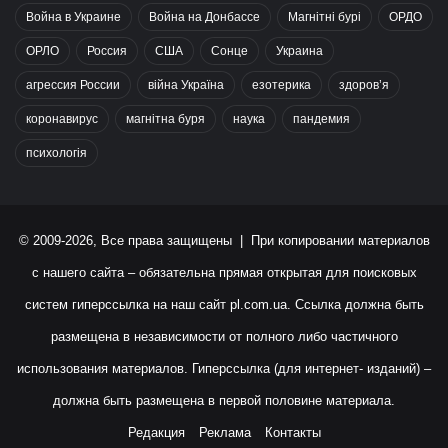
Война в Украине
Война на Донбассе
Магнітні бурі
ОРДО
ОРЛО
Россия
США
Сонце
Украина
агрессия России
війна Україна
езотерика
здоров’я
коронавирус
магнітна буря
наука
пандемия
психологія
© 2009-2026, Все права защищены | При копировании материалов
с нашего сайта – обязательна прямая открытая для поисковых
систем гиперссылка на наш сайт
pl.com.ua
. Ссылка должна быть
размещена в независимости от полного либо частичного
использования материалов. Гиперссылка (для интернет- изданий) –
должна быть размещена в первой половине материала.
Редакция
Реклама
Контакты