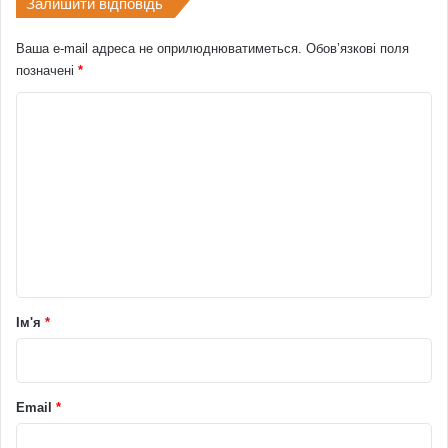
Залишити відповідь
Ваша e-mail адреса не оприлюднюватиметься.
Обов’язкові поля
позначені
*
К
о
м
е
н
т
а
р
Ім'я
*
*
Email
*