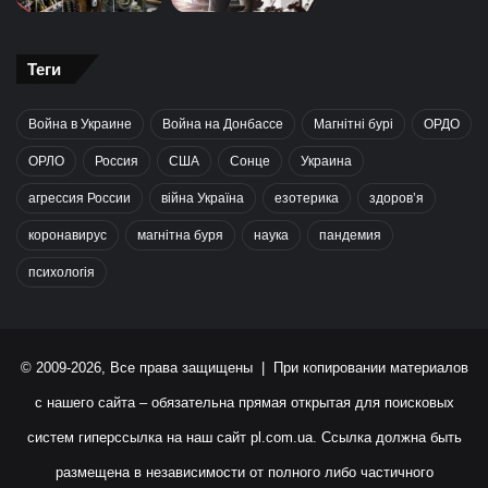
Теги
Война в Украине
Война на Донбассе
Магнітні бурі
ОРДО
ОРЛО
Россия
США
Сонце
Украина
агрессия России
війна Україна
езотерика
здоров’я
коронавирус
магнітна буря
наука
пандемия
психологія
© 2009-2026, Все права защищены | При копировании материалов
с нашего сайта – обязательна прямая открытая для поисковых
систем гиперссылка на наш сайт
pl.com.ua
. Ссылка должна быть
размещена в независимости от полного либо частичного