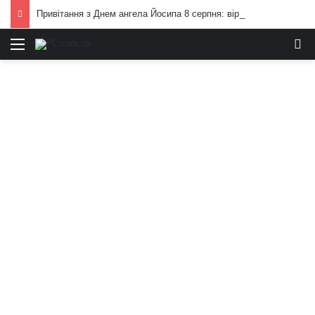
Привітання з Днем ангела Йосипа 8 серпня: вірші та проза
Меню
И