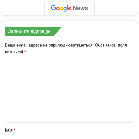
Залишити відповідь
Ваша e-mail адреса не оприлюднюватиметься.
Обов’язкові поля
позначені
*
К
о
м
е
н
т
а
р
Ім'я
*
*