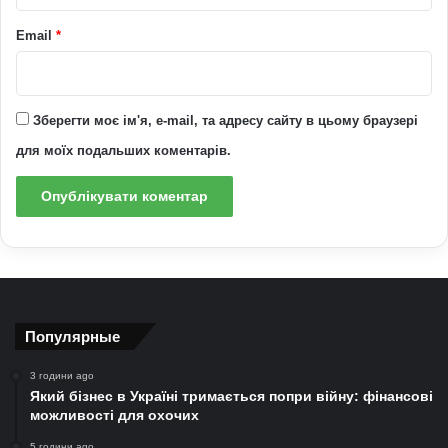
Email
*
Зберегти моє ім'я, e-mail, та адресу сайту в цьому браузері
для моїх подальших коментарів.
Популярные
3 години ago
Який бізнес в Україні тримається попри війну: фінансові
можливості для охочих
5 години ago