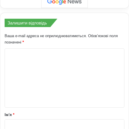
Залишити відповідь
Ваша e-mail адреса не оприлюднюватиметься.
Обов’язкові поля
позначені
*
К
о
м
е
н
т
а
р
Ім'я
*
*