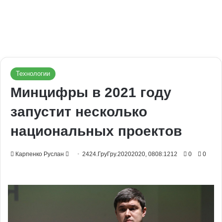
Технологии
Минцифры в 2021 году
запустит несколько
национальных проектов
Send
Карпенко Руслан
2424.ГруГру.20202020, 0808:1212
0
0
an
email