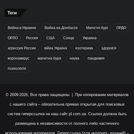
Теги
Война в Украине
Война на Донбассе
Магнітні бурі
ОРДО
ОРЛО
Россия
США
Сонце
Украина
агрессия России
війна Україна
езотерика
здоров’я
коронавирус
магнітна буря
наука
пандемия
психологія
© 2009-2026, Все права защищены | При копировании материалов
с нашего сайта – обязательна прямая открытая для поисковых
систем гиперссылка на наш сайт
pl.com.ua
. Ссылка должна быть
размещена в независимости от полного либо частичного
использования материалов. Гиперссылка (для интернет- изданий) –