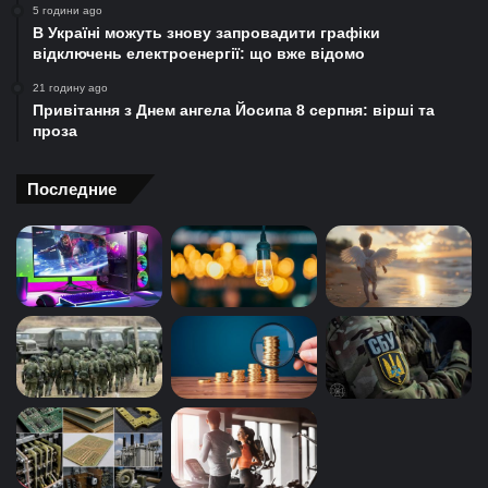
5 години ago
В Україні можуть знову запровадити графіки
відключень електроенергії: що вже відомо
21 годину ago
Привітання з Днем ангела Йосипа 8 серпня: вірші та
проза
Последние