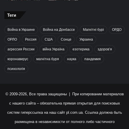
Теги
Война в Украине
Война на Донбассе
Магнітні бурі
ОРДО
ОРЛО
Россия
США
Сонце
Украина
агрессия России
війна Україна
езотерика
здоров’я
коронавирус
магнітна буря
наука
пандемия
психологія
© 2009-2026, Все права защищены | При копировании материалов
с нашего сайта – обязательна прямая открытая для поисковых
систем гиперссылка на наш сайт
pl.com.ua
. Ссылка должна быть
размещена в независимости от полного либо частичного