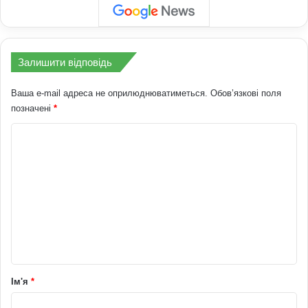
Залишити відповідь
Ваша e-mail адреса не оприлюднюватиметься.
Обов’язкові поля
позначені
*
К
о
м
е
н
т
а
р
Ім'я
*
*