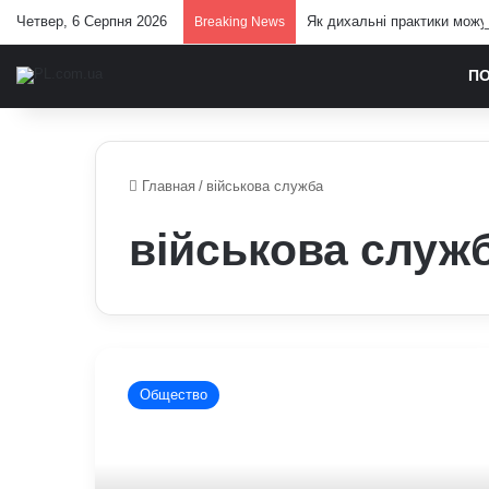
Четвер, 6 Серпня 2026
Як дихальні практики можу
Breaking News
П
Главная
/
військова служба
військова служ
Мобілізація
людей
Общество
з
інвалідністю:
кого
можуть