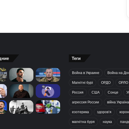
дние
Теги
Война в Украине
Война на До
Магнітні бурі
ОРДО
ОРЛО
Россия
США
Сонце
У
агрессия России
війна Україна
езотерика
здоров’я
корон
магнітна буря
наука
панд