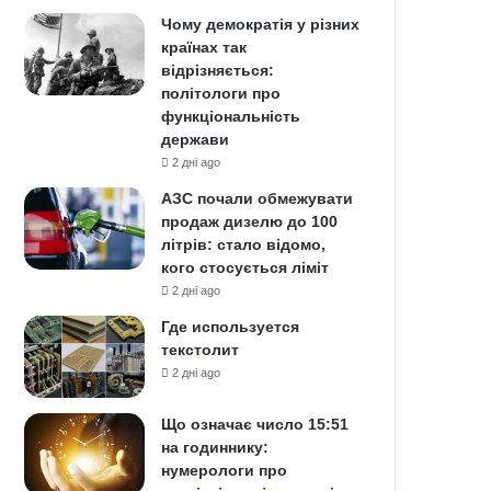
Чому демократія у різних
країнах так
відрізняється:
політологи про
функціональність
держави
2 дні ago
АЗС почали обмежувати
продаж дизелю до 100
літрів: стало відомо,
кого стосується ліміт
2 дні ago
Где используется
текстолит
2 дні ago
Що означає число 15:51
на годиннику:
нумерологи про