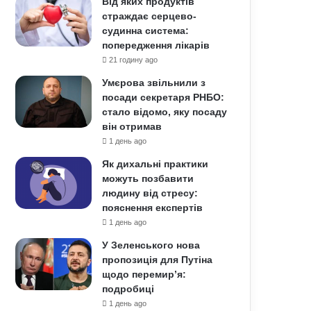
Від яких продуктів
страждає серцево-
судинна система:
попередження лікарів
21 годину ago
Умєрова звільнили з
посади секретаря РНБО:
стало відомо, яку посаду
він отримав
1 день ago
Як дихальні практики
можуть позбавити
людину від стресу:
пояснення експертів
1 день ago
У Зеленського нова
пропозиція для Путіна
щодо перемир’я:
подробиці
1 день ago