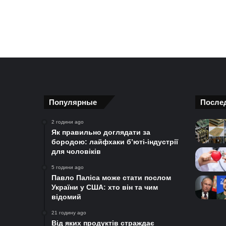
Популярные
После
2 години ago
Як правильно доглядати за
бородою: лайфхаки б’юті-індустрії
для чоловіків
5 години ago
Павло Паліса може стати послом
України у США: хто він та чим
відомий
21 годину ago
Від яких продуктів страждає