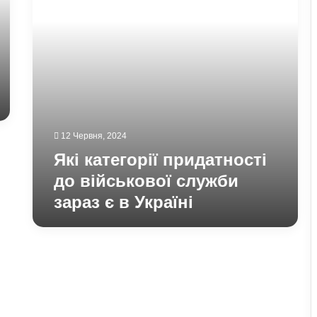
зараз
є
в
Україні
12 Червня, 2024
Які категорії придатності
до військової служби
зараз є в Україні