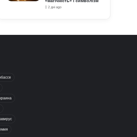
«магічність» і символізм
2 дні ago
нбассе
краина
авирус
емия