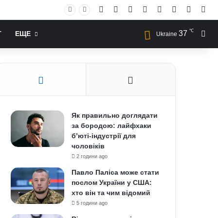
Facebook
X
YouTube
Instagram
RSS
Log In
Случай
Sid
℃
37
Иск
Т
ЕЩЕ
Ukraine
Як правильно доглядати
за бородою: лайфхаки
б’юті-індустрії для
чоловіків
2 години ago
Павло Паліса може стати
послом України у США:
хто він та чим відомий
5 години ago