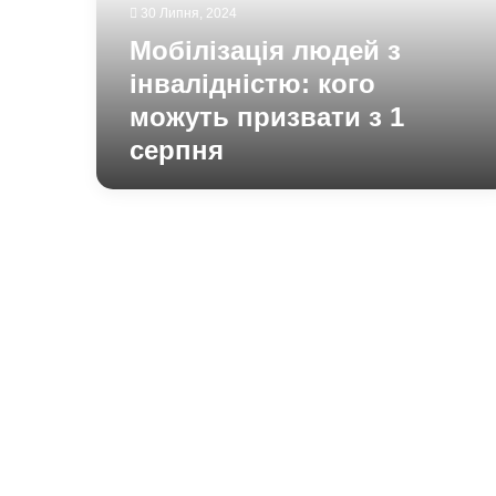
призвати
30 Липня, 2024
з
Мобілізація людей з
1
серпня
інвалідністю: кого
можуть призвати з 1
серпня