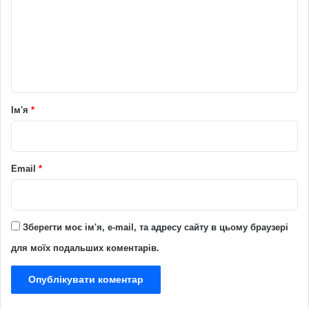
м
е
н
т
а
р
Ім'я
*
*
Email
*
Зберегти моє ім'я, e-mail, та адресу сайту в цьому браузері
для моїх подальших коментарів.