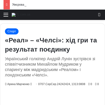
Умєрова звільнили з посади секретаря РНБО: стало відомо, яку посаду він отримав
Меню
И
Спорт
«Реал» – «Челсі»: хід гри та
результат поєдинку
Український голкіпер Андрій Лунін зустрівся зі
співвітчизником Михайлом Мудриком у
спарингу між мадридським «Реалом» і
лондонським «Челсі».
Send
Арина Марченко
0707.СерСер.24242424, 1313:0808
0
0
an
email