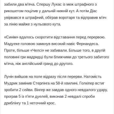
забили два м’яча. Спершу Лукас із меж штрафного з
рикошетом поцілив у дальній нижній кут. А потім Діас
увірвався в штрафний, обіграв воротаря та відправив м’яч
за лінію майже з нульового кута.
«Синім» вдалось скоротити відставання перед перервою.
Мадуеке головою замкнув високий навіс Фернандеса.
Проте, більше «Челсі» не забивали. Більше того, в другій
половині гри мадридці були ближчими до третього забитого
м’яча, ніж англійський гранд до другого.
Лунін вийшов на поле відразу після перерви. Натомість
Мудрик замінив Стерлінга на 58-й хвилині. Голкіпер встиг
зробити 2 сейви. Вінгер же завдав одного невдалого удару,
програв 5 із п’яти дуелей, виконав 2 невдалі спроби
дриблінгу та 1 неточний крос.