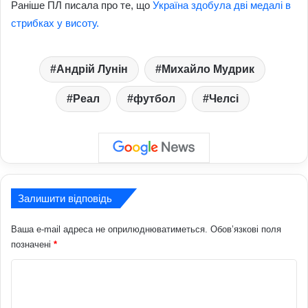
Раніше ПЛ писала про те, що
Україна здобула дві медалі в
стрибках у висоту.
Андрій Лунін
Михайло Мудрик
Реал
футбол
Челсі
Залишити відповідь
Ваша e-mail адреса не оприлюднюватиметься.
Обов’язкові поля
позначені
*
К
о