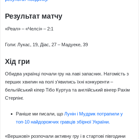
Результат матчу
«Реал» – «Челсі» – 2:1
Голи: Лукас, 19, Діас, 27 – Мадуеке, 39
Хід гри
Обидва українці почали гру на лаві запасних. Натомість з
перших хвилин на полі з’явились їхні конкуренти –
бельгійський кіпер Тібо Куртуа та англійський вінгер Рахім
Стерлінг.
Раніше ми писали, що
Лунін і Мудрик потрапили у
топ-10 найдорожчих гравців збірної України.
«Вершкові» розпочали активну гру і в стартові півгодини