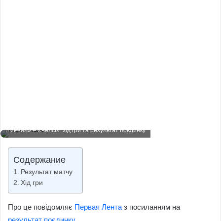
«Реал» – «Челсі»: хід гри та результат поєдинку
Содержание
Результат матчу
Хід гри
Про це повідомляє
Первая Лента
з посиланням на
результат поєдинку.