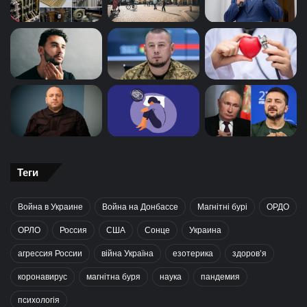
Теги
Война в Украине
Война на Донбассе
Магнітні бурі
ОРДО
ОРЛО
Россия
США
Сонце
Украина
агрессия России
війна Україна
езотерика
здоров’я
коронавирус
магнітна буря
наука
пандемия
психологія