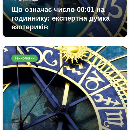
Що означає число 00:01 на
годиннику: експертна думка
езотериків
Що
означає
Технологии
число
13:31
на
годиннику:
пояснення
з
точки
зору
нумерології