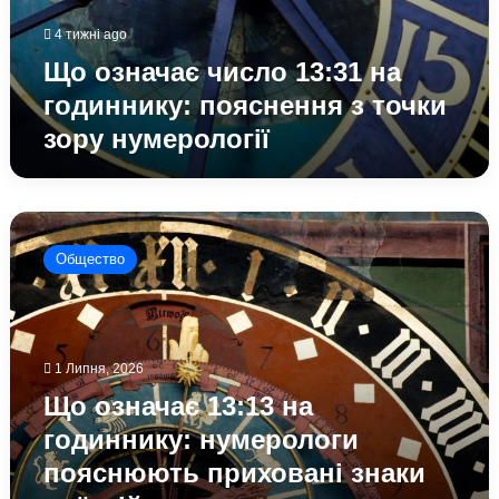
4 тижні ago
Що означає число 13:31 на
годиннику: пояснення з точки
зору нумерології
Що
означає
Общество
13:13
на
годиннику:
нумерологи
пояснюють
1 Липня, 2026
приховані
Що означає 13:13 на
знаки
та
годиннику: нумерологи
їхній
пояснюють приховані знаки
вплив