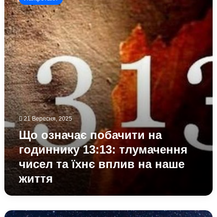
побачити
на
годиннику
13:13:
тлумачення
чисел
та
їхнє
вплив
на
наше
життя
21 Вересня, 2025
Що означає побачити на
годиннику 13:13: тлумачення
чисел та їхнє вплив на наше
життя
Співпадіння