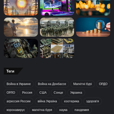
Теги
Война в Украине
Война на Донбассе
Магнітні бурі
ОРДО
ОРЛО
Россия
США
Сонце
Украина
агрессия России
війна Україна
езотерика
здоров’я
коронавирус
магнітна буря
наука
пандемия