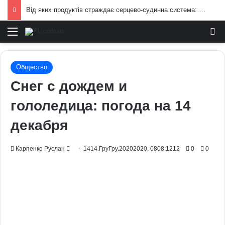
Від яких продуктів страждає серцево-судинна система: попередження лікарів
Меню
И
Общество
Снег с дождем и
гололедица: погода на 14
декабря
Send
Карпенко Руслан
1414.ГруГру.20202020, 0808:1212
0
0
an
email