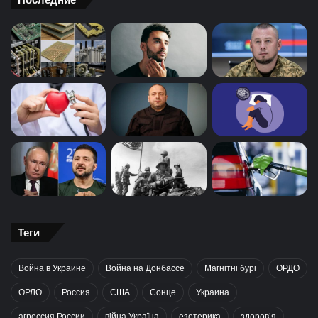
Теги
Война в Украине
Война на Донбассе
Магнітні бурі
ОРДО
ОРЛО
Россия
США
Сонце
Украина
агрессия России
війна Україна
езотерика
здоров’я