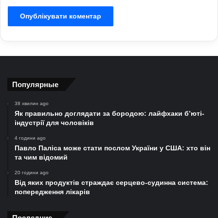
Популярные
38 хвилин ago
Як правильно доглядати за бородою: лайфхаки б’юті-
індустрії для чоловіків
4 години ago
Павло Паліса може стати послом України у США: хто він
та чим відомий
20 години ago
Від яких продуктів страждає серцево-судинна система:
попередження лікарів
Последние