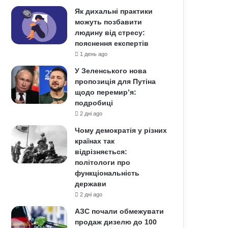
Як дихальні практики
можуть позбавити
людину від стресу:
пояснення експертів
1 день ago
У Зеленського нова
пропозиція для Путіна
щодо перемир’я:
подробиці
2 дні ago
Чому демократія у різних
країнах так
відрізняється:
політологи про
функціональність
держави
2 дні ago
АЗС почали обмежувати
продаж дизелю до 100