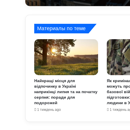
речовини: що вже ві
Материалы по теме
Найкращі місця для
Як криміна
відпочинку в Україні
можуть про
наприкінці липня та на початку
базової ві
серпня: поради для
підготовки
подорожей
людини в У
1 тиждень ago
1 тиждень a