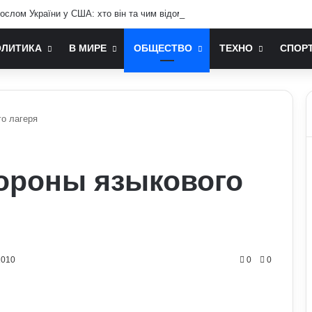
ослом України у США: хто він та чим відомий
ОЛИТИКА
В МИРЕ
ОБЩЕСТВО
ТЕХНО
СПОР
го лагеря
ороны языкового
1010
0
0