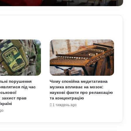
варто знати
домо
Прогноз магнітних бур на 1–2 серпня:
стало відомо, чи є загроза здоров’ю
Астропрогноз на вихідні, 1–2 серпня
2026 року: початок місяця принесе
нові можливості
Чому українці обирають Німеччину
для ПМЖ: переваги та недоліки
країни
льні порушення
Чому спокійна медитативна
являтися під час
музика впливає на мозок:
йськової
наукові факти про релаксацію
Павло Паліса може стати послом
: захист прав
та концентрацію
України у США: хто він та чим відомий
країні
1 тиждень ago
go
Умєрова звільнили з посади
секретаря РНБО: стало відомо, яку