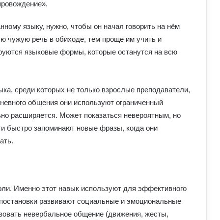
провождение».
ному языку, нужно, чтобы он начал говорить на нём
ю чужую речь в обиходе, тем проще им учить и
руются языковые формы, которые останутся на всю
ыка, среди которых не только взрослые преподаватели,
едневного общения они используют ограниченный
На Полтавщині через удар РФ стався
ьно расширяется. Может показаться невероятным, но
витік небезпечної хімічної речовини:
що вже відомо
ти быстро запоминают новые фразы, когда они
ать.
Як надмірне споживання солоного
впливає на організм: приховані
ризики для здоров’я
оли. Именно этот навык используют для эффективного
Чому квартири в Україні стають
е постановки развивают социальные и эмоциональные
мішенню злочинців: схеми, про які
ьзовать невербальное общение (движения, жесты,
варто знати