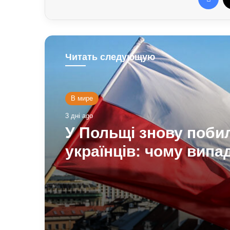
Читать следующую
В мире
Общество
3 дні ago
4 дні ago
У Польщі знову поби
українців: чому випа
На Полтавщині через
агресії стає більше т
РФ стався витік
про це говорять експ
небезпечної хімічної