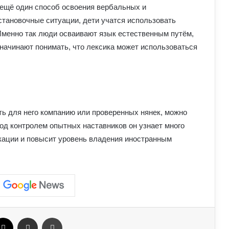
 ещё один способ освоения вербальных и
тановочные ситуации, дети учатся использовать
Прогноз магнітних бур на 1–2 серпня:
стало відомо, чи є загроза здоров’ю
Именно так люди осваивают язык естественным путём,
и начинают понимать, что лексика может использоваться
Астропрогноз на вихідні, 1–2 серпня
2026 року: початок місяця принесе
нові можливості
ть для него компанию или проверенных нянек, можно
Чому українці обирають Німеччину
для ПМЖ: переваги та недоліки
 под контролем опытных наставников он узнает много
країни
кации и повысит уровень владения иностранным
Павло Паліса може стати послом
України у США: хто він та чим відомий
Умєрова звільнили з посади
секретаря РНБО: стало відомо, яку
ebook
X
Отправить e-mail
Печать
посаду він отримав