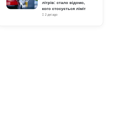
літрів: стало відомо,
кого стосується ліміт
2 дні ago