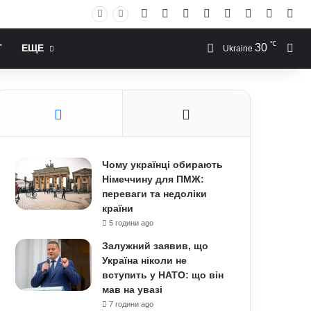
Facebook
X
YouTube
Instagram
RSS
Log In
Случай
Sid
℃
30
Иск
Т
ЕЩЕ
Ukraine
Чому українці обирають
Німеччину для ПМЖ:
переваги та недоліки
країни
5 години ago
Залужний заявив, що
Україна ніколи не
вступить у НАТО: що він
мав на увазі
7 години ago