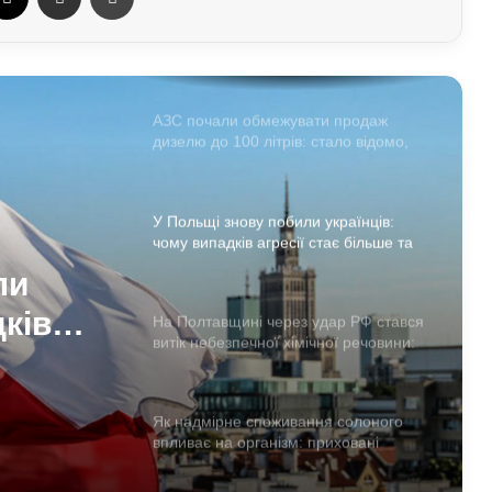
АЗС почали обмежувати продаж
дизелю до 100 літрів: стало відомо,
кого стосується ліміт
У Польщі знову побили українців:
чому випадків агресії стає більше та
що про це говорять експерти
На Полтавщині через удар РФ стався
витік небезпечної хімічної речовини:
що вже відомо
ли
Як надмірне споживання солоного
дків
впливає на організм: приховані
 удар
ризики для здоров’я
а що
ерти
Чому квартири в Україні стають
мішенню злочинців: схеми, про які