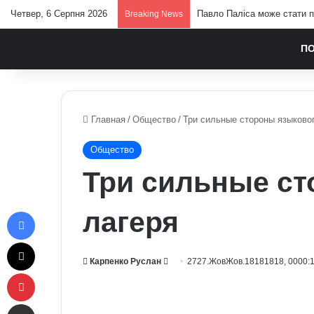
Четвер, 6 Серпня 2026
Павло Паліса може стати п
Breaking News
П
Главная
/
Общество
/
Три сильные стороны языково
Общество
Три сильные ст
Facebook
лагеря
X
Send
Карпенко Руслан
2727.ЖовЖов.18181818, 0000:
Pinterest
an
email
Отправить e-mail