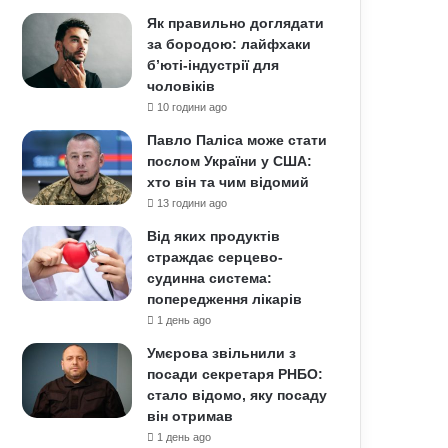
Як правильно доглядати
за бородою: лайфхаки
б’юті-індустрії для
чоловіків
10 години ago
Павло Паліса може стати
послом України у США:
хто він та чим відомий
13 години ago
Від яких продуктів
страждає серцево-
судинна система:
попередження лікарів
1 день ago
Умєрова звільнили з
посади секретаря РНБО:
стало відомо, яку посаду
він отримав
1 день ago