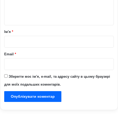
н
т
а
р
Ім'я
*
*
Email
*
Зберегти моє ім'я, e-mail, та адресу сайту в цьому браузері
для моїх подальших коментарів.