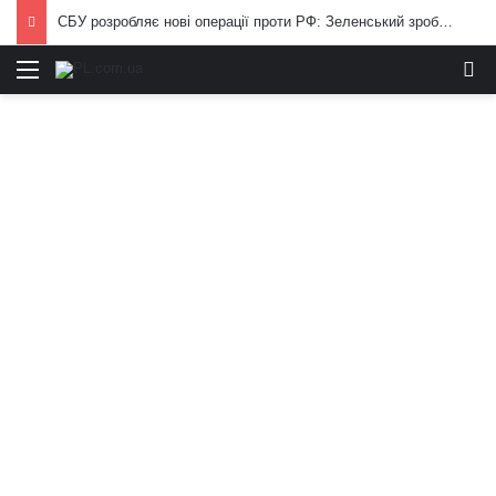
СБУ розробляє нові операції проти РФ: Зеленський зробив важливу заяву
Меню
И