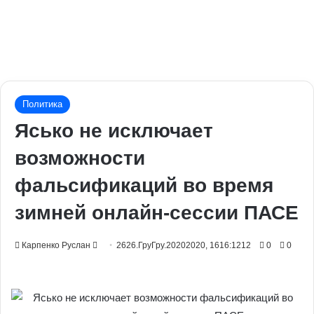
Политика
Ясько не исключает
возможности
фальсификаций во время
зимней онлайн-сессии ПАСЕ
Send
Карпенко Руслан
2626.ГруГру.20202020, 1616:1212
0
0
an
email