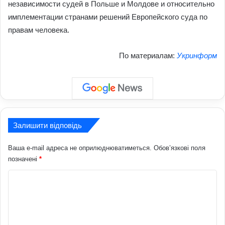
независимости судей в Польше и Молдове и относительно
имплементации странами решений Европейского суда по
правам человека.
По материалам:
Укринформ
Залишити відповідь
Ваша e-mail адреса не оприлюднюватиметься.
Обов’язкові поля
позначені
*
К
о
м
е