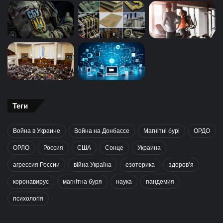
Теги
Война в Украине
Война на Донбассе
Магнітні бурі
ОРДО
ОРЛО
Россия
США
Сонце
Украина
агрессия России
війна Україна
езотерика
здоров’я
коронавирус
магнітна буря
наука
пандемия
психологія