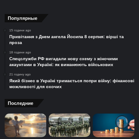
Популярные
15 години ago
Привітання з Днем ангела Йосипа 8 серпня: вірші та
проза
18 години ago
Спецслужби РФ вигадали нову схему з жіночими
акаунтами в Україні: як виманюють військових
21 годину ago
Який бізнес в Україні тримається попри війну: фінансові
можливості для охочих
Последние