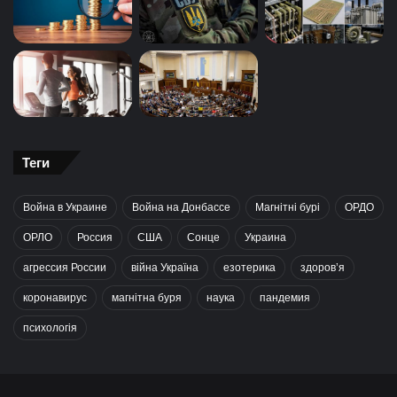
Теги
Война в Украине
Война на Донбассе
Магнітні бурі
ОРДО
ОРЛО
Россия
США
Сонце
Украина
агрессия России
війна Україна
езотерика
здоров’я
коронавирус
магнітна буря
наука
пандемия
психологія