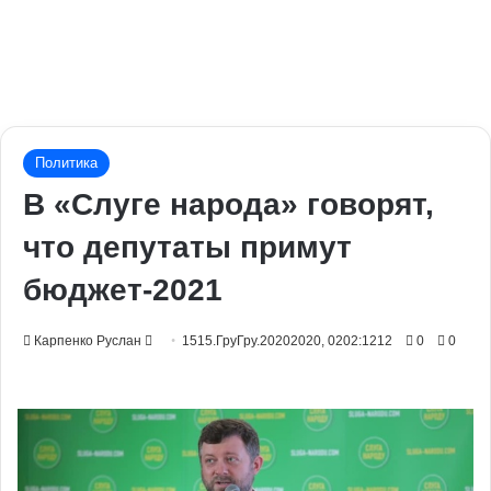
Политика
В «Слуге народа» говорят,
что депутаты примут
бюджет-2021
Send
Карпенко Руслан
1515.ГруГру.20202020, 0202:1212
0
0
an
email