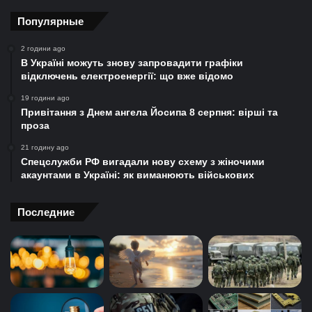
Популярные
2 години ago
В Україні можуть знову запровадити графіки
відключень електроенергії: що вже відомо
19 години ago
Привітання з Днем ангела Йосипа 8 серпня: вірші та
проза
21 годину ago
Спецслужби РФ вигадали нову схему з жіночими
акаунтами в Україні: як виманюють військових
Последние