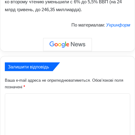
ко второму чтению уменьшили с 6% до 5,5% ВВП (на 24
млрд гривень, до 246,35 миллиарда).
По материалам:
Укринформ
Залишити відповідь
Ваша e-mail адреса не оприлюднюватиметься.
Обов’язкові поля
позначені
*
К
о
м
е
н