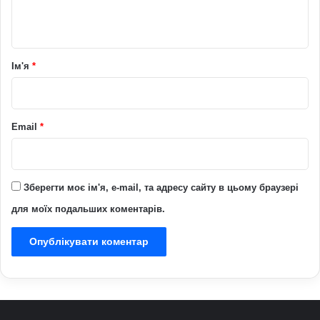
т
а
р
Ім'я
*
*
Email
*
Зберегти моє ім'я, e-mail, та адресу сайту в цьому браузері
для моїх подальших коментарів.