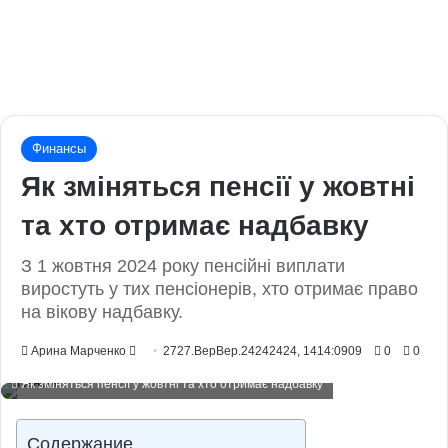
Финансы
Як зміняться пенсії у жовтні
та хто отримає надбавку
З 1 жовтня 2024 року пенсійні виплати
виростуть у тих пенсіонерів, хто отримає право
на вікову надбавку.
Send
Арина Марченко
2727.ВерВер.24242424, 1414:0909
0
0
an
Як зміняться пенсії у жовтні та хто отримає надбавку
email
Содержание