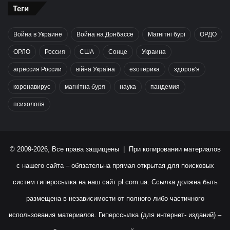
Теги
Война в Украине
Война на Донбассе
Магнітні бурі
ОРДО
ОРЛО
Россия
США
Сонце
Украина
агрессия России
війна Україна
езотерика
здоров’я
коронавирус
магнітна буря
наука
пандемия
психологія
© 2009-2026, Все права защищены | При копировании материалов
с нашего сайта – обязательна прямая открытая для поисковых
систем гиперссылка на наш сайт
pl.com.ua
. Ссылка должна быть
размещена в независимости от полного либо частичного
использования материалов. Гиперссылка (для интернет- изданий) –