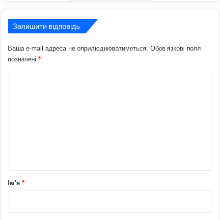
Залишити відповідь
Ваша e-mail адреса не оприлюднюватиметься.
Обов’язкові поля
позначені
*
К
о
м
е
н
т
а
р
Ім'я
*
*