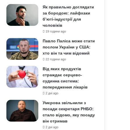
Як правильно доглядати
за бородою: лайфхаки
б’юті-індустрії для
чоловіків
19 години ago
Павло Паліса може стати
послом України у США:
хто він та чим відомий
22 години ago
Від яких продуктів
страждає серцево-
судинна система:
попередження лікарів
2 дні ago
Умєрова звільнили з
посади секретаря РНБО:
стало відомо, яку посаду
він отримав
2 дні ago