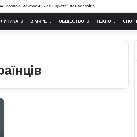
а бородою: лайфхаки б’юті-індустрії для чоловіків
ОЛИТИКА
В МИРЕ
ОБЩЕСТВО
ТЕХНО
СПОР
країнців