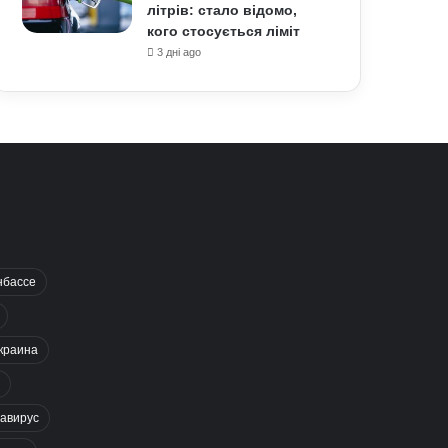
літрів: стало відомо,
кого стосується ліміт
3 дні ago
нбассе
краина
авирус