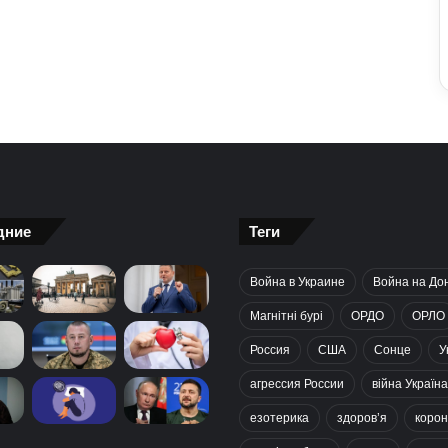
дние
Теги
Война в Украине
Война на До
Магнітні бурі
ОРДО
ОРЛО
Россия
США
Сонце
У
агрессия России
війна Україна
езотерика
здоров’я
корон