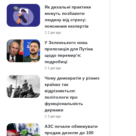
Як дихальні практики
можуть позбавити
людину від стресу:
пояснення експертів
2 дні ago
У Зеленського нова
пропозиція для Путіна
щодо перемир’я:
подробиці
2 дні ago
Чому демократія у різних
країнах так
відрізняється:
політологи про
функціональність
держави
3 дні ago
АЗС почали обмежувати
продаж дизелю до 100