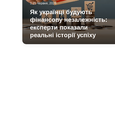
показали
25 Червня, 2026
реальні
Як українці будують
історії
успіху
фінансову незалежність:
експерти показали
реальні історії успіху