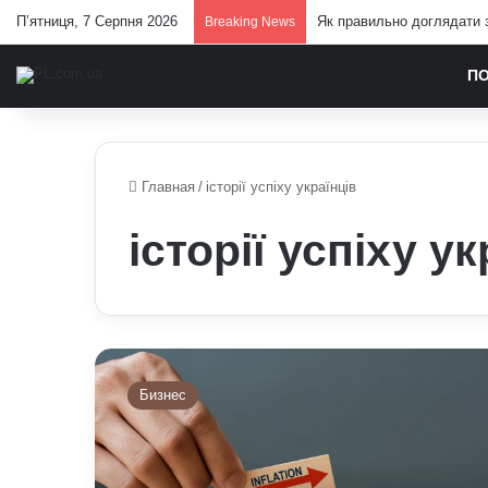
П’ятниця, 7 Серпня 2026
Як правильно доглядати з
Breaking News
П
Главная
/
історії успіху українців
історії успіху у
Як
українці
Бизнес
будують
фінансову
незалежність:
експерти