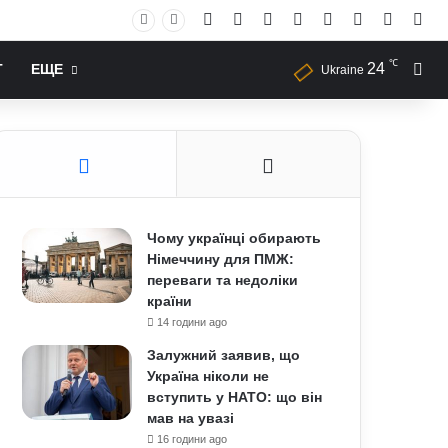
Facebook
X
YouTube
Instagram
RSS
Log In
Случай
Sid
℃
24
Иск
Т
ЕЩЕ
Ukraine
Чому українці обирають
Німеччину для ПМЖ:
переваги та недоліки
країни
14 години ago
Залужний заявив, що
Україна ніколи не
вступить у НАТО: що він
мав на увазі
16 години ago