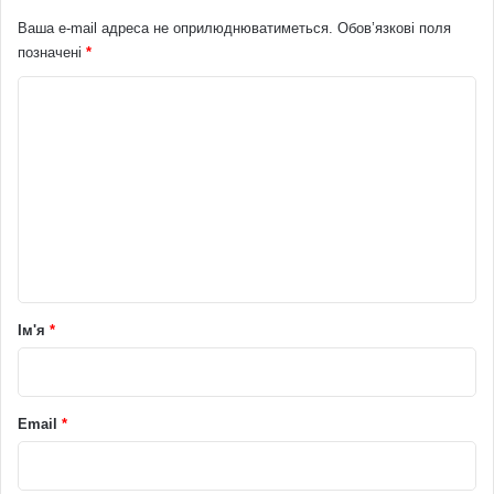
Ваша e-mail адреса не оприлюднюватиметься.
Обов’язкові поля
позначені
*
К
о
м
е
н
т
а
р
Ім'я
*
*
Email
*