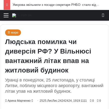
Умєрова звільнили з посади секретаря РНБО: стало відомо, яку посаду він отримав
Меню
И
В мире
Людська помилка чи
диверсія РФ? У Вільнюсі
вантажний літак впав на
житловий будинок
Уранці в понеділок, 25 листопада, у столиці
Литви, поблизу місцевого аеропорту, вантажний
літак упав на житловий будинок.
Send
Арина Марченко
2525.ЛисЛис.24242424, 1919:1111
0
0
an