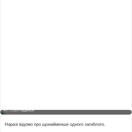
email
Людська помилка чи диверсія РФ? У Вільнюсі вантажний літак впав на
житловий будинок
Наразі відомо про щонайменше одного загиблого.