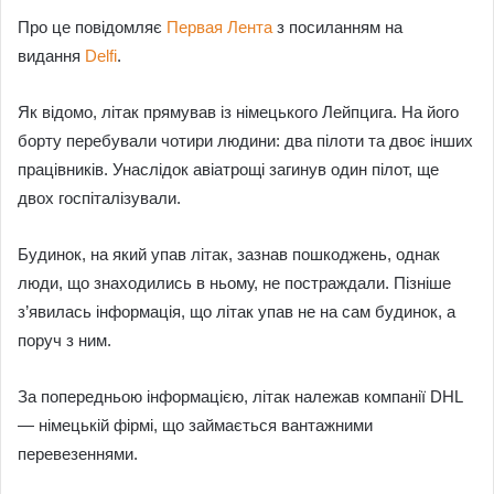
Про це повідомляє
Первая Лента
з посиланням на
видання
Delfi
.
Як відомо, літак прямував із німецького Лейпцига. На його
борту перебували чотири людини: два пілоти та двоє інших
працівників. Унаслідок авіатрощі загинув один пілот, ще
двох госпіталізували.
Будинок, на який упав літак, зазнав пошкоджень, однак
люди, що знаходились в ньому, не постраждали. Пізніше
з’явилась інформація, що літак упав не на сам будинок, а
поруч з ним.
За попередньою інформацією, літак належав компанії DHL
— німецькій фірмі, що займається вантажними
перевезеннями.