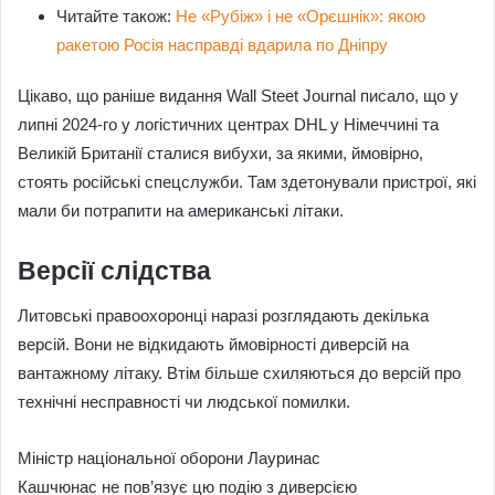
Читайте також:
Не «Рубіж» і не «Орєшнік»: якою
ракетою Росія насправді вдарила по Дніпру
Цікаво, що раніше видання Wall Steet Journal писало, що у
липні 2024-го у логістичних центрах DHL у Німеччині та
Великій Британії сталися вибухи, за якими, ймовірно,
стоять російські спецслужби. Там здетонували пристрої, які
мали би потрапити на американські літаки.
Версії слідства
Литовські правоохоронці наразі розглядають декілька
версій. Вони не відкидають ймовірності диверсій на
вантажному літаку. Втім більше схиляються до версій про
технічні несправності чи людської помилки.
Міністр національної оборони Лауринас
Кашчюнас не пов’язує цю подію з диверсією