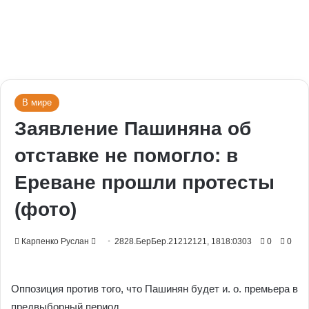
В мире
Заявление Пашиняна об
отставке не помогло: в
Ереване прошли протесты
(фото)
Send
Карпенко Руслан
2828.БерБер.21212121, 1818:0303
0
0
an
email
Оппозиция против того, что Пашинян будет и. о. премьера в
предвыборный период