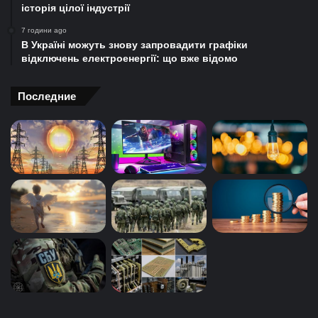
історія цілої індустрії
7 години ago
В Україні можуть знову запровадити графіки
відключень електроенергії: що вже відомо
Последние