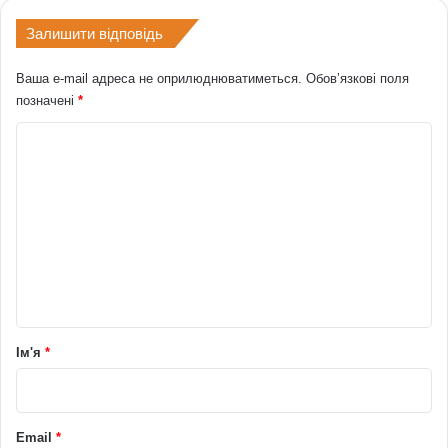
Залишити відповідь
Ваша e-mail адреса не оприлюднюватиметься.
Обов’язкові поля
позначені
*
К
о
м
е
н
т
а
р
Ім'я
*
*
Email
*