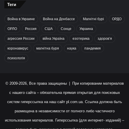
Теги
Война в Украине
Война на Донбассе
Магнітні бурі
ОРДО
ОРЛО
Россия
США
Сонце
Украина
агрессия России
війна Україна
езотерика
здоров’я
коронавирус
магнітна буря
наука
пандемия
психологія
© 2009-2026, Все права защищены | При копировании материалов
с нашего сайта – обязательна прямая открытая для поисковых
систем гиперссылка на наш сайт
pl.com.ua
. Ссылка должна быть
размещена в независимости от полного либо частичного
использования материалов. Гиперссылка (для интернет- изданий) –