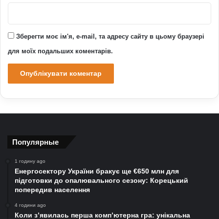
Зберегти моє ім'я, e-mail, та адресу сайту в цьому браузері
для моїх подальших коментарів.
Популярные
1 годину ago
Енергосектору України бракує ще €650 млн для
підготовки до опалювального сезону: Корецький
попередив населення
4 години ago
Коли з’явилась перша комп’ютерна гра: унікальна