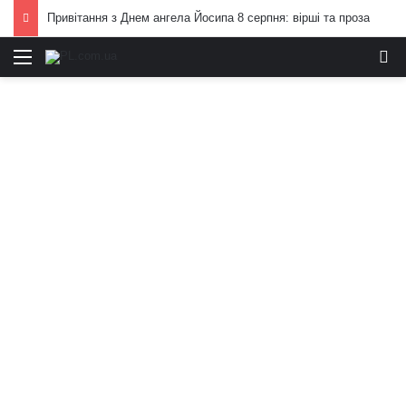
Привітання з Днем ангела Йосипа 8 серпня: вірші та проза
Меню
И