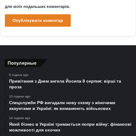
для моїх подальших коментарів.
Популярные
8 години ago
Привітання з Днем ангела Йосипа 8 серпня: вірші та
проза
10 години ago
Спецслужби РФ вигадали нову схему з жіночими
акаунтами в Україні: як виманюють військових
14 години ago
Який бізнес в Україні тримається попри війну: фінансові
можливості для охочих