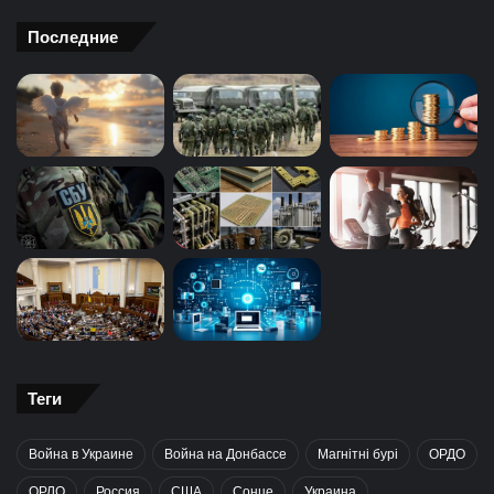
Последние
Теги
Война в Украине
Война на Донбассе
Магнітні бурі
ОРДО
ОРЛО
Россия
США
Сонце
Украина