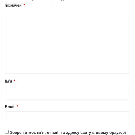
позначені
*
К
о
м
е
н
т
а
р
Ім'я
*
*
Email
*
Зберегти моє ім'я, e-mail, та адресу сайту в цьому браузері