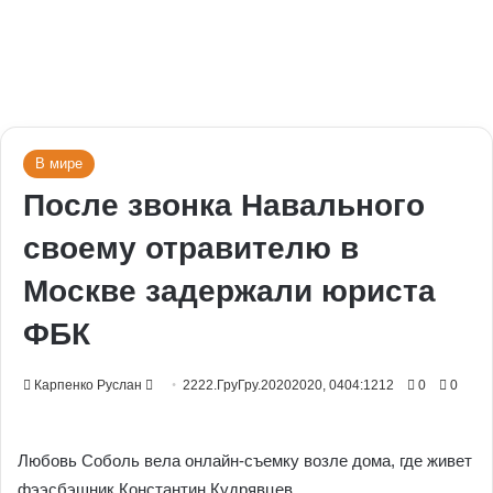
В мире
После звонка Навального
своему отравителю в
Москве задержали юриста
ФБК
Send
Карпенко Руслан
2222.ГруГру.20202020, 0404:1212
0
0
an
email
Любовь Соболь вела онлайн-съемку возле дома, где живет
фээсбэшник Константин Кудрявцев