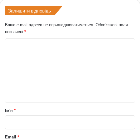
Залишити відповідь
Ваша e-mail адреса не оприлюднюватиметься.
Обов’язкові поля
позначені
*
К
о
м
е
н
т
а
р
Ім'я
*
*
Email
*