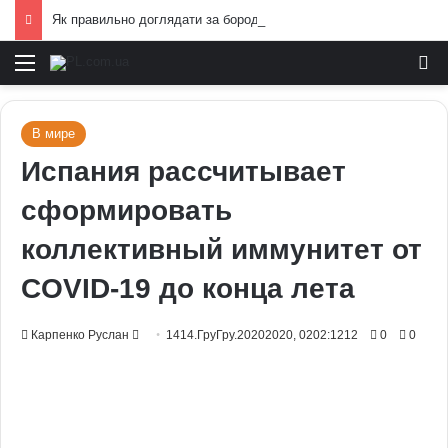
Як правильно доглядати за бородою: лайфхаки б’юті-індустрії для чоловіків
Меню
И
В мире
Испания рассчитывает
сформировать
коллективный иммунитет от
COVID-19 до конца лета
Send
Карпенко Руслан
1414.ГруГру.20202020, 0202:1212
0
0
an
email