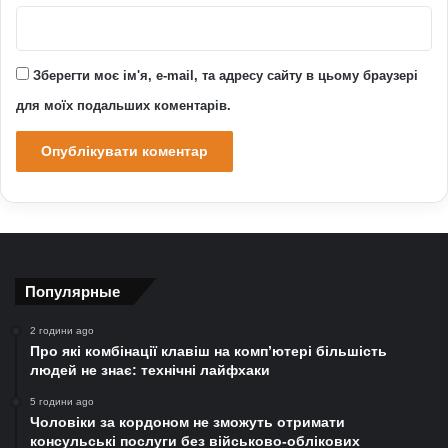
Зберегти моє ім'я, e-mail, та адресу сайту в цьому браузері
для моїх подальших коментарів.
Популярные
2 години ago
Про які комбінації клавіш на комп’ютері більшість
людей не знає: технічні лайфхаки
5 години ago
Чоловіки за кордоном не зможуть отримати
консульські послуги без військово-облікових