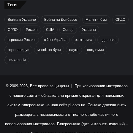
Теги
Война в Украине
Война на Донбассе
Магнітні бурі
ОРДО
ОРЛО
Россия
США
Сонце
Украина
агрессия России
війна Україна
езотерика
здоров’я
коронавирус
магнітна буря
наука
пандемия
психологія
© 2009-2026, Все права защищены | При копировании материалов
с нашего сайта – обязательна прямая открытая для поисковых
систем гиперссылка на наш сайт
pl.com.ua
. Ссылка должна быть
размещена в независимости от полного либо частичного
использования материалов. Гиперссылка (для интернет- изданий) –