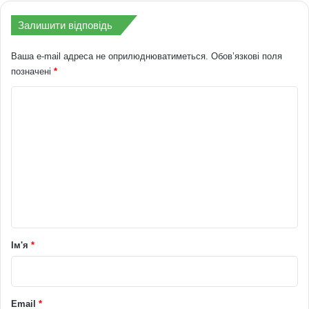
Залишити відповідь
Ваша e-mail адреса не оприлюднюватиметься.
Обов’язкові поля
позначені
*
К
о
м
е
н
т
а
р
Ім'я
*
*
Email
*