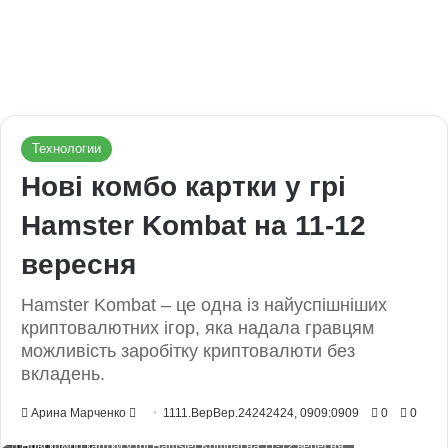
Технологии
Нові комбо картки у грі
Hamster Kombat на 11-12
вересня
Hamster Kombat – це одна із найуспішніших
криптовалютних ігор, яка надала гравцям
можливість заробітку криптовалюти без
вкладень.
Send
Арина Марченко
1111.ВерВер.24242424, 0909:0909
0
0
an
Нові комбо картки у грі Hamster Kombat на 11-12 вересня