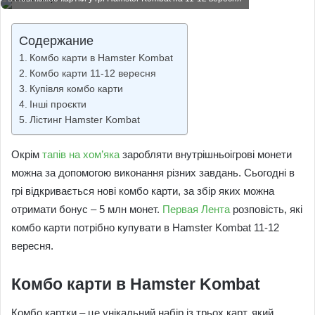
email
Содержание
Комбо карти в Hamster Kombat
Комбо карти 11-12 вересня
Купівля комбо карти
Інші проєкти
Лістинг Hamster Kombat
Окрім
тапів на хом’яка
заробляти внутрішньоігрові монети
можна за допомогою виконання різних завдань. Сьогодні в
грі відкривається нові комбо карти, за збір яких можна
отримати бонус – 5 млн монет.
Первая Лента
розповість, які
комбо карти потрібно купувати в Hamster Kombat 11-12
вересня.
Комбо карти в Hamster Kombat
Комбо картки – це унікальний набір із трьох карт, який