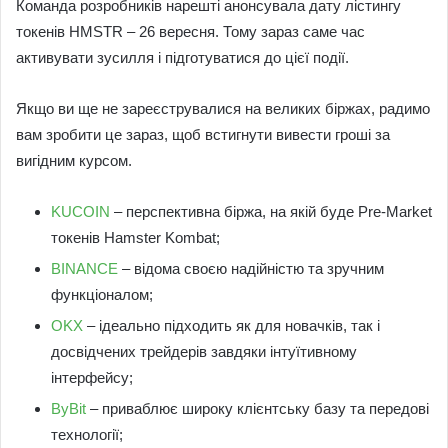
Команда розробників нарешті анонсувала дату лістингу
токенів HMSTR – 26 вересня. Тому зараз саме час
активувати зусилля і підготуватися до цієї події.
Якщо ви ще не зареєструвалися на великих біржах, радимо
вам зробити це зараз, щоб встигнути вивести гроші за
вигідним курсом.
KUCOIN
– перспективна біржа, на якій буде Pre-Market
токенів Hamster Kombat;
BINANCE
– відома своєю надійністю та зручним
функціоналом;
OKX
– ідеально підходить як для новачків, так і
досвідчених трейдерів завдяки інтуїтивному
інтерфейсу;
ByBit
– приваблює широку клієнтську базу та передові
технології;