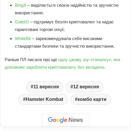
BingX
– виділяється своєю надійністю та зручністю
використання;
GateIO
– підтримує безліч криптовалют та надає
гарантовані торгові опції;
WhiteBit
– зарекомендувала себе високими
стандартами безпеки та зручністю використання.
Раніше ПЛ писала про ще
одну цікаву гру-«тапалку», яка
допоможе заробляти криптовалюту без вкладень.
11 вересня
12 вересня
Hamster Kombat
комбо карти