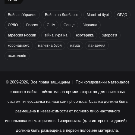
Война в Украине
Война на Донбассе
Магнітні бурі
ОРДО
ОРЛО
Россия
США
Сонце
Украина
агрессия России
війна Україна
езотерика
здоров’я
коронавирус
магнітна буря
наука
пандемия
психологія
© 2009-2026, Все права защищены | При копировании материалов
с нашего сайта – обязательна прямая открытая для поисковых
систем гиперссылка на наш сайт
pl.com.ua
. Ссылка должна быть
размещена в независимости от полного либо частичного
использования материалов. Гиперссылка (для интернет- изданий) –
должна быть размещена в первой половине материала.