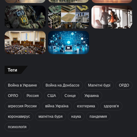
Теги
Война в Украине
Война на Донбассе
Магнітні бурі
ОРДО
ОРЛО
Россия
США
Сонце
Украина
агрессия России
війна Україна
езотерика
здоров’я
коронавирус
магнітна буря
наука
пандемия
психологія