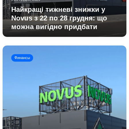
Найкращі тижневі знижки у
Novus з 22 по 28 грудня: що
можна вигідно придбати
Найкращі
тижневі
Финансы
знижки
у
Novus
з
16
по
21
грудня:
що
можна
вигідно
придбати