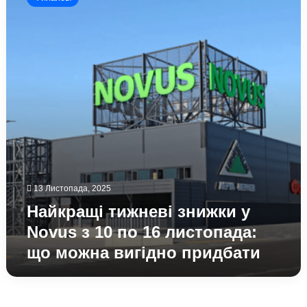
знижки
у
Novus
з
10
по
16
листопада:
що
можна
вигідно
придбати
13 Листопада, 2025
Найкращі тижневі знижки у
Novus з 10 по 16 листопада:
що можна вигідно придбати