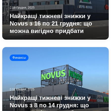
18 Грудня, 2025
Найкращі тижневі знижки у
Novus з 16 по 21 грудня: що
можна вигідно придбати
Найкращі
тижневі
Финансы
знижки
у
Novus
з
8
по
11 Грудня, 2025
14
грудня:
Найкращі тижневі знижки у
що
Novus з 8 по 14 грудня: що
можна