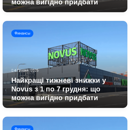
можна вигідно придбати
вигідно
придбати
Найкращі
тижневі
Финансы
знижки
у
Novus
з
1
по
4 Грудня, 2025
7
грудня:
Найкращі тижневі знижки у
що
Novus з 1 по 7 грудня: що
можна
можна вигідно придбати
вигідно
придбати
Найкращі
тижневі
Финансы