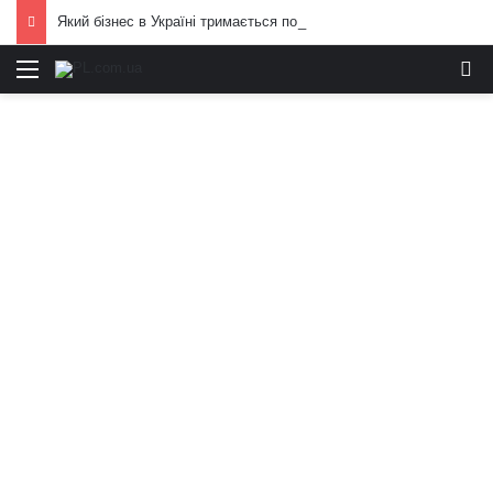
Який бізнес в Україні тримається попри війну: фінансові можливості для охочих
Меню
И