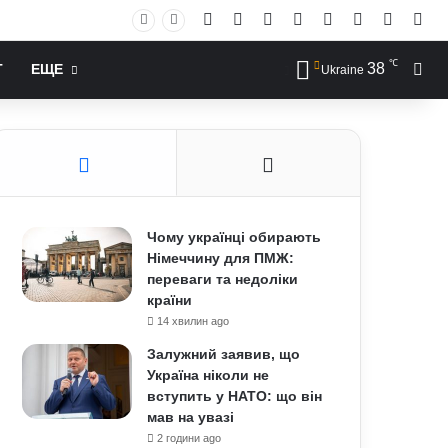
Facebook
X
YouTube
Instagram
RSS
Log In
Случай
Sid
℃
38
Иск
Т
ЕЩЕ
Ukraine
Чому українці обирають
Німеччину для ПМЖ:
переваги та недоліки
країни
14 хвилин ago
Залужний заявив, що
Україна ніколи не
вступить у НАТО: що він
мав на увазі
2 години ago