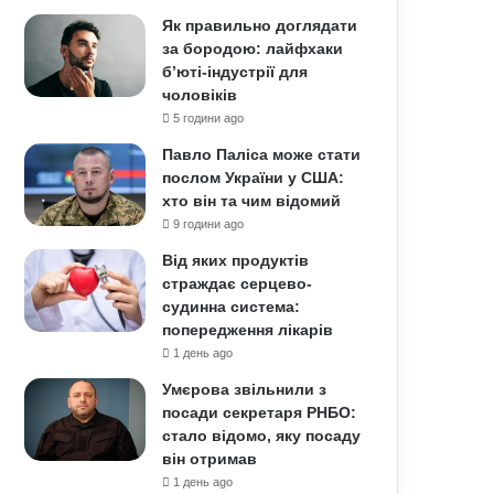
Як правильно доглядати
за бородою: лайфхаки
б’юті-індустрії для
чоловіків
5 години ago
Павло Паліса може стати
послом України у США:
хто він та чим відомий
9 години ago
Від яких продуктів
страждає серцево-
судинна система:
попередження лікарів
1 день ago
Умєрова звільнили з
посади секретаря РНБО:
стало відомо, яку посаду
він отримав
1 день ago