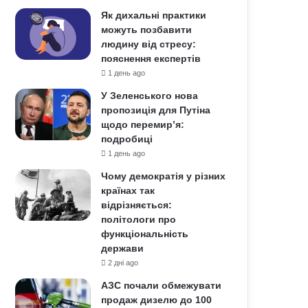
Як дихальні практики
можуть позбавити
людину від стресу:
пояснення експертів
1 день ago
У Зеленського нова
пропозиція для Путіна
щодо перемир’я:
подробиці
1 день ago
Чому демократія у різних
країнах так
відрізняється:
політологи про
функціональність
держави
2 дні ago
АЗС почали обмежувати
продаж дизелю до 100