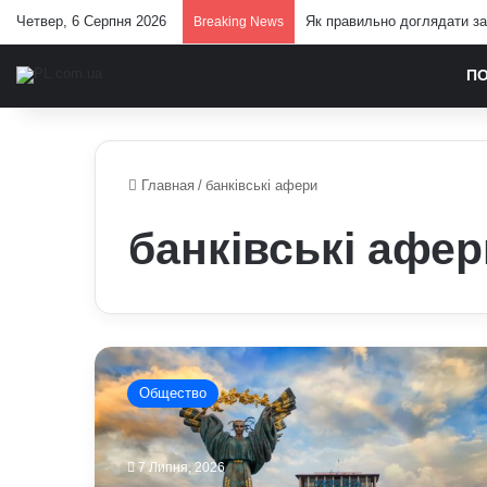
Четвер, 6 Серпня 2026
Як правильно доглядати за 
Breaking News
П
Главная
/
банківські афери
банківські афер
Чому
кримінальні
Общество
схеми
у
Києві
7 Липня, 2026
стають