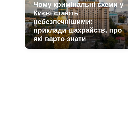
небезпечнішими:
Чому кримінальні схеми у
приклади
Києві стають
шахрайств,
про
небезпечнішими:
які
приклади шахрайств, про
варто
які варто знати
знати