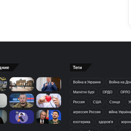
дние
Теги
Война в Украине
Война на До
Магнітні бурі
ОРДО
ОРЛО
Россия
США
Сонце
У
агрессия России
війна Україна
езотерика
здоров’я
корон