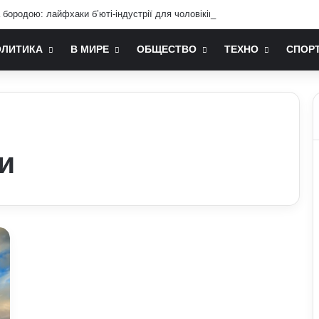
бородою: лайфхаки б’юті-індустрії для чоловіків
ОЛИТИКА
В МИРЕ
ОБЩЕСТВО
ТЕХНО
СПОР
и