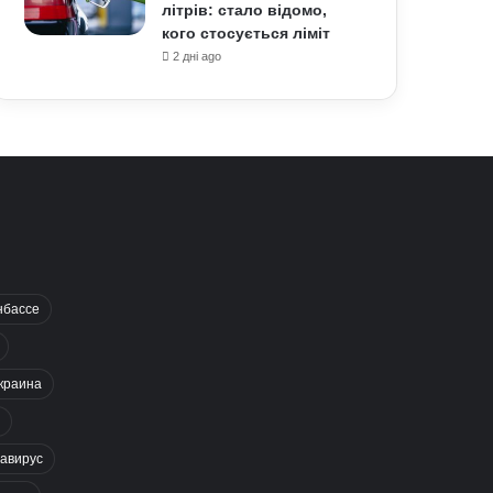
літрів: стало відомо,
кого стосується ліміт
2 дні ago
нбассе
краина
авирус