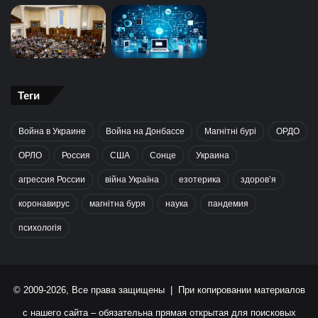
Теги
Война в Украине
Война на Донбассе
Магнітні бурі
ОРДО
ОРЛО
Россия
США
Сонце
Украина
агрессия России
війна Україна
езотерика
здоров’я
коронавирус
магнітна буря
наука
пандемия
психологія
© 2009-2026, Все права защищены | При копировании материалов
с нашего сайта – обязательна прямая открытая для поисковых