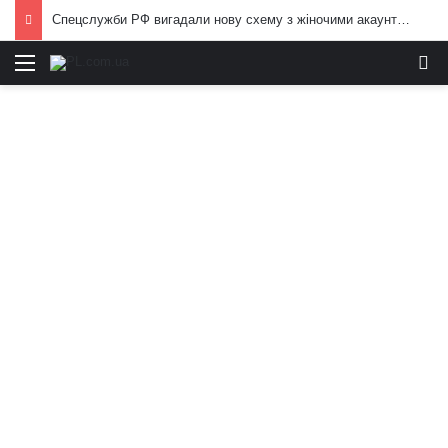
Спецслужби РФ вигадали нову схему з жіночими акаунтами в Україні: як виманюють військових
Меню
И