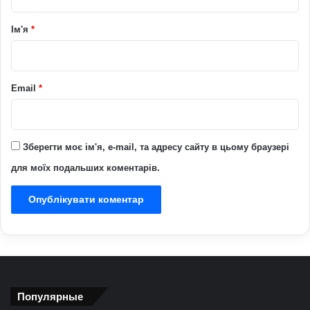
а
р
Ім'я
*
*
Email
*
Зберегти моє ім'я, e-mail, та адресу сайту в цьому браузері
для моїх подальших коментарів.
Популярные