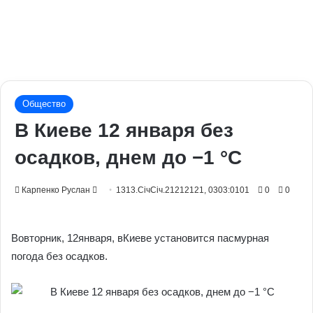
Общество
В Киеве 12 января без
осадков, днем до −1 °С
Send
Карпенко Руслан
1313.СічСіч.21212121, 0303:0101
0
0
an
email
Вовторник, 12января, вКиеве установится пасмурная
погода без осадков.