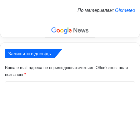
По материалам:
Gismeteo
Залишити відповідь
Ваша e-mail адреса не оприлюднюватиметься.
Обов’язкові поля
позначені
*
К
о
м
е
н
т