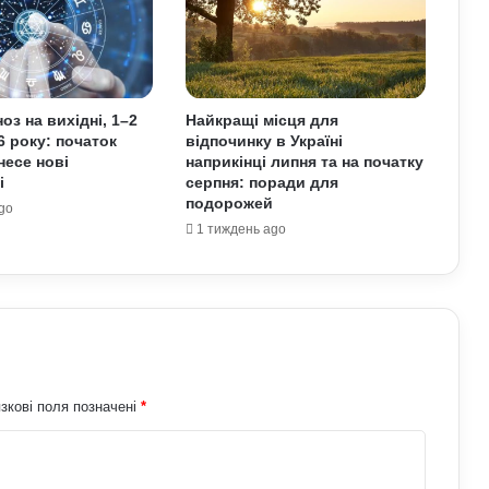
На Полтавщині через удар РФ стався
витік небезпечної хімічної речовини:
що вже відомо
оз на вихідні, 1–2
Найкращі місця для
6 року: початок
відпочинку в Україні
Як надмірне споживання солоного
несе нові
наприкінці липня та на початку
впливає на організм: приховані
і
серпня: поради для
ризики для здоров’я
подорожей
go
1 тиждень ago
Чому квартири в Україні стають
мішенню злочинців: схеми, про які
варто знати
У Верховній Раді готують зміни до
мобілізаційного законодавства: що
запропонували депутати
зкові поля позначені
*
Чоловіки за кордоном не зможуть
отримати консульські послуги без
військово-облікових документів