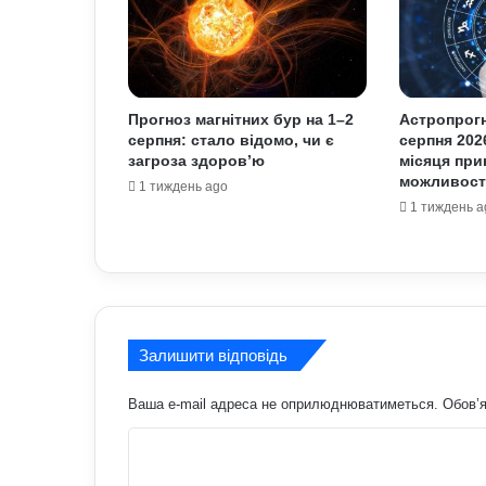
Прогноз магнітних бур на 1–2
Астропрогн
серпня: стало відомо, чи є
серпня 202
загроза здоров’ю
місяця при
можливост
1 тиждень ago
1 тиждень a
Залишити відповідь
Ваша e-mail адреса не оприлюднюватиметься.
Обов’я
К
о