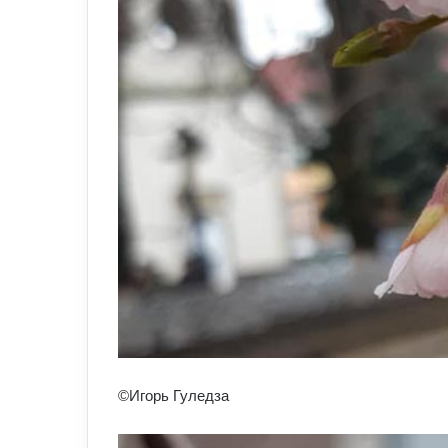
©Игорь Гуледза