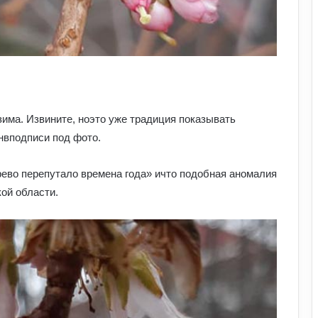
зима. Извините, ноэто уже традиция показывать
нвподписи под фото.
ево перепутало времена года» ичто подобная аномалия
ой области.