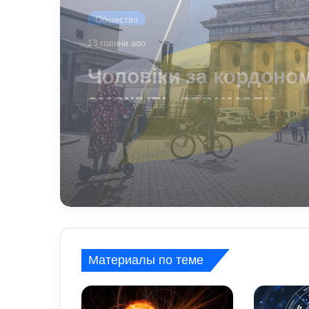
Общество
1 день ago
Чому українці обира
Німеччину для ПМЖ:
переваги та недоліки
Материалы по теме