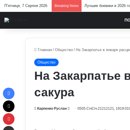
П’ятниця, 7 Серпня 2026
Лучшие боевики в 2026 г
Breaking News
П
Главная
/
Общество
/
На Закарпатье в январе расцв
Общество
На Закарпатье 
Facebook
сакура
X
Send
Карпенко Руслан
0505.СічСіч.21212121, 1919:01
Pinterest
an
email
Отправить e-mail