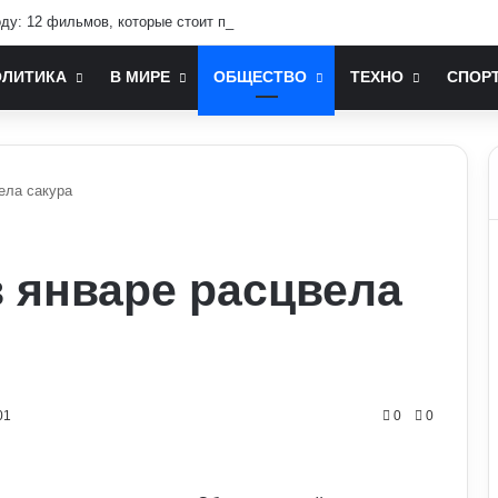
оду: 12 фильмов, которые стоит посмотреть
ОЛИТИКА
В МИРЕ
ОБЩЕСТВО
ТЕХНО
СПОР
ела сакура
в январе расцвела
01
0
0