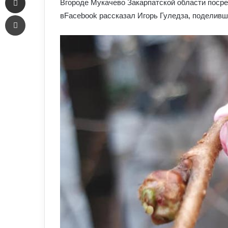
Вгороде Мукачево Закарпатской области посре
Печать
вFacebook рассказал Игорь Гуледза, поделивш