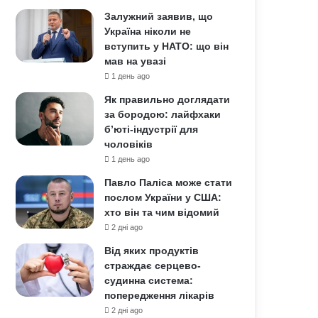
Залужний заявив, що
Україна ніколи не
вступить у НАТО: що він
мав на увазі
1 день ago
Як правильно доглядати
за бородою: лайфхаки
б’юті-індустрії для
чоловіків
1 день ago
Павло Паліса може стати
послом України у США:
хто він та чим відомий
2 дні ago
Від яких продуктів
страждає серцево-
судинна система:
попередження лікарів
2 дні ago