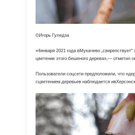
©Игорь Гуледза
«4января 2021 года вМукачево „свирепствует“ 
цветение этого бешеного дерева»,— отметил о
Пользователи соцсети предположили, что «дер
сцветением деревьев наблюдается ивХерсонск