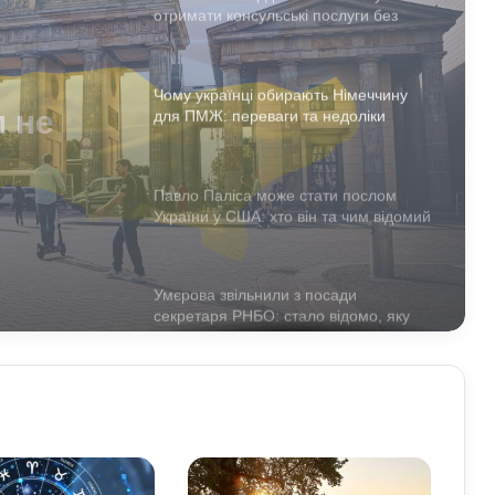
Чому українці обирають Німеччину
для ПМЖ: переваги та недоліки
країни
ють
Павло Паліса може стати послом
України у США: хто він та чим відомий
 країни
Умєрова звільнили з посади
секретаря РНБО: стало відомо, яку
посаду він отримав
АЗС почали обмежувати продаж
дизелю до 100 літрів: стало відомо,
кого стосується ліміт
У Польщі знову побили українців:
чому випадків агресії стає більше та
що про це говорять експерти