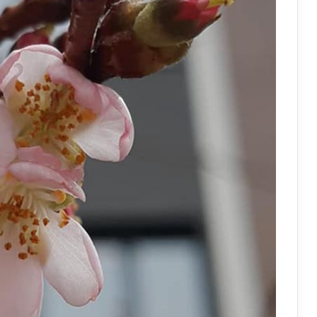
АЗС почали обмежувати продаж
дизелю до 100 літрів: стало відомо,
кого стосується ліміт
У Польщі знову побили українців:
чому випадків агресії стає більше та
що про це говорять експерти