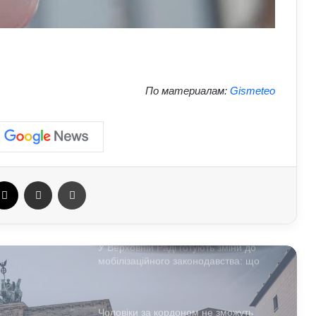
На Полтавщині через удар РФ стався
витік небезпечної хімічної речовини:
що вже відомо
Як надмірне споживання солоного
По материалам:
Gismeteo
впливає на організм: приховані
ризики для здоров’я
Чому квартири в Україні стають
мішенню злочинців: схеми, про які
варто знати
ebook
X
Отправить e-mail
Печать
У Верховній Раді готують зміни до
мобілізаційного законодавства: що
запропонували депутати
Чоловіки за кордоном не зможуть
отримати консульські послуги без
військово-облікових документів