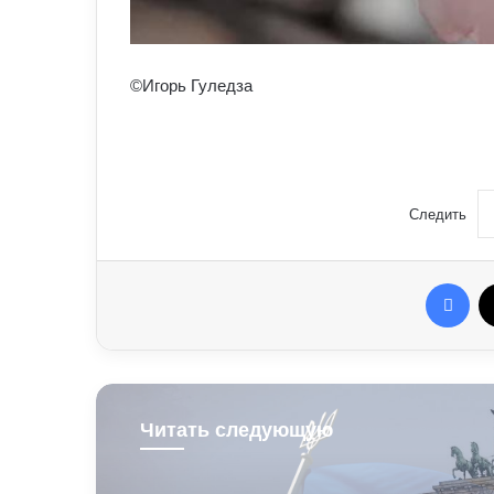
©Игорь Гуледза
Следить
Fac
Читать следующую