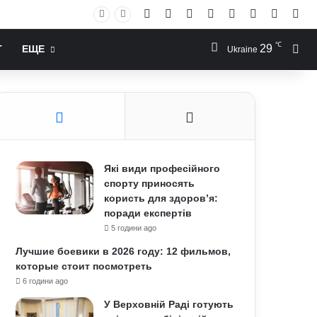
Facebook
X
YouTube
Instagram
RSS
Log In
Случай
Sid
℃
29
Иск
Т
ЕЩЕ
Ukraine
Які види професійного
спорту приносять
користь для здоров’я:
поради експертів
5 години ago
Лучшие боевики в 2026 году: 12 фильмов,
которые стоит посмотреть
6 години ago
У Верховній Раді готують