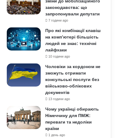
зміни до мобілізаційного
законодавства: що
запропонували депутати
7 години ago
Про які комбінації клавіш
на комп’ютері більшість
людей не знає: технічні
лайфхаки
10 години ago
Чоловіки за кордоном не
зможуть отримати
консульські послуги без
військово-облікових
документів
13 години ago
Чому українці обирають
Німеччину для ПМЖ:
переваги та недоліки
країни
1 день ago