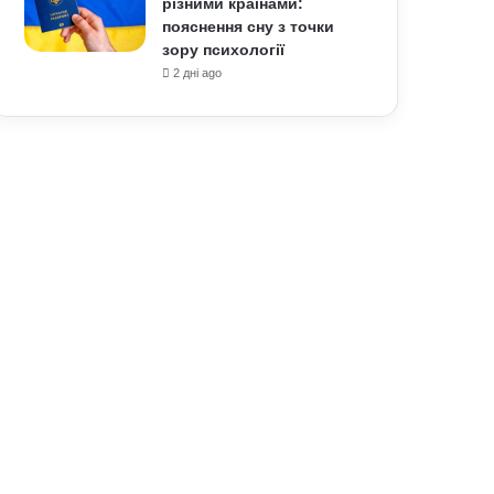
різними країнами:
пояснення сну з точки
зору психології
2 дні ago