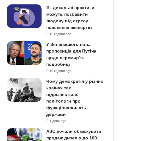
Як дихальні практики
можуть позбавити
людину від стресу:
пояснення експертів
16 години ago
У Зеленського нова
пропозиція для Путіна
щодо перемир’я:
подробиці
19 години ago
Чому демократія у різних
країнах так
відрізняється:
політологи про
функціональність
держави
1 день ago
АЗС почали обмежувати
продаж дизелю до 100