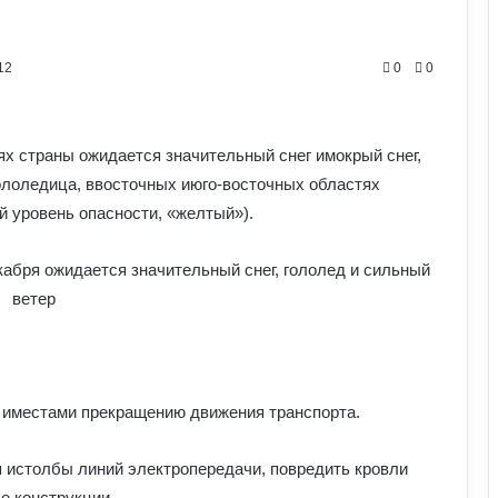
12
0
0
ях страны ожидается значительный снег имокрый снег,
гололедица, ввосточных июго-восточных областях
й уровень опасности, «желтый»).
Чому квартири в Україні стають
мішенню злочинців: схеми, про які
 иместами прекращению движения транспорта.
варто знати
 истолбы линий электропередачи, повредить кровли
Прогноз магнітних бур на 1–2 серпня:
е конструкции.