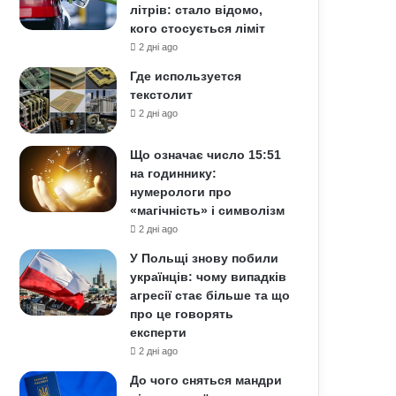
літрів: стало відомо,
кого стосується ліміт
2 дні ago
Где используется
текстолит
2 дні ago
Що означає число 15:51
на годиннику:
нумерологи про
«магічність» і символізм
2 дні ago
У Польщі знову побили
українців: чому випадків
агресії стає більше та що
про це говорять
експерти
2 дні ago
До чого сняться мандри