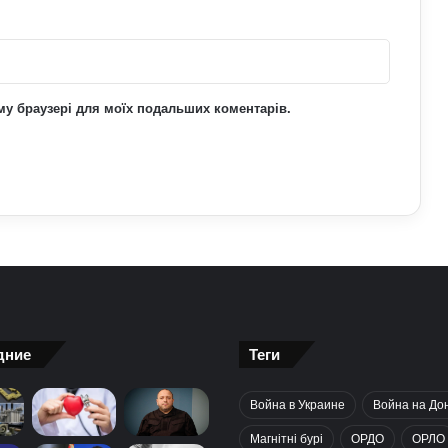
ьому браузері для моїх подальших коментарів.
дние
Теги
Война в Украине
Война на До
Магнітні бурі
ОРДО
ОРЛО