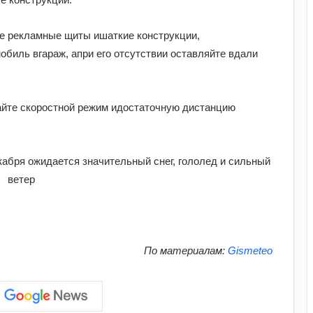
стало відомо, чи є загроза здоров’ю
те рекламные щиты ишаткие конструкции,
Астропрогноз на вихідні, 1–2 серпня
обиль вгараж, апри его отсутствии оставляйте вдали
2026 року: початок місяця принесе
нові можливості
айте скоростной режим идостаточную дистанцию
Найкращі місця для відпочинку в
Україні наприкінці липня та на
початку серпня: поради для
подорожей
Як кримінальні порушення можуть
проявлятися під час базової
військової підготовки: захист прав
людини в Україні
Умєрова звільнили з посади
По материалам:
Gismeteo
секретаря РНБО: стало відомо, яку
посаду він отримав
АЗС почали обмежувати продаж