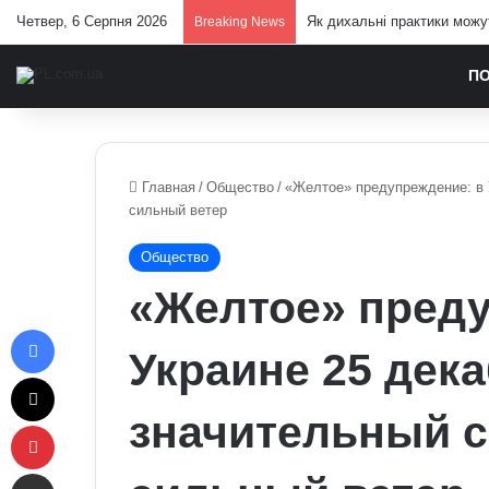
Четвер, 6 Серпня 2026
У Зеленського нова пропоз
Breaking News
П
Главная
/
Общество
/
«Желтое» предупреждение: в У
сильный ветер
Общество
«Желтое» преду
Facebook
Украине 25 дек
X
значительный сн
Pinterest
Отправить e-mail