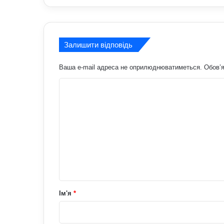
Залишити відповідь
Ваша e-mail адреса не оприлюднюватиметься.
Обов’я
К
о
м
е
н
т
а
р
Ім'я
*
*