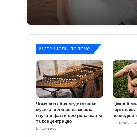
Материалы по теме
Чому спокійна медитативна
Цікаві й м
музика впливає на мозок:
картоплю: 
наукові факти про релаксацію
несподіван
та концентрацію
1 тиждень a
7 днів ago