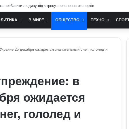
иція для Путіна щодо перемир’я: подробиці
ОЛИТИКА
В МИРЕ
ОБЩЕСТВО
ТЕХНО
СПОР
краине 25 декабря ожидается значительный снег, гололед и
преждение: в
абря ожидается
ег, гололед и