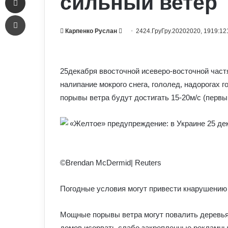
сильный ветер
Печать
Send
Карпенко Руслан
2424.ГруГру.20202020, 1919:12
an
email
25декабря ввосточной исеверо-восточной част
налипание мокрого снега, гололед, надорогах 
порывы ветра будут достигать 15-20м/с (первы
©Brendan McDermid| Reuters
Погодные условия могут привести кнарушению
Мощные порывы ветра могут повалить деревья
домов исорвать слабо закрепленные рекламны