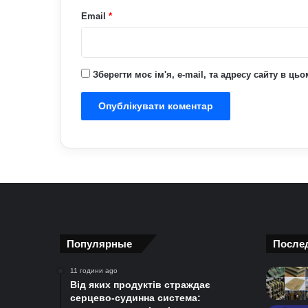
Email
*
Зберегти моє ім'я, e-mail, та адресу сайту в ц
Популярные
После
11 години ago
Від яких продуктів страждає
серцево-судинна система: