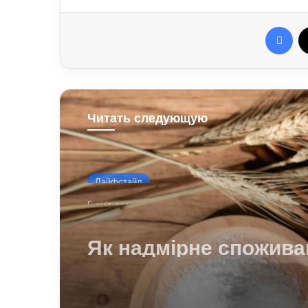
Fac
Читать следующую
Лайфстайл
5 днів ago
Як надмірне спожива
солоного впливає на
організм: приховані 
для здоров’я