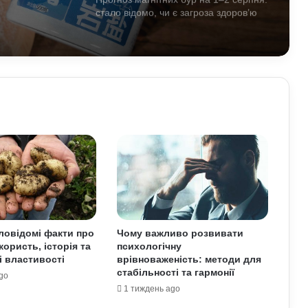
стало відомо, чи є загроза здоров’ю
Астропрогноз на вихідні, 1–2 серпня
2026 року: початок місяця принесе
нові можливості
Найкращі місця для відпочинку в
Україні наприкінці липня та на
початку серпня: поради для
подорожей
Як кримінальні порушення можуть
проявлятися під час базової
військової підготовки: захист прав
людини в Україні
аловідомі факти про
Чому важливо розвивати
користь, історія та
психологічну
Умєрова звільнили з посади
і властивості
врівноваженість: методи для
секретаря РНБО: стало відомо, яку
стабільності та гармонії
посаду він отримав
go
1 тиждень ago