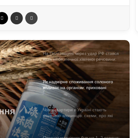
дизелю до 100 літрів: стало відомо,
кого стосується ліміт
ebook
X
Отправить e-mail
Печать
У Польщі знову побили українців:
чому випадків агресії стає більше та
що про це говорять експерти
На Полтавщині через удар РФ стався
витік небезпечної хімічної речовини:
що вже відомо
Як надмірне споживання солоного
впливає на організм: приховані
ризики для здоров’я
ння
Чому квартири в Україні стають
мішенню злочинців: схеми, про які
ризики
варто знати
Прогноз магнітних бур на 1–2 серпня: