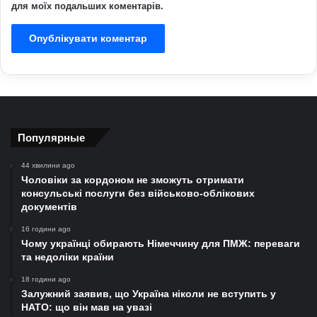
для моїх подальших коментарів.
Популярные
44 хвилини ago
Чоловіки за кордоном не зможуть отримати
консульські послуги без військово-облікових
документів
16 години ago
Чому українці обирають Німеччину для ПМЖ: переваги
та недоліки країни
18 години ago
Залужний заявив, що Україна ніколи не вступить у
НАТО: що він мав на увазі