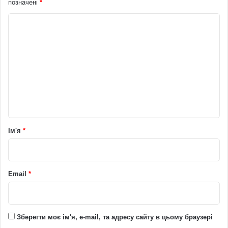
позначені
*
К
о
м
е
н
т
а
р
Ім'я
*
*
Email
*
Зберегти моє ім'я, e-mail, та адресу сайту в цьому браузері