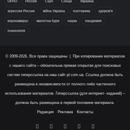
ОРЛО
Россия
США
Сонце
Украина
агрессия России
війна Україна
езотерика
здоров’я
коронавирус
магнітна буря
наука
пандемия
психологія
© 2009-2026, Все права защищены | При копировании материалов
с нашего сайта – обязательна прямая открытая для поисковых
систем гиперссылка на наш сайт
pl.com.ua
. Ссылка должна быть
размещена в независимости от полного либо частичного
использования материалов. Гиперссылка (для интернет- изданий) –
должна быть размещена в первой половине материала.
Редакция
Реклама
Контакты
Facebook
X
YouTube
Instagram
RSS