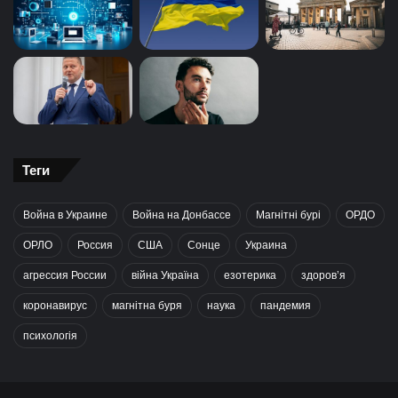
Теги
Война в Украине
Война на Донбассе
Магнітні бурі
ОРДО
ОРЛО
Россия
США
Сонце
Украина
агрессия России
війна Україна
езотерика
здоров’я
коронавирус
магнітна буря
наука
пандемия
психологія