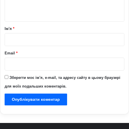
н
т
а
р
Ім'я
*
*
Email
*
Зберегти моє ім'я, e-mail, та адресу сайту в цьому браузері
для моїх подальших коментарів.