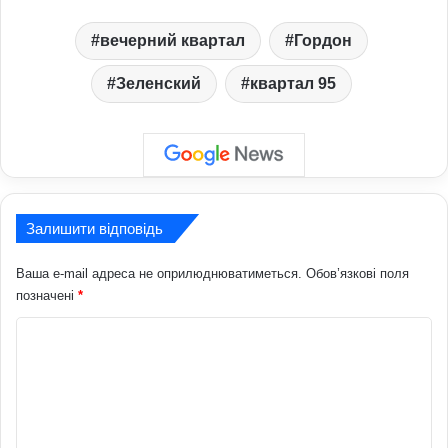
вечерний квартал
Гордон
Зеленский
квартал 95
Залишити відповідь
Ваша e-mail адреса не оприлюднюватиметься.
Обов’язкові поля
позначені
*
К
о
м
е