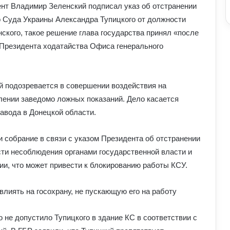
ент Владимир Зеленский подписал указ об отстранении
о Суда Украины Александра Тупицкого от должности
кого, такое решение глава государства принял «после
Президента ходатайства Офиса генерального
й подозревается в совершении воздействия на
влении заведомо ложных показаний. Дело касается
авода в Донецкой области.
 собрание в связи с указом Президента об отстранении
сти несоблюдения органами государственной власти и
и, что может привести к блокированию работы КСУ.
влиять на госохрану, не пускающую его на работу
 не допустило Тупицкого в здание КС в соответствии с
Умєрова звільнили з посади