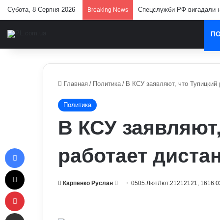
Субота, 8 Серпня 2026
Спецслужби РФ вигадали но
Breaking News
П
Главная
/
Политика
/
В КСУ заявляют, что Тупицкий
Политика
В КСУ заявляют,
Facebook
работает диста
X
Send
Карпенко Руслан
0505.ЛютЛют.21212121, 1616:0
Pinterest
an
email
Отправить e-mail