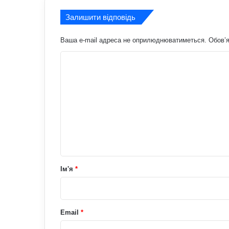
Залишити відповідь
Ваша e-mail адреса не оприлюднюватиметься.
Обов’я
К
о
м
е
н
т
а
р
Ім'я
*
*
Email
*