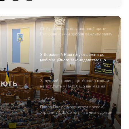
Спецслужби РФ вигадали нову схему
з жіночими акаунтами в Україні: як
виманюють військових
СБУ розробляє нові операції проти
РФ: Зеленський зробив важливу заяву
У Верховній Раді готують зміни до
мобілізаційного законодавства: що
запропонували депутати
ують
ного
Залужний заявив, що Україна ніколи
не вступить у НАТО: що він мав на
увазі
тати
Павло Паліса може стати послом
України у США: хто він та чим відомий