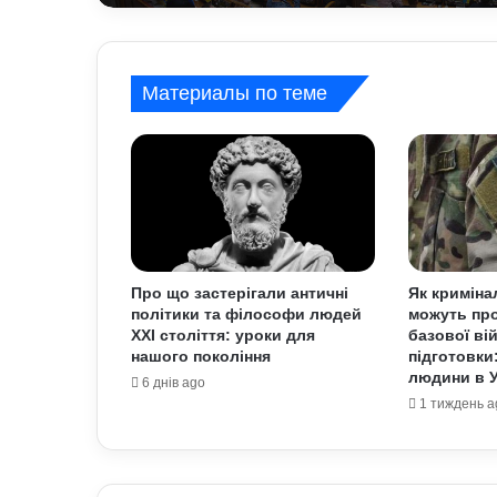
Материалы по теме
Про що застерігали античні
Як криміна
політики та філософи людей
можуть про
XXI століття: уроки для
базової ві
нашого покоління
підготовки
людини в У
6 днів ago
1 тиждень a