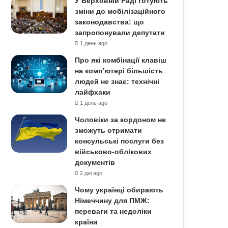
У Верховній Раді готують
зміни до мобілізаційного
законодавства: що
запропонували депутати
1 день ago
Про які комбінації клавіш
на комп’ютері більшість
людей не знає: технічні
лайфхаки
1 день ago
Чоловіки за кордоном не
зможуть отримати
консульські послуги без
військово-облікових
документів
2 дні ago
Чому українці обирають
Німеччину для ПМЖ:
переваги та недоліки
країни