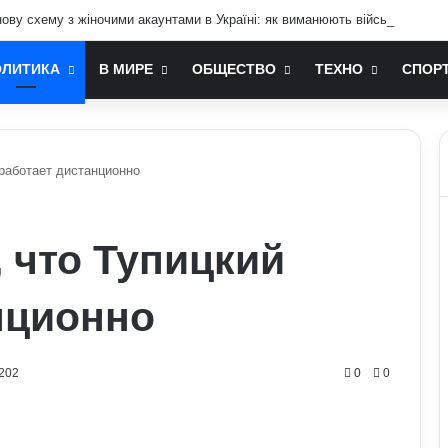
ву схему з жіночими акаунтами в Україні: як виманюють військових
ОЛИТИКА
В МИРЕ
ОБЩЕСТВО
ТЕХНО
СПОР
 работает дистанционно
 что Тупицкий
нционно
202
0
0