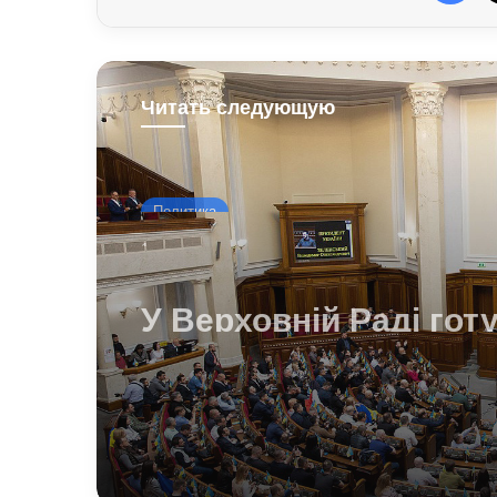
Читать следующую
Политика
1 день ago
У Верховній Раді гот
зміни до мобілізацій
законодавства: що
запропонували депу