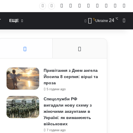
Facebook
X
YouTube
Instagram
RSS
Log In
Случай
Sid
℃
24
Иск
Т
ЕЩЕ
Ukraine
Привітання з Днем ангела
Йосипа 8 серпня: вірші та
проза
5 години ago
Спецслужби РФ
вигадали нову схему з
жіночими акаунтами в
Україні: як виманюють
військових
7 години ago