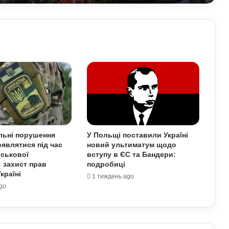
Умєрова звільнили з посади
секретаря РНБО: стало відомо, яку
посаду він отримав
У Зеленського нова пропозиція для
Путіна щодо перемир’я: подробиці
Чому демократія у різних країнах так
відрізняється: політологи про
функціональність держави
льні порушення
У Польщі поставили Україні
являтися під час
новий ультиматум щодо
Білорусь формує десантно-штурмову
йськової
вступу в ЄС та Бандери:
бригаду біля кордону з Україною: що
: захист прав
подробиці
доповів Ільюкевич
країні
1 тиждень ago
go
На Полтавщині через удар РФ стався
витік небезпечної хімічної речовини:
що вже відомо