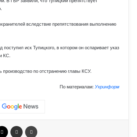
й. В ГБР заявили, что Тупицкий препятствует
секретаря РНБО: стало відомо, яку
.
посаду він отримав
охранителей вследствие препятствования выполнению
У Зеленського нова пропозиція для
Путіна щодо перемир’я: подробиці
д поступил иск Тупицкого, в котором он оспаривает указ
Чому демократія у різних країнах так
и КС.
відрізняється: політологи про
функціональність держави
 производство по отстранению главы КСУ.
Білорусь формує десантно-штурмову
По материалам:
Укринформ
бригаду біля кордону з Україною: що
доповів Ільюкевич
На Полтавщині через удар РФ стався
витік небезпечної хімічної речовини:
що вже відомо
ebook
X
Отправить e-mail
Печать