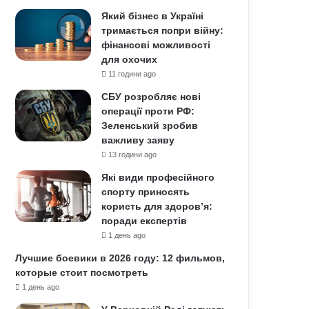
Який бізнес в Україні
тримається попри війну:
фінансові можливості
для охочих
11 години ago
СБУ розробляє нові
операції проти РФ:
Зеленський зробив
важливу заяву
13 години ago
Які види професійного
спорту приносять
користь для здоров’я:
поради експертів
1 день ago
Лучшие боевики в 2026 году: 12 фильмов,
которые стоит посмотреть
1 день ago