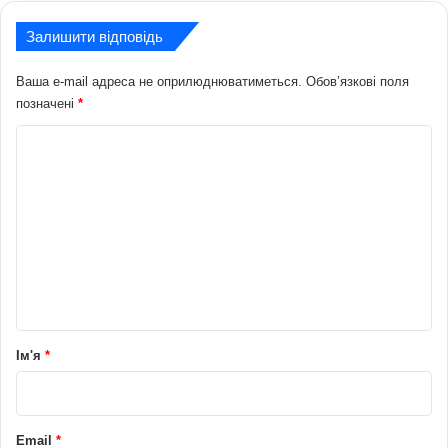
Залишити відповідь
Ваша e-mail адреса не оприлюднюватиметься.
Обов’язкові поля
позначені
*
К
о
м
е
н
т
а
р
Ім'я
*
*
Email
*