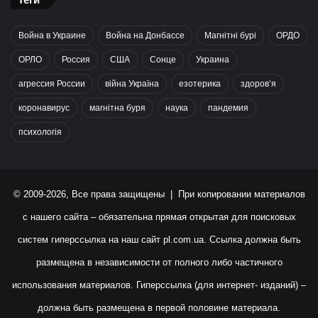
Война в Украине
Война на Донбассе
Магнітні бурі
ОРДО
ОРЛО
Россия
США
Сонце
Украина
агрессия России
війна Україна
езотерика
здоров’я
коронавирус
магнітна буря
наука
пандемия
психологія
© 2009-2026, Все права защищены | При копировании материалов
с нашего сайта – обязательна прямая открытая для поисковых
систем гиперссылка на наш сайт
pl.com.ua
. Ссылка должна быть
размещена в независимости от полного либо частичного
использования материалов. Гиперссылка (для интернет- изданий) –
должна быть размещена в первой половине материала.