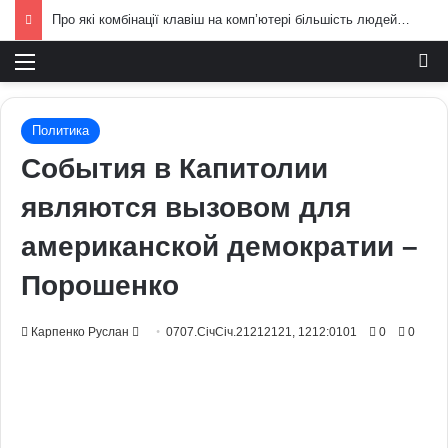
Про які комбінації клавіш на комп’ютері більшість людей не знає: технічні лайфхаки
Меню
И
Политика
События в Капитолии
являются вызовом для
американской демократии –
Порошенко
Send
Карпенко Руслан
0707.СічСіч.21212121, 1212:0101
0
0
an
email