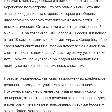
конфликт, чего на Донбассе и в помине нет. Что касается
Корейского полуострова – то это ближе к нам. Есть две
этнически одинаковых стороны, которые разобщены
идеологией по разлому тоталитаризм / демократия. За
демократическим Югом стояли и стоят цивилизованный
мир и ООН, за тоталитарным Севером – Россия. Юг вошел
в Топ-10 самых развитых экономик мира, а Север (подобно
своей вдохновительнице России) пугает всех Бомбой и за
счет этого как-то выживает. И разлому этому уже почти 70
лет… Может, нас и устроил бы подобный вариант, но и
время уже не то и не с нашим, пока, счастьем.
Поэтому международный опыт замороженных конфликтов
реального выхода из тупика Украине не показывает.
Похожую, в какой-то степени, ситуацию найти можно. Но
во-первых, окончательного решения это все равно не даст,
а во-вторых, из-за незаинтересованности той же России –
это не более, чем разговоры.