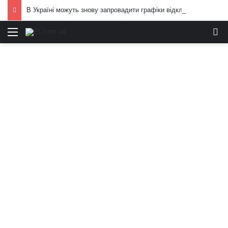
В Україні можуть знову запровадити графіки відключень електроенергії: що вже відомо
Меню
И