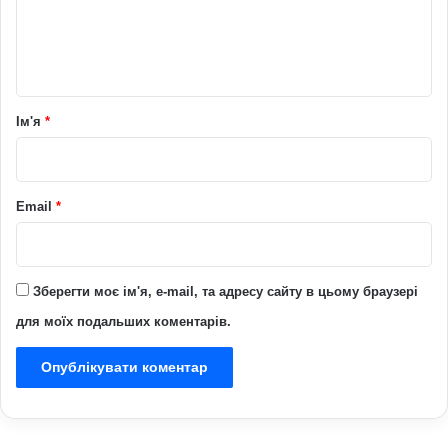
н
т
а
р
Ім'я
*
*
Email
*
Зберегти моє ім'я, e-mail, та адресу сайту в цьому браузері
для моїх подальших коментарів.