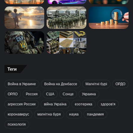
Теги
Война в Украине
Война на Донбассе
Магнітні бурі
ОРДО
ОРЛО
Россия
США
Сонце
Украина
агрессия России
війна Україна
езотерика
здоров’я
коронавирус
магнітна буря
наука
пандемия
психологія