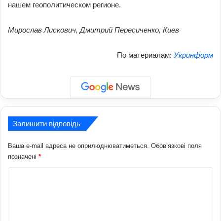
нашем геополитическом регионе.
Мирослав Лискович, Дмитрий Пересиченко,
Киев
По материалам:
Укринформ
Залишити відповідь
Ваша e-mail адреса не оприлюднюватиметься.
Обов’язкові поля
позначені
*
К
о
м
е