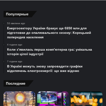
Популярные
53 хвилини ago
Енергосектору України бракує ще €650 млн для
підготовки до опалювального сезону: Корецький
попередив населення
4 години ago
Коли з’явилась перша комп’ютерна гра: унікальна
історія цілої індустрії
7 години ago
В Україні можуть знову запровадити графіки
відключень електроенергії: що вже відомо
Последние