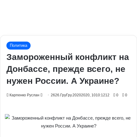
Политика
Замороженный конфликт на
Донбассе, прежде всего, не
нужен России. А Украине?
Send
Карпенко Руслан
2626.ГруГру.20202020, 1010:1212
0
0
an
email