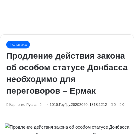
Политика
Продление действия закона
об особом статусе Донбасса
необходимо для
переговоров – Ермак
Send
Карпенко Руслан
1010.ГруГру.20202020, 1818:1212
0
0
an
email