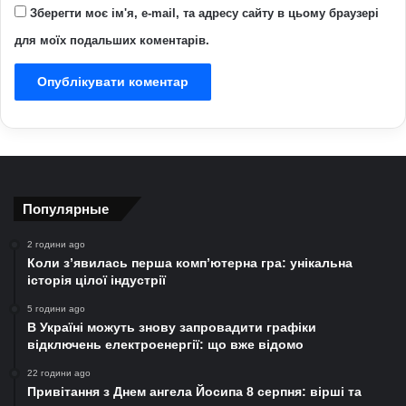
Зберегти моє ім'я, e-mail, та адресу сайту в цьому браузері
для моїх подальших коментарів.
Популярные
2 години ago
Коли з’явилась перша комп’ютерна гра: унікальна
історія цілої індустрії
5 години ago
В Україні можуть знову запровадити графіки
відключень електроенергії: що вже відомо
22 години ago
Привітання з Днем ангела Йосипа 8 серпня: вірші та