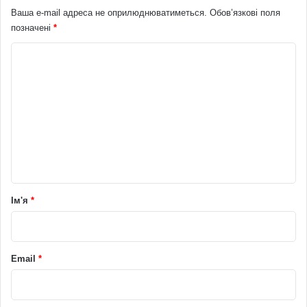
Ваша e-mail адреса не оприлюднюватиметься.
Обов’язкові поля
позначені
*
К
о
м
е
н
т
а
р
Ім'я
*
*
Email
*