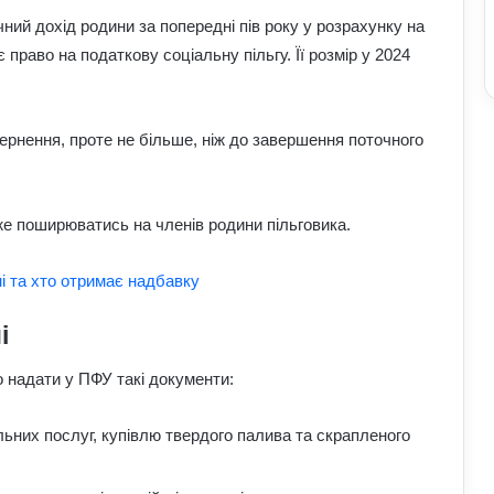
ний дохід родини за попередні пів року у розрахунку на
право на податкову соціальну пільгу. Її розмір у 2024
вернення, проте не більше, ніж до завершення поточного
же поширюватись на членів родини пільговика.
ні та хто отримає надбавку
і
о надати у ПФУ такі документи:
льних послуг, купівлю твердого палива та скрапленого