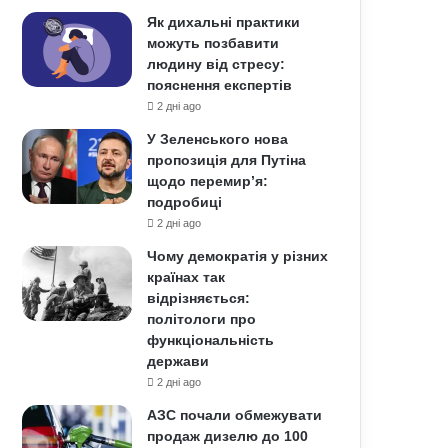
Як дихальні практики
можуть позбавити
людину від стресу:
пояснення експертів
2 дні ago
У Зеленського нова
пропозиція для Путіна
щодо перемир’я:
подробиці
2 дні ago
Чому демократія у різних
країнах так
відрізняється:
політологи про
функціональність
держави
2 дні ago
АЗС почали обмежувати
продаж дизелю до 100