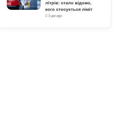
літрів: стало відомо,
кого стосується ліміт
3 дні ago