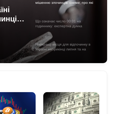
мішенню злочинців: схеми, про які
їні
варто знати
инців:
Що означає число 00:01 на
знати
годиннику: експертна думка
езотериків
Найкращі місця для відпочинку в
Україні наприкінці липня та на
початку серпня: поради для
подорожей
Як зберегти здоров’я хребта при
постійній роботі за комп’ютером:
прості вправи та профілактика
Які криптовалюти стали поганим
прикладом: історії провалів та втрат
інвесторів
Лубінець розкритикував примусову