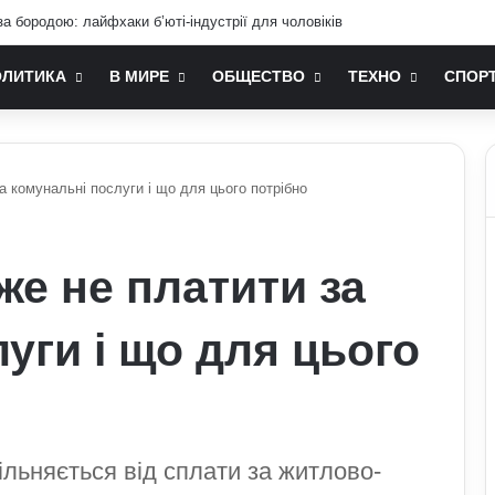
а бородою: лайфхаки б’юті-індустрії для чоловіків
ОЛИТИКА
В МИРЕ
ОБЩЕСТВО
ТЕХНО
СПОР
за комунальні послуги і що для цього потрібно
оже не платити за
уги і що для цього
вільняється від сплати за житлово-