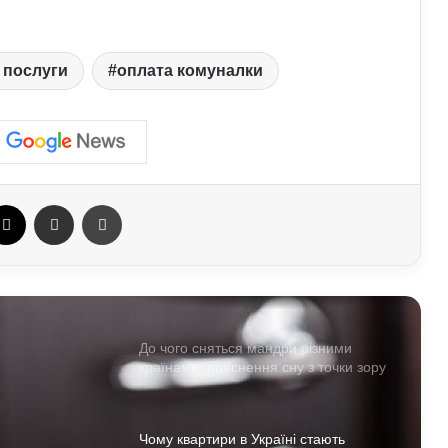
мобілізацію в Україні: до чого
призводять порушення під час роботи
ТЦК
 послуги
оплата комуналки
Що краще садити на городі
наприкінці липня: аграрії назвали
найефективніші культури
Як правильно доглядати за бородою:
лайфхаки б’юті-індустрії для чоловіків
ebook
X
Отправить e-mail
Печать
АЗС почали обмежувати продаж
дизелю до 100 літрів: стало відомо,
кого стосується ліміт
До чого сняться мандри різними
країнами: пояснення сну з точки зору
психології
Чому квартири в Україні стають