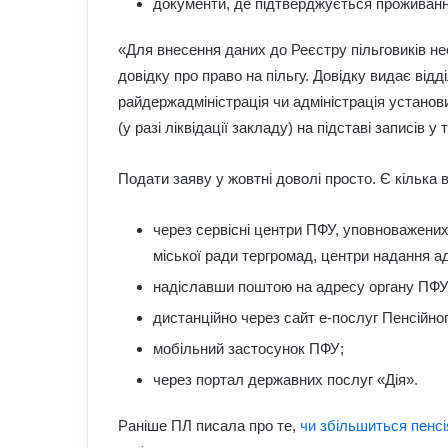
документи, де підтверджується проживання
«Для внесення даних до Реєстру пільговиків не
довідку про право на пільгу. Довідку видає відд
райдержадміністрація чи адміністрація устано
(у разі ліквідації закладу) на підставі записів
Подати заяву у жовтні доволі просто. Є кілька в
через сервісні центри ПФУ, уповноважених
міської ради тергромад, центри надання а
надіславши поштою на адресу органу ПФУ
дистанційно через сайт е-послуг Пенсійно
мобільний застосунок ПФУ;
через портал державних послуг «Дія».
Раніше ПЛ писала про те,
чи збільшиться пенсі