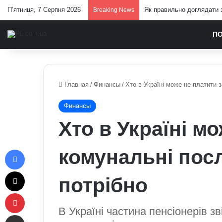
П’ятниця, 7 Серпня 2026
Як правильно доглядати з
Breaking News
П
Главная
/
Финансы
/
Хто в Україні може не платити 
Финансы
Хто в Україні м
Facebook
комунальні посл
X
потрібно
Pinterest
В Україні частина пенсіонерів з
Отправить e-mail