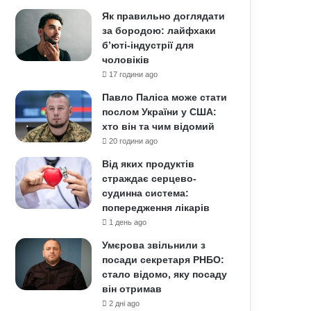
Як правильно доглядати
за бородою: лайфхаки
б’юті-індустрії для
чоловіків
17 години ago
Павло Паліса може стати
послом України у США:
хто він та чим відомий
20 години ago
Від яких продуктів
страждає серцево-
судинна система:
попередження лікарів
1 день ago
Умєрова звільнили з
посади секретаря РНБО:
стало відомо, яку посаду
він отримав
2 дні ago