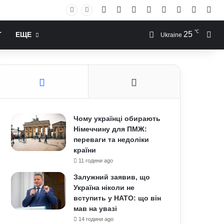
Facebook
X
YouTube
Instagram
RSS
Log In
Случай
Sid
℃
25
Иск
Т
ЕЩЕ
Ukraine
Чому українці обирають
Німеччину для ПМЖ:
переваги та недоліки
країни
11 години ago
Залужний заявив, що
Україна ніколи не
вступить у НАТО: що він
мав на увазі
14 години ago