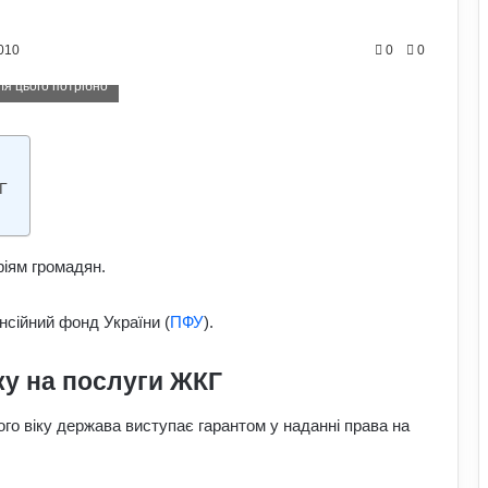
010
0
0
ля цього потрібно
Г
ріям громадян.
сійний фонд України (
ПФУ
).
ку на послуги ЖКГ
го віку держава виступає гарантом у наданні права на