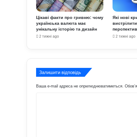
Цікаві факти про гривню: чому
Які нові к
українська валюта має
вистрілити
унікальну історію та дизайн
перспектив
2 тижні ago
2 тижні ago
Залишити відповідь
Ваша e-mail адреса не оприлюднюватиметься.
Обов’я
К
о
м
е
н