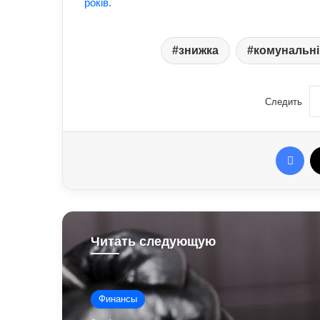
років.
знижка
комунальні
Следить
Fac
Читать следующую
Финансы