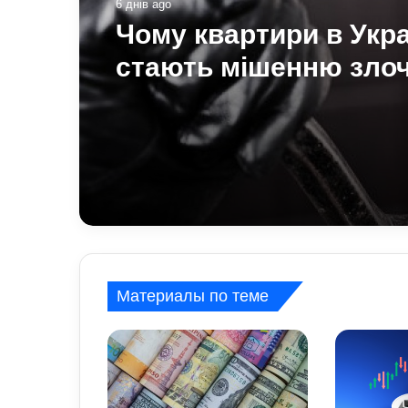
6 днів ago
Чому квартири в Укра
стають мішенню злоч
схеми, про які варто 
Материалы по теме