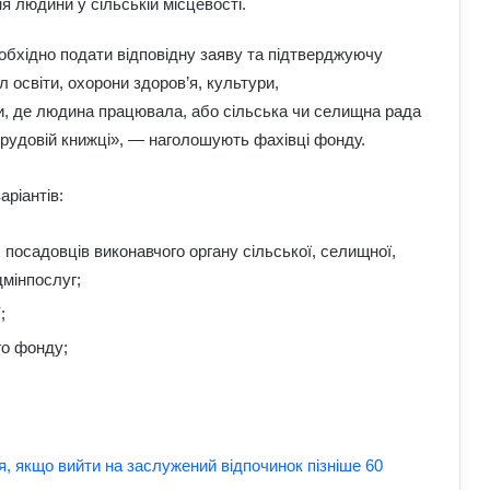
 людини у сільській місцевості.
обхідно подати відповідну заяву та підтверджуючу
іл освіти, охорони здоров’я, культури,
ви, де людина працювала, або сільська чи селищна рада
 у трудовій книжці», — наголошують фахівці фонду.
Найкращі місця для відпочинку в
аріантів:
Україні наприкінці липня та на
початку серпня: поради для
подорожей
 посадовців виконавчого органу сільської, селищної,
Як зберегти здоров’я хребта при
дмінпослуг;
постійній роботі за комп’ютером:
;
прості вправи та профілактика
го фонду;
Які криптовалюти стали поганим
прикладом: історії провалів та втрат
інвесторів
я, якщо вийти на заслужений відпочинок пізніше 60
Лубінець розкритикував примусову