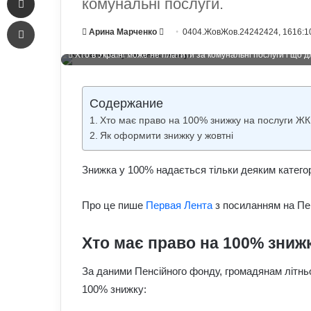
комунальні послуги.
Печать
Send
Арина Марченко
0404.ЖовЖов.24242424, 1616:1
an
Хто в Україні може не платити за комунальні послуги і що д
email
Содержание
Хто має право на 100% знижку на послуги ЖК
Як оформити знижку у жовтні
Знижка у 100% надається тільки деяким катего
Про це пише
Первая Лента
з посиланням на Пен
Хто має право на 100% зниж
За даними Пенсійного фонду, громадянам літньо
100% знижку: