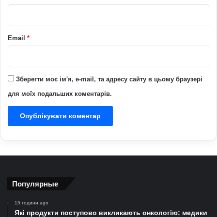
*
Email
*
Зберегти моє ім'я, e-mail, та адресу сайту в цьому браузері
для моїх подальших коментарів.
Популярные
15 години ago
Які продукти поступово викликають онкологію: медики