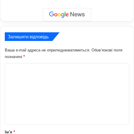
Залишити відповідь
Ваша e-mail адреса не оприлюднюватиметься.
Обов’язкові поля
позначені
*
К
о
м
е
н
т
а
р
Ім'я
*