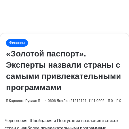
Финансы
«Золотой паспорт».
Эксперты назвали страны с
самыми привлекательными
программами
Send
Карпенко Руслан
0606.ЛютЛют.21212121, 1111:0202
0
0
an
email
Черногория, Швейцария и Португалия возглавили список
стран с наиболее привлекательными программами