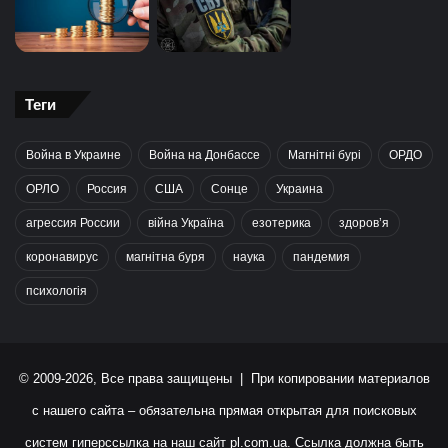
Теги
Война в Украине
Война на Донбассе
Магнітні бурі
ОРДО
ОРЛО
Россия
США
Сонце
Украина
агрессия России
війна Україна
езотерика
здоров’я
коронавирус
магнітна буря
наука
пандемия
психологія
© 2009-2026, Все права защищены | При копировании материалов
с нашего сайта – обязательна прямая открытая для поисковых
систем гиперссылка на наш сайт
pl.com.ua
. Ссылка должна быть