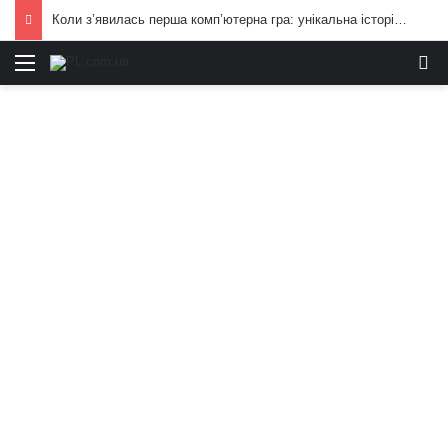
Коли з’явилась перша комп’ютерна гра: унікальна історія цілої індустрії
Меню
И