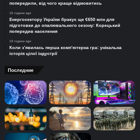
попередили, від чого краще відмовитись
16 години ago
Енергосектору України бракує ще €650 млн для
підготовки до опалювального сезону: Корецький
попередив населення
19 години ago
Коли з’явилась перша комп’ютерна гра: унікальна
історія цілої індустрії
Последние