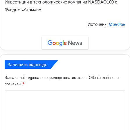
Инвестиции в технологические компании NASDAQ100 с
Фондом «Атаман»
Источник:
МинФин
Залишити відповідь
Ваша e-mail адреса не оприлюднюватиметься.
Обов’язкові поля
позначені
*
К
о
м
е
н