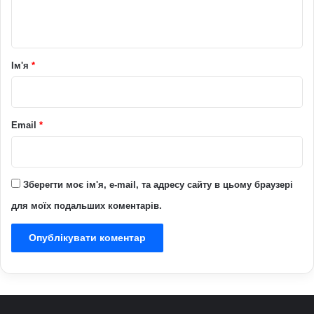
т
а
р
Ім'я
*
*
Email
*
Зберегти моє ім'я, e-mail, та адресу сайту в цьому браузері
для моїх подальших коментарів.