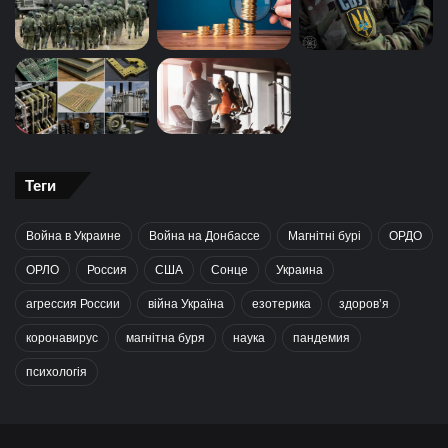
Теги
Война в Украине
Война на Донбассе
Магнітні бурі
ОРДО
ОРЛО
Россия
США
Сонце
Украина
агрессия России
війна Україна
езотерика
здоров’я
коронавирус
магнітна буря
наука
пандемия
психологія