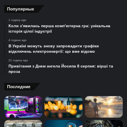
Популярные
1 годину ago
Коли з’явилась перша комп’ютерна гра: унікальна
історія цілої індустрії
4 години ago
В Україні можуть знову запровадити графіки
відключень електроенергії: що вже відомо
21 годину ago
Привітання з Днем ангела Йосипа 8 серпня: вірші та
проза
Последние