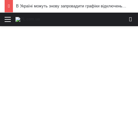
В Україні можуть знову запровадити графіки відключень електроенергії: що вже відомо
Меню
И