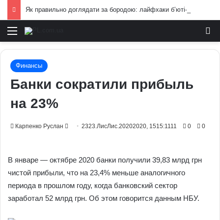
Як правильно доглядати за бородою: лайфхаки б’юті-індустрії для чоловіків
Меню
И
Финансы
Банки сократили прибыль
на 23%
Send
Карпенко Руслан
2323.ЛисЛис.20202020, 1515:1111
0
0
an
email
В январе — октябре 2020 банки получили 39,83 млрд грн
чистой прибыли, что на 23,4% меньше аналогичного
периода в прошлом году, когда банковский сектор
заработал 52 млрд грн. Об этом говорится данным НБУ.