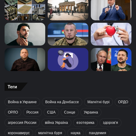
Теги
Война в Украине
Война на Донбассе
Магнітні бурі
ОРДО
ОРЛО
Россия
США
Сонце
Украина
агрессия России
війна Україна
езотерика
здоров’я
коронавирус
магнітна буря
наука
пандемия