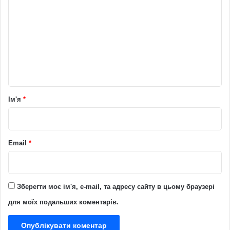
о
м
е
н
т
а
р
Ім'я
*
*
Email
*
Зберегти моє ім'я, e-mail, та адресу сайту в цьому браузері
для моїх подальших коментарів.