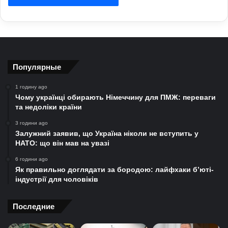
Популярные
1 годину ago
Чому українці обирають Німеччину для ПМЖ: переваги
та недоліки країни
3 години ago
Залужний заявив, що Україна ніколи не вступить у
НАТО: що він мав на увазі
6 години ago
Як правильно доглядати за бородою: лайфхаки б’юті-
індустрії для чоловіків
Последние