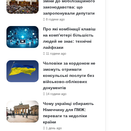
зміни до мобілізаційного
законодавства: що
запропонували депутати
8 години ago
Про які комбінації клавіш
на комп’ютері більшість
людей не знає: технічні
лайфхаки
11 години ago
Чоловіки за кордоном не
зможуть отримати
консульські послуги без
військово-облікових
документів
14 години ago
Чому українці обирають
Німеччину для ПМЖ:
переваги та недоліки
країни
1 день ago