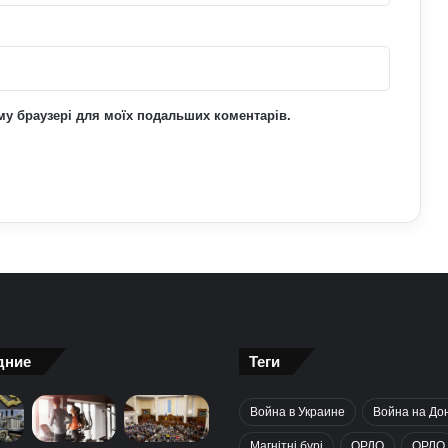
Розклад Таро на 27 липня – 2 серпня:
як його правильно робити і що
демонструватимуть карти
ьому браузері для моїх подальших коментарів.
дние
Теги
Война в Украине
Война на До
Магнітні бурі
ОРДО
ОРЛО