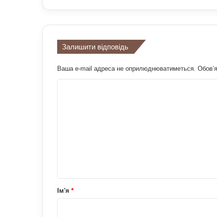
Залишити відповідь
Ваша e-mail адреса не оприлюднюватиметься.
Обов’я
К
о
м
е
н
т
а
р
Ім'я
*
*