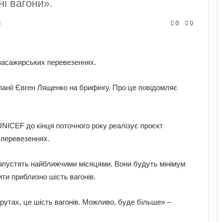
ні вагони».
4
0
0
 пасажирських перевезеннях.
анії Євген Лященко на брифінгу. Про це повідомляє
NICEF до кінця поточного року реалізує проєкт
 перевезеннях.
запустять найближчими місяцями. Вони будуть мінімум
ти приблизно шість вагонів.
рутах, це шість вагонів. Можливо, буде більше» –