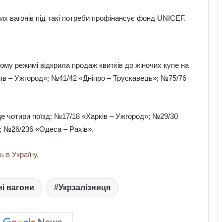
их вагонів під такі потреби профінансує фонд UNICEF.
Чому деякі алкогольні напої можуть
бути корисними: факти про вплив на
ному режимі відкрила продаж квитків до жіночих купе на
організм
їв – Ужгород»; №41/42 «Дніпро – Трускавець»; №75/76
Що краще садити на городі
наприкінці липня: аграрії назвали
найефективніші культури
е чотири поїзд: №17/18 «Харків – Ужгород»; №29/30
; №26/236 «Одеса – Рахів».
Чому кіберспорт впливає на сучасний
світ: розвиток технологій, культури та
 в Україну.
економіки
Найкращі знижки у АТБ 22–23 липня:
ні вагони
Укрзалізниця
товари тижня і акції для заощадження