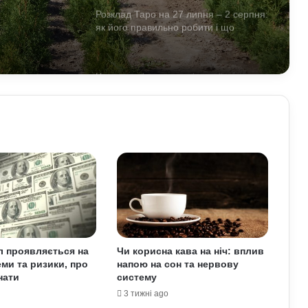
Розклад Таро на 27 липня – 2 серпня:
як його правильно робити і що
демонструватимуть карти
Чому деякі алкогольні напої можуть
бути корисними: факти про вплив на
організм
Що краще садити на городі
наприкінці липня: аграрії назвали
найефективніші культури
Чому кіберспорт впливає на сучасний
світ: розвиток технологій, культури та
економіки
л проявляється на
Чи корисна кава на ніч: вплив
еми та ризики, про
напою на сон та нервову
Найкращі знижки у АТБ 22–23 липня:
нати
систему
товари тижня і акції для заощадження
3 тижні ago