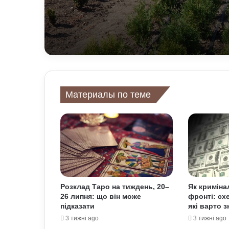
ефективності
Материалы по теме
Розклад Таро на тиждень, 20–
Як криміна
26 липня: що він може
фронті: сх
підказати
які варто з
3 тижні ago
3 тижні ago