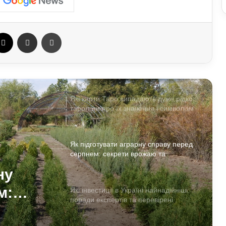
Як іграшки допомагають у побуті:
лайфхаки для дому та розвитку дітей
ebook
X
Отправить e-mail
Печать
Астропрогноз для всіх знаків зодіаку
на 3–9 серпня: доля підкине
сюрпризи
Які карти Таро випадають дуже рідко:
тарологи про їх значення і символізм
Як підготувати аграрну справу перед
серпнем: секрети врожаю та
ефективності
ну
м:
Які інвестиції в Україні найнадійніші:
поради експертів та перевірені
напрямки