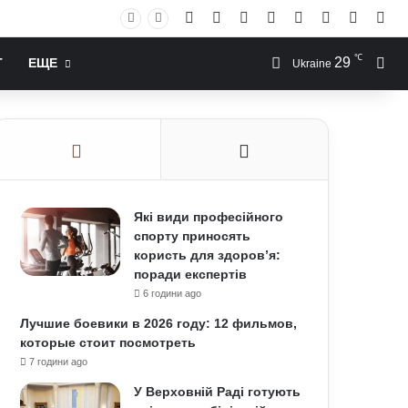
Facebook
X
YouTube
Instagram
RSS
Log In
Случай
Sid
℃
29
Иск
Т
ЕЩЕ
Ukraine
Які види професійного
спорту приносять
користь для здоров’я:
поради експертів
6 години ago
Лучшие боевики в 2026 году: 12 фильмов,
которые стоит посмотреть
7 години ago
У Верховній Раді готують