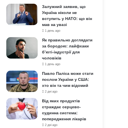
Залужний заявив, що
Україна ніколи не
вступить у НАТО: що він
мав на увазі
1 день ago
Як правильно доглядати
за бородою: лайфхаки
б’юті-індустрії для
чоловіків
1 день ago
Павло Паліса може стати
послом України у США:
хто він та чим відомий
2 дні ago
Від яких продуктів
страждає серцево-
судинна система:
попередження лікарів
2 дні ago