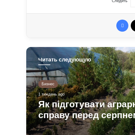
Следить
Fac
Читать следующую
Бизнес
1 тиждень ago
Як підготувати аграр
справу перед серпне
секрети врожаю та