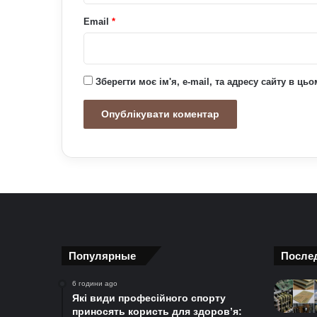
Email
*
Зберегти моє ім'я, e-mail, та адресу сайту в ц
Популярные
После
6 години ago
Які види професійного спорту
приносять користь для здоров’я: