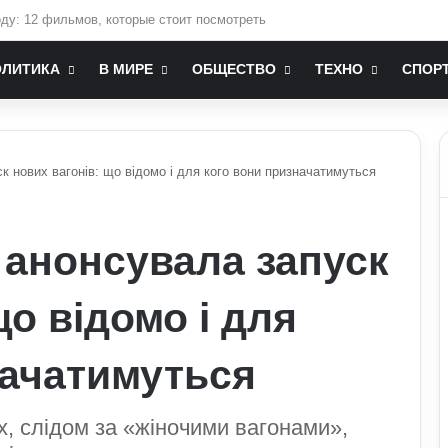
 зміни до мобілізаційного законодавства: що запропонували депутати
ОЛИТИКА
В МИРЕ
ОБЩЕСТВО
ТЕХНО
СПОР
к нових вагонів: що відомо і для кого вони призначатимуться
 анонсувала запуск
що відомо і для
начатимуться
х, слідом за «жіночими вагонами»,