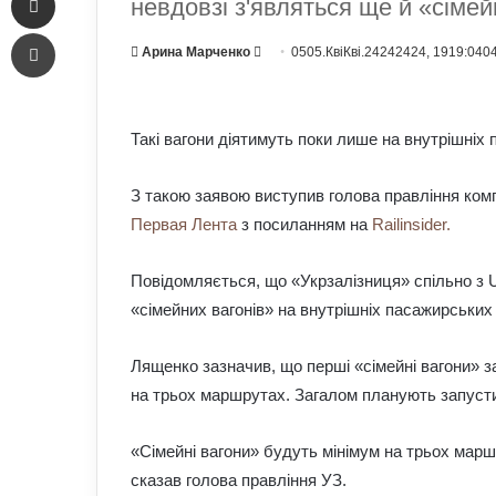
невдовзі з'являться ще й «сімей
Печать
Send
Арина Марченко
0505.КвіКві.24242424, 1919:040
an
email
Такі вагони діятимуть поки лише на внутрішніх
З такою заявою виступив голова правління комп
Первая Лента
з посиланням на
Railinsider.
Повідомляється, що «Укрзалізниця» спільно з U
«сімейних вагонів» на внутрішніх пасажирських
Лященко зазначив, що перші «сімейні вагони» 
на трьох маршрутах. Загалом планують запусти
«Сімейні вагони» будуть мінімум на трьох марш
сказав голова правління УЗ.