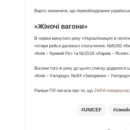
Варто зазначити, що переобладнання українськ
«Жіночі вагони»
В червні минулого року «Укрзалізниця» в пілот
чотири рейси далекого сполучення: №81/82 «Ки
«Київ – Кривий Ріг» та №15/16 «Харків – Ясіня».
Восени того ж року до цього списку додалося щ
«Київ – Ужгород»; №3/4 «Запоріжжя – Ужгород»
Раніше ПЛ писала про те, що
ZARA повернулась
UNICEF
сімей