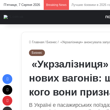
П’ятниця, 7 Серпня 2026
У Верховній Раді готують
Breaking News
П
Главная
/
Бизнес
/
«Укрзалізниця» анонсувала запус
Бизнес
«Укрзалізниця»
Facebook
нових вагонів: 
X
кого вони приз
Pinterest
В Україні e пасажирських поїзда
Отправить e-mail