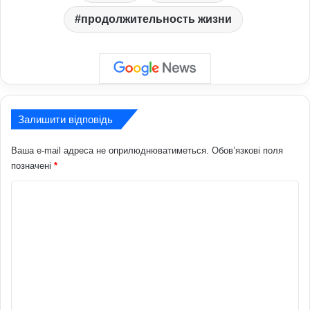
продолжительность жизни
Залишити відповідь
Ваша e-mail адреса не оприлюднюватиметься.
Обов’язкові поля
позначені
*
К
о
м
е
н
т