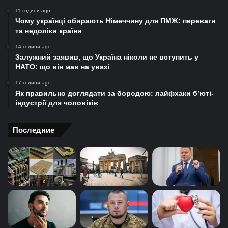
11 години ago
Чому українці обирають Німеччину для ПМЖ: переваги
та недоліки країни
14 години ago
Залужний заявив, що Україна ніколи не вступить у
НАТО: що він мав на увазі
17 години ago
Як правильно доглядати за бородою: лайфхаки б’юті-
індустрії для чоловіків
Последние