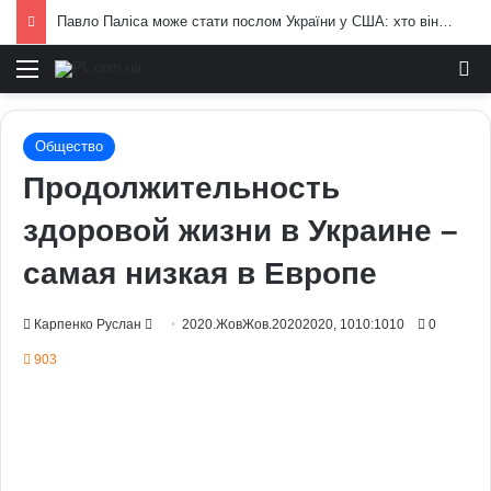
Павло Паліса може стати послом України у США: хто він та чим відомий
Меню
И
Общество
Продолжительность
здоровой жизни в Украине –
самая низкая в Европе
Send
Карпенко Руслан
2020.ЖовЖов.20202020, 1010:1010
0
an
903
email