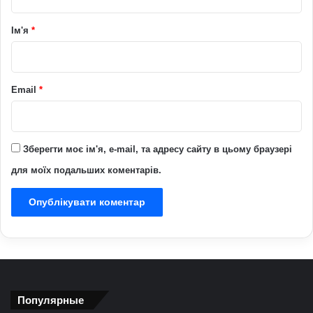
а
р
Ім'я
*
*
Email
*
Зберегти моє ім'я, e-mail, та адресу сайту в цьому браузері
для моїх подальших коментарів.
Популярные