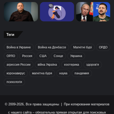
Теги
Война в Украине
Война на Донбассе
Магнітні бурі
ОРДО
ОРЛО
Россия
США
Сонце
Украина
агрессия России
війна Україна
езотерика
здоров’я
коронавирус
магнітна буря
наука
пандемия
психологія
© 2009-2026, Все права защищены | При копировании материалов
с нашего сайта – обязательна прямая открытая для поисковых