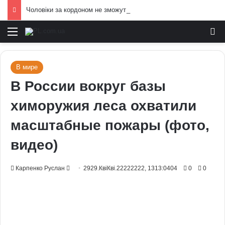
Чоловіки за кордоном не зможуть отримати консульські послуги без військово-облікових документів
Меню
И
В мире
В России вокруг базы
химоружия леса охватили
масштабные пожары (фото,
видео)
Send
Карпенко Руслан
2929.КвіКві.22222222, 1313:0404
0
0
an
email