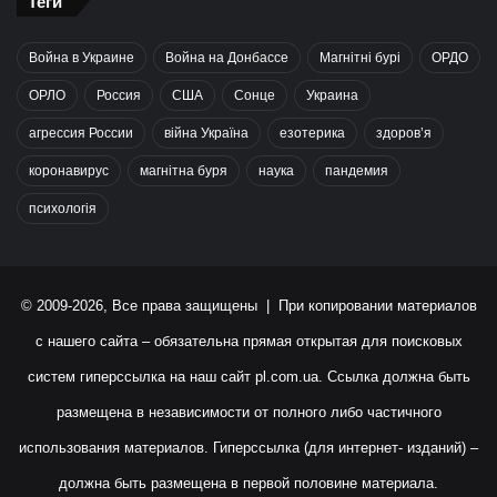
Теги
Война в Украине
Война на Донбассе
Магнітні бурі
ОРДО
ОРЛО
Россия
США
Сонце
Украина
агрессия России
війна Україна
езотерика
здоров’я
коронавирус
магнітна буря
наука
пандемия
психологія
© 2009-2026, Все права защищены | При копировании материалов
с нашего сайта – обязательна прямая открытая для поисковых
систем гиперссылка на наш сайт
pl.com.ua
. Ссылка должна быть
размещена в независимости от полного либо частичного
использования материалов. Гиперссылка (для интернет- изданий) –
должна быть размещена в первой половине материала.