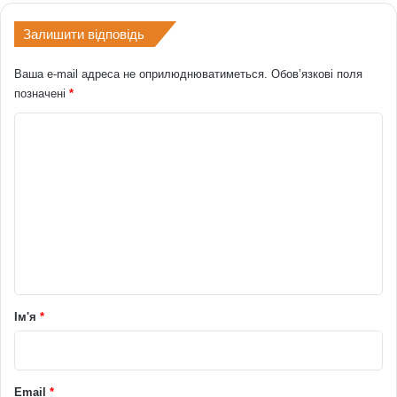
Залишити відповідь
Ваша e-mail адреса не оприлюднюватиметься.
Обов’язкові поля
позначені
*
К
о
м
е
н
т
а
р
Ім'я
*
*
Email
*